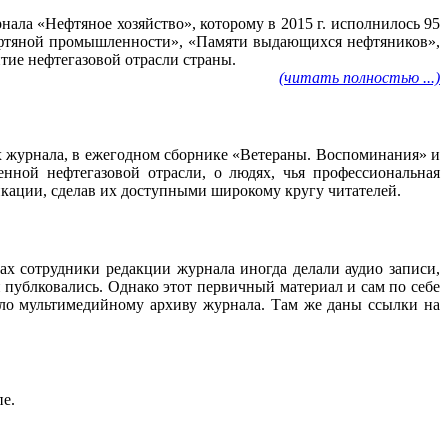
ала «Нефтяное хозяйство», которому в 2015 г. исполнилось 95
нефтяной промышленности», «Памяти выдающихся нефтяников»,
тие нефтегазовой отрасли страны.
(читать полностью ...)
ах журнала, в ежегодном сборнике «Ветераны. Воспоминания» и
нной нефтегазовой отрасли, о людях, чья профессиональная
ликации, сделав их доступными широкому кругу читателей.
ах сотрудники редакции журнала иногда делали аудио записи,
 публковались. Однако этот первичный материал и сам по себе
ало мультимедийному архиву журнала. Там же даны ссылки на
пе.