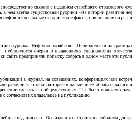
осредственно связано с изданием старейшего отраслевого журн
ла, в нем всегда существовали рубрики «Из истории развития 
ия нефтяников важные исторические факты, повлиявшие на разви
95-летию журнала "Нефтяное хозяйство". Периодически на сраниц
о", публикуются очерки о выдающихся специалистах отечестве
чики сайта предприняли попытку собрать в одном месте эти пуб
убликаций в журнал, на совещаниях, конференциях или встреч
ли рабочие заготовки, которые в дальнейшем обрабатывались и
 решение сделать его общедоступным. Так было положено нач
в с согласием их владельцев на публикацию.
ейные издания и т.п. Все издания находятся в свободном досту