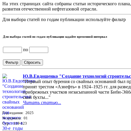
На этих страницах сайта собраны статьи исторического плана
развития отечественной нефтегазовой отрасли.
Для выбора статей по годам публикации используйте фильтр
Для выбора статей по годам публикации задайте временной интервал
по
Ю.В.Евдошенко "Создание технологий строительст
"Первый опыт бурения со свайных оснований был пр
принят трестом «Азнефть» в 1924–1925 гг. для разве
прибрежных участков незасыпанной части Биби-Эйб
ской бухты..."
Читать статью...
Год издания: 2025
№ журнала: 01
Стр. : 119-123