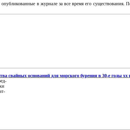
, опубликованные в журнале за все время его существования. 
ва свайных оснований для морского бурения в 30-е годы хх 
ед-
дки
ат-