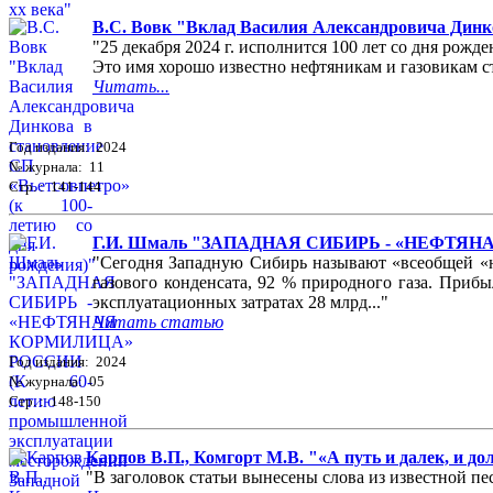
В.С. Вовк "Вклад Василия Александровича Динко
"25 декабря 2024 г. исполнится 100 лет со дня ро
Это имя хорошо известно нефтяникам и газовикам ст
Читать...
Год издания: 2024
№ журнала: 11
Стр. : 141-144
Г.И. Шмаль "ЗАПАДНАЯ СИБИРЬ - «НЕФТЯНАЯ 
"Сегодня Западную Сибирь называют «всеобщей «не
газового конденсата, 92 % природного газа. Приб
эксплуатационных затратах 28 млрд..."
Читать статью
Год издания: 2024
№ журнала: 05
Стр. : 148-150
Карпов В.П., Комгорт М.В. "«А путь и далек, и д
"В заголовок статьи вынесены слова из известной пес