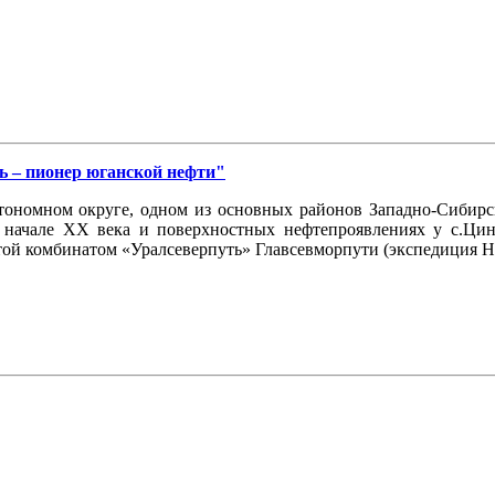
ь – пионер юганской нефти"
ономном округе, одном из основных районов Западно-Сибирско
 начале ХХ века и поверхностных нефтепроявлениях у с.Цин
той комбинатом «Уралсеверпуть» Главсевморпути (экспедиция Н.