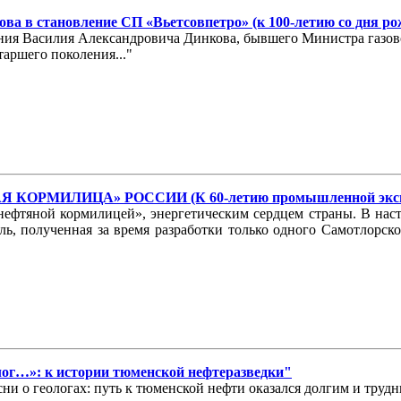
ва в становление СП «Вьетсовпетро» (к 100-летию со дня р
ждения Василия Александровича Динкова, бывшего Министра газ
аршего поколения..."
КОРМИЛИЦА» РОССИИ (К 60-летию промышленной эксплу
фтяной кормилицей», энергетическим сердцем страны. В насто
ыль, полученная за время разработки только одного Самотлорс
олог…»: к истории тюменской нефтеразведки"
ни о геологах: путь к тюменской нефти оказался долгим и трудн