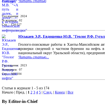
Читать статью
Год издания: 2024
№ журнала: 02
Стр. : 124-127
Юськаев Э.Р., Евдошенко Ю.В. "Геолог Р.Ф. Гугол
Геолого-поисковые работы в Ханты-Мансийском авт
проверки сведений о частном бурении на нефть в
национальный округ Уральской области), предприня
Читать статью...
Год издания: 2023
№ журнала: 07
Стр. : 100-104
Статьи в журнале 1 - 5 из 174
Начало | Пред. |
1
2
3
4
5
|
След.
|
Конец
|
Все
By Editor-in-Chief