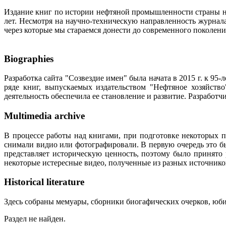
Издание книг по истории нефтяной промышленности страны неп
лет. Несмотря на научно-техническую направленность журна
через которые мы стараемся донести до современного поколен
Biographies
Разработка сайта "Созвездие имен" была начата в 2015 г. к 
ряде книг, выпускаемых издательством "Нефтяное хозяйств
деятельность обеспечила ее становление и развитие. Разработ
Multimedia archive
В процессе работы над книгами, при подготовке некоторых п
снимали видио или фотографировали. В первую очередь это бы
представляет историческую ценность, поэтому было принято
некоторые истересные видео, полученные из разных источнико
Historical literature
Здесь собраны мемуары, сборники биогафических очерков, юбил
Раздел не найден.