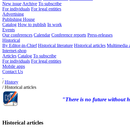
New issue
Archive
To subscribe
For individuals
For legal entities
Advertising
Publishing House
Catalog
How to publish
In work
Events
Our conferences
Calendar
Conference reports
Press-releases
Historical
By Editor-in-Chief
Historical literature
Historical articles
Multimedia 
Internet-shop
Articles
Catalog
To subscribe
For individuals
For legal entities
Mobile apps
Contact Us
/
History
/
Historical articles
"There is no future without h
Historical articles