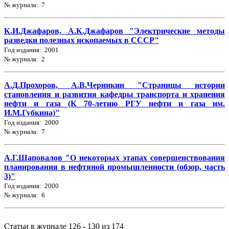
№ журнала: 7
К.И.Джафаров, А.К.Джафаров "Электрические методы
разведки полезных ископаемых в СССР"
Год издания: 2001
№ журнала: 2
А.Д.Прохоров, А.В.Черникин "Страницы истории
становления и развития кафедры транспорта и хранения
нефти и газа (К 70-летию РГУ нефти и газа им.
И.М.Губкина)"
Год издания: 2000
№ журнала: 7
А.Г.Шаповалов "О некоторых этапах совершенствования
планирования в нефтяной промышленности (обзор, часть
3)"
Год издания: 2000
№ журнала: 6
Статьи в журнале 126 - 130 из 174