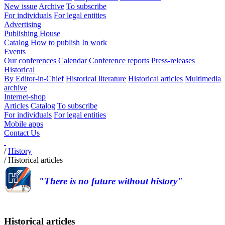
New issue
Archive
To subscribe
For individuals
For legal entities
Advertising
Publishing House
Catalog
How to publish
In work
Events
Our conferences
Calendar
Conference reports
Press-releases
Historical
By Editor-in-Chief
Historical literature
Historical articles
Multimedia
archive
Internet-shop
Articles
Catalog
To subscribe
For individuals
For legal entities
Mobile apps
Contact Us
/
History
/
Historical articles
"There is no future without history"
Historical articles