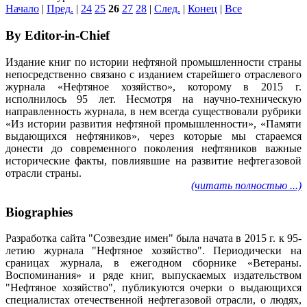
Начало
|
Пред.
|
24
25
26
27
28
|
След.
|
Конец
|
Все
By Editor-in-Chief
Издание книг по истории нефтяной промышленности страны
непосредственно связано с изданием старейшего отраслевого
журнала «Нефтяное хозяйство», которому в 2015 г.
исполнилось 95 лет. Несмотря на научно-техническую
направленность журнала, в нем всегда существовали рубрики
«Из истории развития нефтяной промышленности», «Памяти
выдающихся нефтяников», через которые мы стараемся
донести до современного поколения нефтяников важные
исторические факты, повлиявшие на развитие нефтегазовой
отрасли страны.
(читать полностью ...)
Biographies
Разработка сайта "Созвездие имен" была начата в 2015 г. к 95-
летию журнала "Нефтяное хозяйство". Периодически на
сраницах журнала, в ежегодном сборнике «Ветераны.
Воспоминания» и ряде книг, выпускаемых издательством
"Нефтяное хозяйство", публикуются очерки о выдающихся
специалистах отечественной нефтегазовой отрасли, о людях,