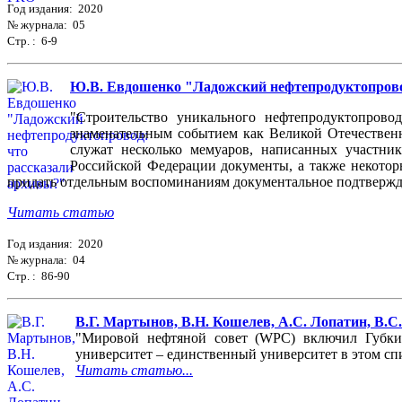
Год издания: 2020
№ журнала: 05
Стр. : 6-9
Ю.В. Евдошенко "Ладожский нефтепродуктопрово
"Строительство уникального нефтепродуктопрово
знаменательным событием как Великой Отечественн
служат несколько мемуаров, написанных участни
Российской Федерации документы, а также некотор
придать отдельным воспоминаниям документальное подтвержден
Читать статью
Год издания: 2020
№ журнала: 04
Стр. : 86-90
В.Г. Мартынов, В.Н. Кошелев, А.С. Лопатин, В.
"Мировой нефтяной совет (WPC) включил Губкин
университет – единственный университет в этом сп
Читать статью...