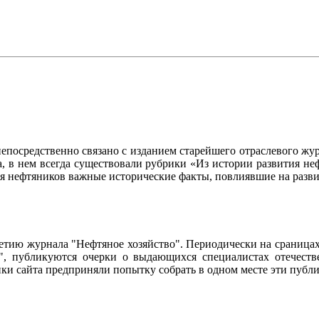
осредственно связано с изданием старейшего отраслевого журн
ла, в нем всегда существовали рубрики «Из истории развития 
ия нефтяников важные исторические факты, повлиявшие на разви
95-летию журнала "Нефтяное хозяйство". Периодически на сраниц
о", публикуются очерки о выдающихся специалистах отечестве
чики сайта предприняли попытку собрать в одном месте эти пуб