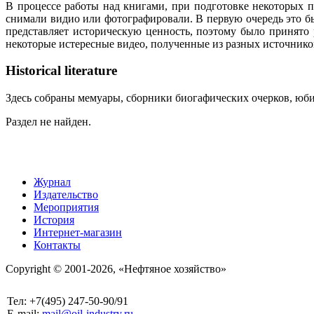
В процессе работы над книгами, при подготовке некоторых п
снимали видио или фотографировали. В первую очередь это бы
представляет историческую ценность, поэтому было принято
некоторые истересные видео, полученные из разных источнико
Historical literature
Здесь собраны мемуары, сборники биогафических очерков, юбил
Раздел не найден.
Журнал
Издательство
Мероприятия
История
Интернет-магазин
Контакты
Copyright © 2001-2026, «Нефтяное хозяйство»
Тел: +7(495) 247-50-90/91
E-mail:
mail@oil-industry.ru