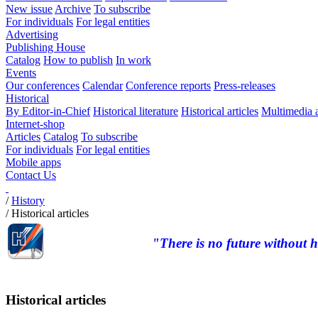
New issue
Archive
To subscribe
For individuals
For legal entities
Advertising
Publishing House
Catalog
How to publish
In work
Events
Our conferences
Calendar
Conference reports
Press-releases
Historical
By Editor-in-Chief
Historical literature
Historical articles
Multimedia 
Internet-shop
Articles
Catalog
To subscribe
For individuals
For legal entities
Mobile apps
Contact Us
/
History
/
Historical articles
"There is no future without h
Historical articles