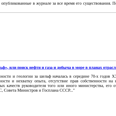
, опубликованные в журнале за все время его существования. 
льф», или поиск нефти и газа и добыча в море в планах отрас
ности и геологии за шельф началась в середине 70-х годов X
ности и нехватку опыта, отсутствие прав собственности на
ых качеств руководителя того или иного министерства, его 
, Совета Министров и Госплана СССР..."