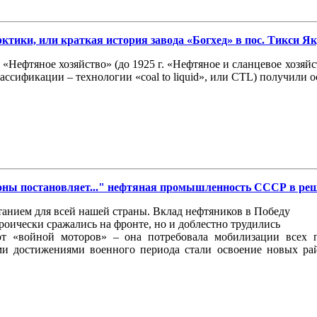
ики, или краткая история завода «Богхед» в пос. Тикси Як
 «Нефтяное хозяйство» (до 1925 г. «Нефтяное и сланцевое хозя
ссификации – технологии «coal to liquid», или CTL) получили о
оны постановляет..." нефтяная промышленность СССР в р
танием для всей нашей страны. Вклад нефтяников в Победу
роически сражались на фронте, но и доблестно трудились
т «войной моторов» – она потребовала мобилизации всех 
и достижениями военного периода стали освоение новых рай