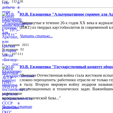
Стр. : 132-136
Ю.В. Евдошенко "Альтернативное горючее для Аркт
"Затронутые в течение 20-х годов XX века в журнале
(ИЖТ) из твердых каустобиолитов (в современной кла
Читать статью...
Год издания: 2021
№ журнала: 02
Стр. : 107-111
Ю.В. Евдошенко "Государственный комитет обор
"Великая Отечественная война стала жестоким испы
сложно переоценить: работники отрасли не только ге
в тылу. Вторую мировую войну недаром называю
организационных и технических задач. Важнейшим
укрепление
материально-технической базы..."
Читать статью