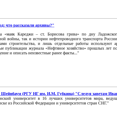
д: что рассказали архивы?"
да «маяк Кареджи – ст. Борисова грива» по дну Ладожског
ой войны, так и истории нефтепроводного транспорта России.
ками строительства, и лишь отдельные работы используют 
ые публикации журнала «Нефтяное хозяйство» прошлых лет по
ие и описать неизвестные ранее факты..."
С. Шейнбаум (РГУ НГ им. И.М. Губкина) "Следуя заветам Ив
ский университет в 16 лучших университетов мира, ведущ
иске из Российской Федерации и университетов стран СНГ."