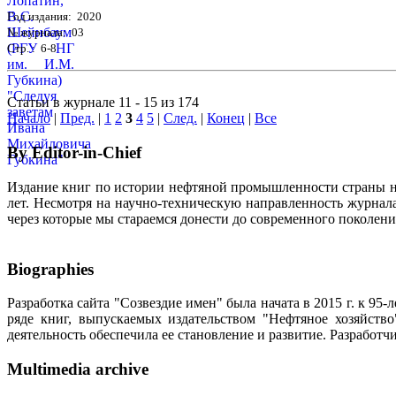
Год издания: 2020
№ журнала: 03
Стр. : 6-8
Статьи в журнале 11 - 15 из 174
Начало
|
Пред.
|
1
2
3
4
5
|
След.
|
Конец
|
Все
By Editor-in-Chief
Издание книг по истории нефтяной промышленности страны неп
лет. Несмотря на научно-техническую направленность журна
через которые мы стараемся донести до современного поколен
Biographies
Разработка сайта "Созвездие имен" была начата в 2015 г. к 
ряде книг, выпускаемых издательством "Нефтяное хозяйств
деятельность обеспечила ее становление и развитие. Разработ
Multimedia archive