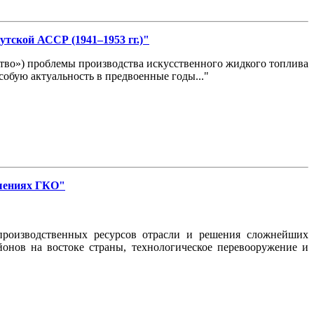
утской АССР (1941–1953 гг.)"
йство») проблемы производства искусственного жидкого топлива
собую актуальность в предвоенные годы..."
ешениях ГКО"
производственных ресурсов отрасли и решения сложнейших
онов на востоке страны, технологическое перевооружение и