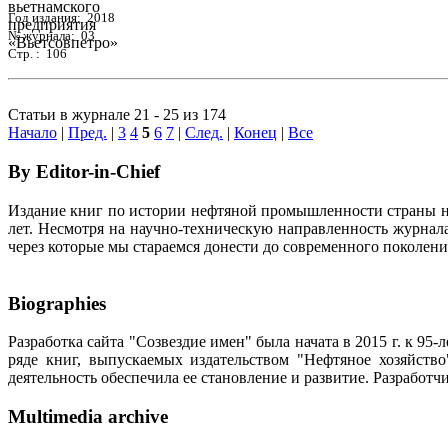
Год издания: 2018
№ журнала: 03
Стр. : 106
Статьи в журнале 21 - 25 из 174
Начало
|
Пред.
|
3
4
5
6
7
|
След.
|
Конец
|
Все
By Editor-in-Chief
Издание книг по истории нефтяной промышленности страны неп
лет. Несмотря на научно-техническую направленность журна
через которые мы стараемся донести до современного поколен
Biographies
Разработка сайта "Созвездие имен" была начата в 2015 г. к 
ряде книг, выпускаемых издательством "Нефтяное хозяйств
деятельность обеспечила ее становление и развитие. Разработ
Multimedia archive