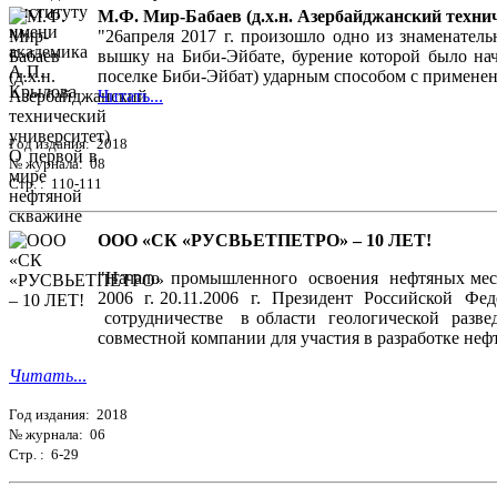
М.Ф. Мир-Бабаев (д.х.н. Азербайджанский техни
"26апреля 2017 г. произошло одно из знаменате
вышку на Биби-Эйбате, бурение которой было нач
поселке Биби-Эйбат) ударным способом с применен
Читать...
Год издания: 2018
№ журнала: 08
Стр. : 110-111
ООО «СК «РУСВЬЕТПЕТРО» – 10 ЛЕТ!
"Начало промышленного освоения нефтяных мест
2006 г. 20.11.2006 г. Президент Российской 
сотрудничестве в области геологической развед
совместной компании для участия в разработке нефт
Читать
...
Год издания: 2018
№ журнала: 06
Стр. : 6-29