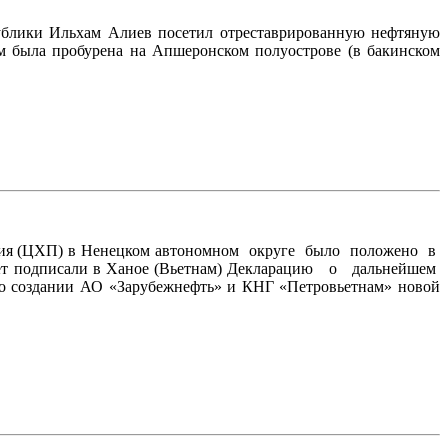
публики Ильхам Алиев посетил отреставрированную нефтяную
 м была пробурена на Апшеронском полуострове (в бакинском
тия (ЦХП) в Ненецком автономном округе было положено в
ет подписали в Ханое (Вьетнам) Декларацию о дальнейшем
 о создании АО «Зарубежнефть» и КНГ «Петровьетнам» новой