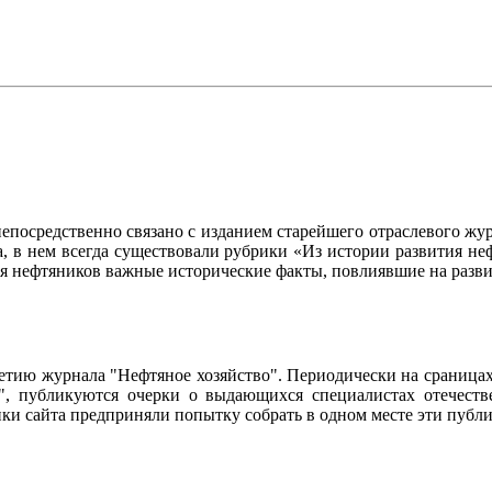
осредственно связано с изданием старейшего отраслевого журн
ла, в нем всегда существовали рубрики «Из истории развития 
ия нефтяников важные исторические факты, повлиявшие на разви
95-летию журнала "Нефтяное хозяйство". Периодически на сраниц
о", публикуются очерки о выдающихся специалистах отечестве
чики сайта предприняли попытку собрать в одном месте эти пуб