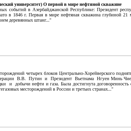
ческий университет) О первой в мире нефтяной скважине
льных событий в Азербайджанской Республике: Президент рес
ато в 1846 г. Первая в мире нефтяная скважина глубиной 21
ием деревянных штанг..."
орождений четырех блоков Центрально-Хорейверского подня
Федерации В.В. Путин и Президент Вьетнама Нгуен Минь Чи
ки и добычи нефти и газа. Была достигнута договоренность
егазовых месторождений в России и третьих странах..."