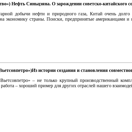
во») Нефть Синьцзяна. О зарождении советско-китайского со
арной добычи нефти и природного газа, Китай очень долго 
 на экономику страны. Поиски, предпринятые американцами и 
Вьетсовпетро»)Из истории создания и становления совместно
Вьетсовпетро» – не только крупный производственный компле
 работа – хороший пример для других отраслей нашего взаимоде