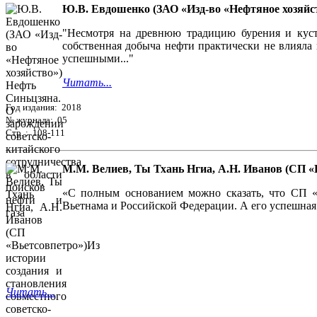
Ю.В. Евдошенко (ЗАО «Изд-во «Нефтяное хозяйст
"Несмотря на древнюю традицию бурения и куст
собственная добыча нефти практически не влияла
успешными..."
Читать...
Год издания: 2018
№ журнала: 05
Стр. : 108-111
М.М. Велиев, Ты Тхань Нгиа, А.Н. Иванов (СП «
«С полным основанием можно сказать, что СП «
Вьетнама и Российской Федерации. А его успешная
Читать...