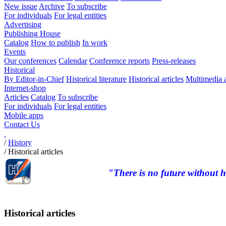
New issue
Archive
To subscribe
For individuals
For legal entities
Advertising
Publishing House
Catalog
How to publish
In work
Events
Our conferences
Calendar
Conference reports
Press-releases
Historical
By Editor-in-Chief
Historical literature
Historical articles
Multimedia 
Internet-shop
Articles
Catalog
To subscribe
For individuals
For legal entities
Mobile apps
Contact Us
/
History
/
Historical articles
"There is no future without h
Historical articles