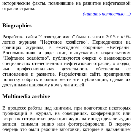
исторические факты, повлиявшие на развитие нефтегазовой
отрасли страны.
(читать полностью ...)
Biographies
Разработка сайта "Созвездие имен" была начата в 2015 г. к 95-
летию журнала "Нефтяное хозяйство". Периодически на
сраницах журнала, в ежегодном сборнике «Ветераны.
Воспоминания» и ряде книг, выпускаемых издательством
"Нефтяное хозяйство", публикуются очерки о выдающихся
специалистах отечественной нефтегазовой отрасли, о людях,
чья профессиональная деятельность обеспечила ее
становление и развитие. Разработчики сайта предприняли
попытку собрать в одном месте эти публикации, сделав их
доступными широкому кругу читателей.
Multimedia archive
В процессе работы над книгами, при подготовке некоторых
публикаций в журнал, на совещаниях, конференциях или
встречах сотрудники редакции журнала иногда делали аудио
записи, снимали видио или фотографировали. В первую
очередь это были рабочие заготовки, которые в дальнейшем