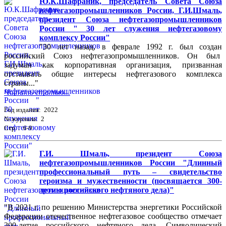
Ю.К.Шафраник, председатель Совета Союза
нефтегазопромышленников России, Г.И.Шмаль,
президент Союза нефтегазопромышленников
России " 30 лет служения нефтегазовому
комплексу России"
"30 лет назад, в феврале 1992 г. был создан
российский Союз нефтегазопромышленников. Он был
задуман как корпоративная организация, призванная
отстаивать общие интересы нефтегазового комплекса
страны..."
Читать статью...
Год издания: 2022
№ журнала: 2
Стр. : 6-9
Г.И. Шмаль, президент Союза
нефтегазопромышленников России "Длинный
профессиональный путь – свидетельство
героизма и мужественности (посвящается 300-
летию российского нефтяного дела)"
"В 2021 г. по решению Министерства энергетики Российской
Федерации отечественное нефтегазовое сообщество отмечает
300-летие российского нефтяного дела. Символический