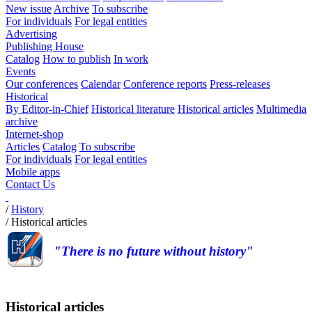
New issue
Archive
To subscribe
For individuals
For legal entities
Advertising
Publishing House
Catalog
How to publish
In work
Events
Our conferences
Calendar
Conference reports
Press-releases
Historical
By Editor-in-Chief
Historical literature
Historical articles
Multimedia
archive
Internet-shop
Articles
Catalog
To subscribe
For individuals
For legal entities
Mobile apps
Contact Us
/
History
/
Historical articles
"There is no future without history"
Historical articles