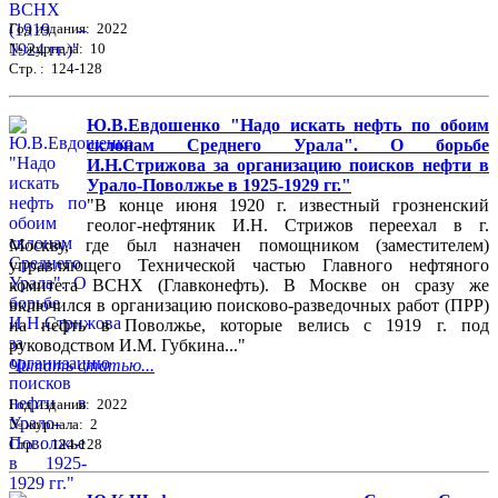
Год издания: 2022
№ журнала: 10
Стр. : 124-128
Ю.В.Евдошенко "Надо искать нефть по обоим
склонам Среднего Урала". О борьбе
И.Н.Стрижова за организацию поисков нефти в
Урало-Поволжье в 1925-1929 гг."
"В конце июня 1920 г. известный грозненский
геолог-нефтяник И.Н. Стрижов переехал в г.
Москву, где был назначен помощником (заместителем)
управляющего Технической частью Главного нефтяного
комитета ВСНХ (Главконефть). В Москве он сразу же
включился в организацию поисково-разведочных работ (ПРР)
на нефть в Поволжье, которые велись с 1919 г. под
руководством И.М. Губкина..."
Читать статью...
Год издания: 2022
№ журнала: 2
Стр. : 124-128