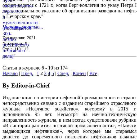
отсчет ведется с 1721 г., когда Берг-коллегия по указу Петра I
дала специальное указание об организации разведки на нефть
в Печорском крае."
Читать статью...
Год издания: 2021
№ журнала: 8
Стр. : 110-112
Статьи в журнале 6 - 10 из 174
Начало
|
Пред.
|
1
2
3
4
5
|
След.
|
Конец
|
Все
By Editor-in-Chief
Издание книг по истории нефтяной промышленности страны
непосредственно связано с изданием старейшего отраслевого
журнала «Нефтяное хозяйство», которому в 2015 г.
исполнилось 95 лет. Несмотря на научно-техническую
направленность журнала, в нем всегда существовали рубрики
«Из истории развития нефтяной промышленности», «Памяти
выдающихся нефтяников», через которые мы стараемся
донести до современного поколения нефтяников важные