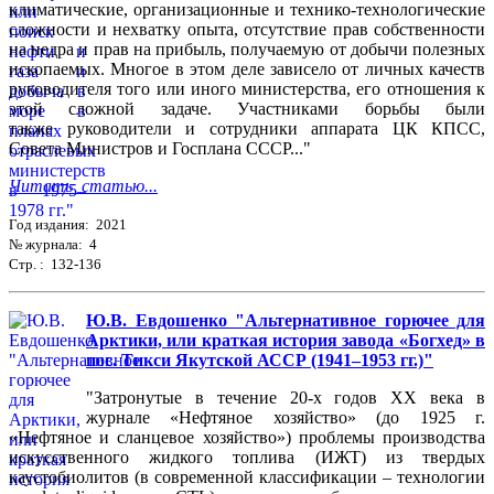
климатические, организационные и технико-технологические
сложности и нехватку опыта, отсутствие прав собственности
на недра и прав на прибыль, получаемую от добычи полезных
ископаемых. Многое в этом деле зависело от личных качеств
руководителя того или иного министерства, его отношения к
этой сложной задаче. Участниками борьбы были
также руководители и сотрудники аппарата ЦК КПСС,
Совета Министров и Госплана СССР..."
Читать статью...
Год издания: 2021
№ журнала: 4
Стр. : 132-136
Ю.В. Евдошенко "Альтернативное горючее для
Арктики, или краткая история завода «Богхед» в
пос. Тикси Якутской АССР (1941–1953 гг.)"
"Затронутые в течение 20-х годов XX века в
журнале «Нефтяное хозяйство» (до 1925 г.
«Нефтяное и сланцевое хозяйство») проблемы производства
искусственного жидкого топлива (ИЖТ) из твердых
каустобиолитов (в современной классификации – технологии