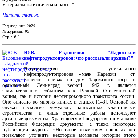
материально-технической базы..."
Читать статью
Год издания: 2020
№ журнала: 05
Стр. : 6-9
Ю.В. Евдошенко "Ладожский
нефтепродуктопровод: что рассказали архивы?"
"Строительство уникального
нефтепродуктопровода «маяк Кареджи – ст.
Борисова грива» по дну Ладожского озера в
осажденный Ленинград весной 1942 г. является
знаменательным событием как Великой Отечественной
войны, так и истории нефтепроводного транспорта России.
Оно описано во многих книгах и статьях [1–8]. Основой их
служат несколько мемуаров, написанных участниками
строительства, и лишь отдельные работы используют
архивные документы. Хранящиеся в Государственном архиве
Российской Федерации документы, а также некоторые
публикации журнала «Нефтяное хозяйство» прошлых лет
позволяют уточнить некоторые моменты истории этого