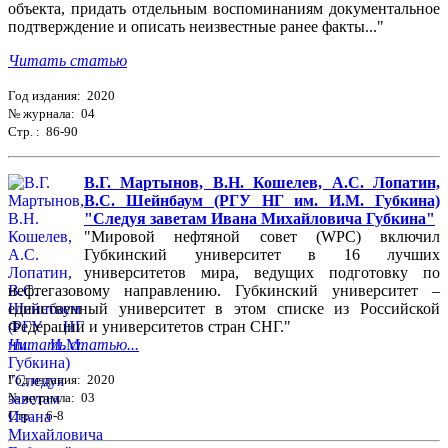
объекта, придать отдельным воспоминаниям документальное
подтверждение и описать неизвестные ранее факты..."
Читать статью
Год издания: 2020
№ журнала: 04
Стр. : 86-90
В.Г. Мартынов, В.Н. Кошелев, А.С. Лопатин,
В.С. Шейнбаум (РГУ НГ им. И.М. Губкина)
"Следуя заветам Ивана Михайловича Губкина"
"Мировой нефтяной совет (WPC) включил
Губкинский университет в 16 лучших
университетов мира, ведущих подготовку по
нефтегазовому направлению. Губкинский университет –
единственный университет в этом списке из Российской
Федерации и университетов стран СНГ."
Читать статью...
Год издания: 2020
№ журнала: 03
Стр. : 6-8