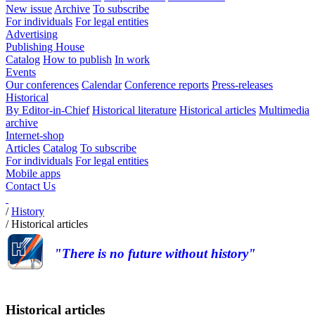
New issue
Archive
To subscribe
For individuals
For legal entities
Advertising
Publishing House
Catalog
How to publish
In work
Events
Our conferences
Calendar
Conference reports
Press-releases
Historical
By Editor-in-Chief
Historical literature
Historical articles
Multimedia
archive
Internet-shop
Articles
Catalog
To subscribe
For individuals
For legal entities
Mobile apps
Contact Us
/
History
/
Historical articles
"There is no future without history"
Historical articles