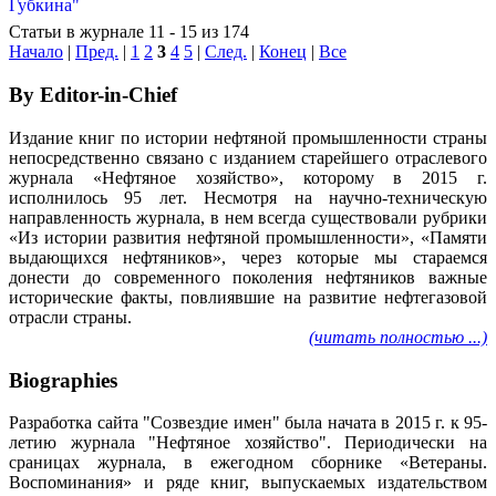
Статьи в журнале 11 - 15 из 174
Начало
|
Пред.
|
1
2
3
4
5
|
След.
|
Конец
|
Все
By Editor-in-Chief
Издание книг по истории нефтяной промышленности страны
непосредственно связано с изданием старейшего отраслевого
журнала «Нефтяное хозяйство», которому в 2015 г.
исполнилось 95 лет. Несмотря на научно-техническую
направленность журнала, в нем всегда существовали рубрики
«Из истории развития нефтяной промышленности», «Памяти
выдающихся нефтяников», через которые мы стараемся
донести до современного поколения нефтяников важные
исторические факты, повлиявшие на развитие нефтегазовой
отрасли страны.
(читать полностью ...)
Biographies
Разработка сайта "Созвездие имен" была начата в 2015 г. к 95-
летию журнала "Нефтяное хозяйство". Периодически на
сраницах журнала, в ежегодном сборнике «Ветераны.
Воспоминания» и ряде книг, выпускаемых издательством