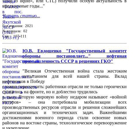
«coal to liquid», или CTL) получили особую актуальность в
предвоенные годы..."
Читать статью...
Год издания: 2021
№ журнала: 02
Стр. : 107-111
Ю.В. Евдошенко "Государственный комитет
обороны постановляет..." нефтяная
промышленность СССР в решениях ГКО"
"Великая Отечественная война стала жестоким
испытанием для всей нашей страны. Вклад
нефтяников в Победу
сложно переоценить: работники отрасли не только героически
сражались на фронте, но и доблестно трудились
в тылу. Вторую мировую войну недаром называют «войной
моторов» – она потребовала мобилизации всех
производственных ресурсов отрасли и решения сложнейших
организационных и технических задач. Важнейшими
достижениями военного периода стали освоение новых
районов на востоке страны, технологическое перевооружение
и укрепление