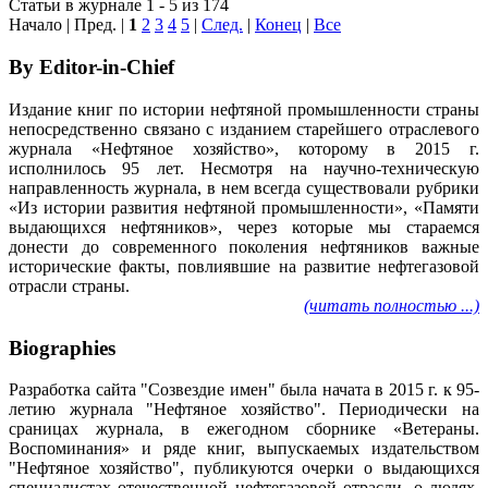
Статьи в журнале 1 - 5 из 174
Начало | Пред. |
1
2
3
4
5
|
След.
|
Конец
|
Все
By Editor-in-Chief
Издание книг по истории нефтяной промышленности страны
непосредственно связано с изданием старейшего отраслевого
журнала «Нефтяное хозяйство», которому в 2015 г.
исполнилось 95 лет. Несмотря на научно-техническую
направленность журнала, в нем всегда существовали рубрики
«Из истории развития нефтяной промышленности», «Памяти
выдающихся нефтяников», через которые мы стараемся
донести до современного поколения нефтяников важные
исторические факты, повлиявшие на развитие нефтегазовой
отрасли страны.
(читать полностью ...)
Biographies
Разработка сайта "Созвездие имен" была начата в 2015 г. к 95-
летию журнала "Нефтяное хозяйство". Периодически на
сраницах журнала, в ежегодном сборнике «Ветераны.
Воспоминания» и ряде книг, выпускаемых издательством
"Нефтяное хозяйство", публикуются очерки о выдающихся
специалистах отечественной нефтегазовой отрасли, о людях,