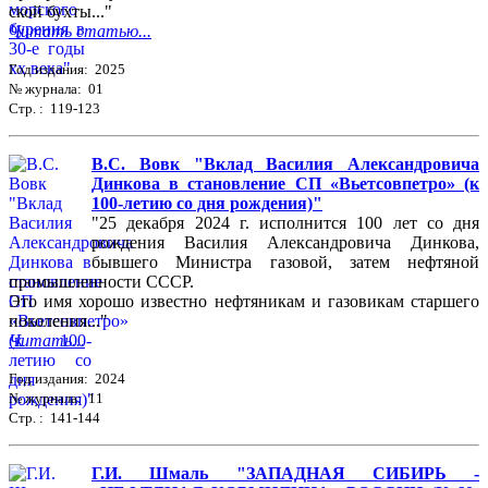
ской бухты..."
Читать статью...
Год издания: 2025
№ журнала: 01
Стр. : 119-123
В.С. Вовк "Вклад Василия Александровича
Динкова в становление СП «Вьетсовпетро» (к
100-летию со дня рождения)"
"25 декабря 2024 г. исполнится 100 лет со дня
рождения Василия Александровича Динкова,
бывшего Министра газовой, затем нефтяной
промышленности СССР.
Это имя хорошо известно нефтяникам и газовикам старшего
поколения..."
Читать...
Год издания: 2024
№ журнала: 11
Стр. : 141-144
Г.И. Шмаль "ЗАПАДНАЯ СИБИРЬ -