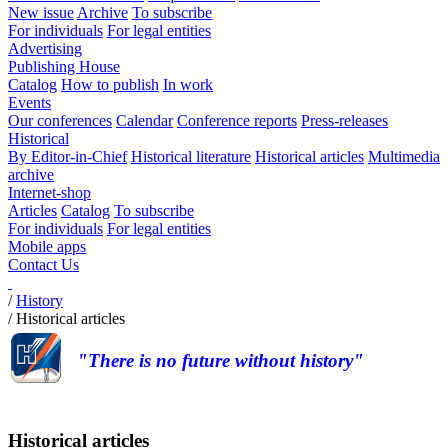
New issue
Archive
To subscribe
For individuals
For legal entities
Advertising
Publishing House
Catalog
How to publish
In work
Events
Our conferences
Calendar
Conference reports
Press-releases
Historical
By Editor-in-Chief
Historical literature
Historical articles
Multimedia
archive
Internet-shop
Articles
Catalog
To subscribe
For individuals
For legal entities
Mobile apps
Contact Us
/
History
/
Historical articles
"There is no future without history"
Historical articles