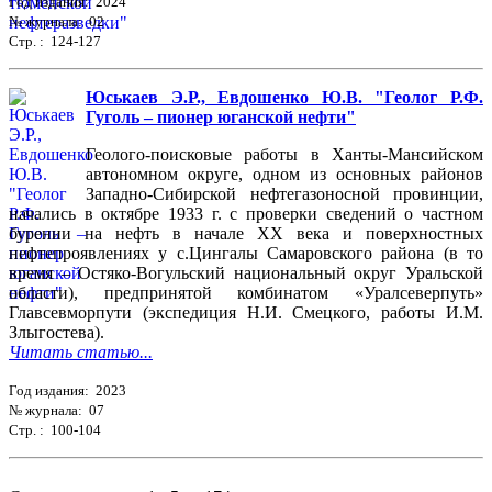
Год издания: 2024
№ журнала: 02
Стр. : 124-127
Юськаев Э.Р., Евдошенко Ю.В. "Геолог Р.Ф.
Гуголь – пионер юганской нефти"
Геолого-поисковые работы в Ханты-Мансийском
автономном округе, одном из основных районов
Западно-Сибирской нефтегазоносной провинции,
начались в октябре 1933 г. с проверки сведений о частном
бурении на нефть в начале ХХ века и поверхностных
нефтепроявлениях у с.Цингалы Самаровского района (в то
время – Остяко-Вогульский национальный округ Уральской
области), предпринятой комбинатом «Уралсеверпуть»
Главсевморпути (экспедиция Н.И. Смецкого, работы И.М.
Злыгостева).
Читать статью...
Год издания: 2023
№ журнала: 07
Стр. : 100-104