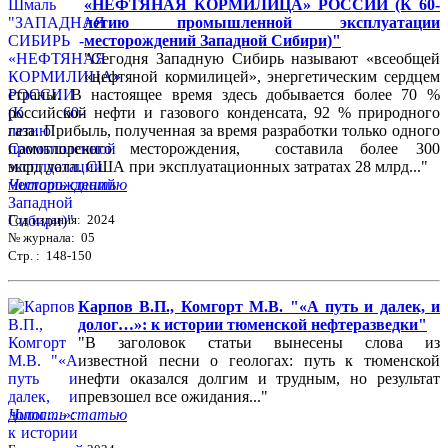
«НЕФТЯНАЯ КОРМИЛИЦА» РОССИИ (К 60-
летию промышленной эксплуатации
месторождений Западной Сибири)"
"Сегодня Западную Сибирь называют «всеобщей
«нефтяной кормилицей», энергетическим сердцем
страны. В настоящее время здесь добывается более 70 %
российской нефти и газового конденсата, 92 % природного
газа. Прибыль, полученная за время разработки только одного
Самотлорского месторождения, составила более 300
млрд долл. США при эксплуатационных затратах 28 млрд..."
Читать статью
Год издания: 2024
№ журнала: 05
Стр. : 148-150
Карпов В.П., Комгорт М.В. "«А путь и далек, и
долог…»: к истории тюменской нефтеразведки"
"В заголовок статьи вынесены слова из
известной песни о геологах: путь к тюменской
нефти оказался долгим и трудным, но результат
превзошел все ожидания..."
Читать статью