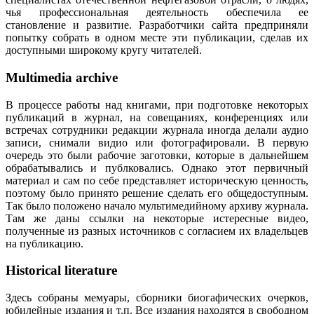
чья профессиональная деятельность обеспечила ее
становление и развитие. Разработчики сайта предприняли
попытку собрать в одном месте эти публикации, сделав их
доступными широкому кругу читателей.
Multimedia archive
В процессе работы над книгами, при подготовке некоторых
публикаций в журнал, на совещаниях, конференциях или
встречах сотрудники редакции журнала иногда делали аудио
записи, снимали видио или фотографировали. В первую
очередь это были рабочие заготовки, которые в дальнейшем
обрабатывались и публковались. Однако этот первичный
материал и сам по себе представляет историческую ценность,
поэтому было принято решение сделать его общедоступным.
Так было положено начало мультимедийному архиву журнала.
Там же даны ссылки на некоторые истересные видео,
полученные из разных источников с согласием их владельцев
на публикацию.
Historical literature
Здесь собраны мемуары, сборники биогафических очерков,
юбилейные издания и т.п. Все издания находятся в свободном