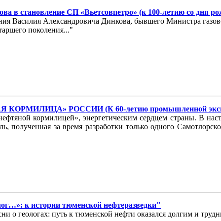
ва в становление СП «Вьетсовпетро» (к 100-летию со дня р
ждения Василия Александровича Динкова, бывшего Министра газ
аршего поколения..."
КОРМИЛИЦА» РОССИИ (К 60-летию промышленной эксплу
фтяной кормилицей», энергетическим сердцем страны. В насто
ыль, полученная за время разработки только одного Самотлорс
олог…»: к истории тюменской нефтеразведки"
ни о геологах: путь к тюменской нефти оказался долгим и трудн