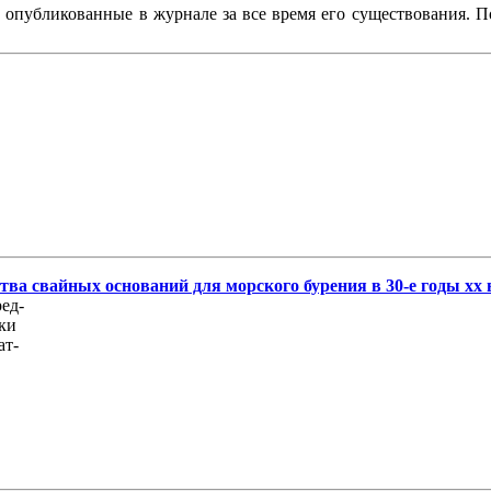
, опубликованные в журнале за все время его существования. 
ва свайных оснований для морского бурения в 30-е годы хх 
ед-
дки
ат-