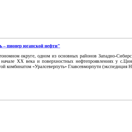
ь – пионер юганской нефти"
ономном округе, одном из основных районов Западно-Сибирско
 начале ХХ века и поверхностных нефтепроявлениях у с.Цин
той комбинатом «Уралсеверпуть» Главсевморпути (экспедиция Н.