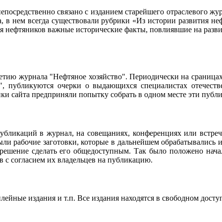
осредственно связано с изданием старейшего отраслевого журн
ла, в нем всегда существовали рубрики «Из истории развития 
ия нефтяников важные исторические факты, повлиявшие на разви
95-летию журнала "Нефтяное хозяйство". Периодически на сраниц
о", публикуются очерки о выдающихся специалистах отечестве
чики сайта предприняли попытку собрать в одном месте эти пуб
убликаций в журнал, на совещаниях, конференциях или встреч
ли рабочие заготовки, которые в дальнейшем обрабатывались и
 решение сделать его общедоступным. Так было положено нач
в с согласием их владельцев на публикацию.
ейные издания и т.п. Все издания находятся в свободном досту