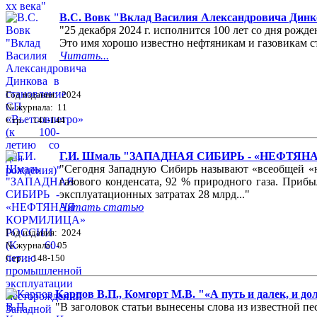
В.С. Вовк "Вклад Василия Александровича Динко
"25 декабря 2024 г. исполнится 100 лет со дня ро
Это имя хорошо известно нефтяникам и газовикам ст
Читать...
Год издания: 2024
№ журнала: 11
Стр. : 141-144
Г.И. Шмаль "ЗАПАДНАЯ СИБИРЬ - «НЕФТЯНАЯ 
"Сегодня Западную Сибирь называют «всеобщей «не
газового конденсата, 92 % природного газа. Приб
эксплуатационных затратах 28 млрд..."
Читать статью
Год издания: 2024
№ журнала: 05
Стр. : 148-150
Карпов В.П., Комгорт М.В. "«А путь и далек, и д
"В заголовок статьи вынесены слова из известной пес