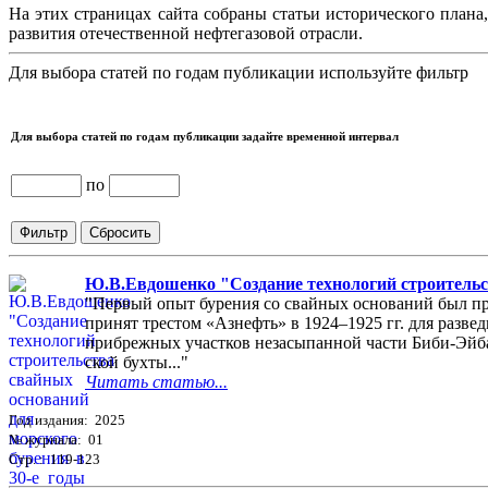
На этих страницах сайта собраны статьи исторического плана
развития отечественной нефтегазовой отрасли.
Для выбора статей по годам публикации используйте фильтр
Для выбора статей по годам публикации задайте временной интервал
по
Ю.В.Евдошенко "Создание технологий строительст
"Первый опыт бурения со свайных оснований был пр
принят трестом «Азнефть» в 1924–1925 гг. для разве
прибрежных участков незасыпанной части Биби-Эйб
ской бухты..."
Читать статью...
Год издания: 2025
№ журнала: 01
Стр. : 119-123