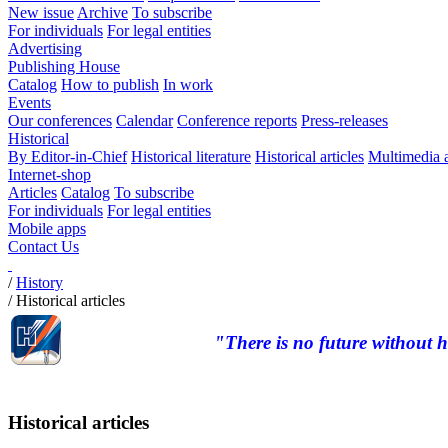
New issue
Archive
To subscribe
For individuals
For legal entities
Advertising
Publishing House
Catalog
How to publish
In work
Events
Our conferences
Calendar
Conference reports
Press-releases
Historical
By Editor-in-Chief
Historical literature
Historical articles
Multimedia 
Internet-shop
Articles
Catalog
To subscribe
For individuals
For legal entities
Mobile apps
Contact Us
/
History
/
Historical articles
"There is no future without h
Historical articles