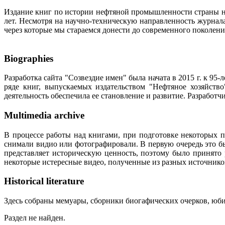
Издание книг по истории нефтяной промышленности страны неп
лет. Несмотря на научно-техническую направленность журна
через которые мы стараемся донести до современного поколен
Biographies
Разработка сайта "Созвездие имен" была начата в 2015 г. к 
ряде книг, выпускаемых издательством "Нефтяное хозяйств
деятельность обеспечила ее становление и развитие. Разработ
Multimedia archive
В процессе работы над книгами, при подготовке некоторых п
снимали видио или фотографировали. В первую очередь это бы
представляет историческую ценность, поэтому было принято
некоторые истересные видео, полученные из разных источнико
Historical literature
Здесь собраны мемуары, сборники биогафических очерков, юбил
Раздел не найден.