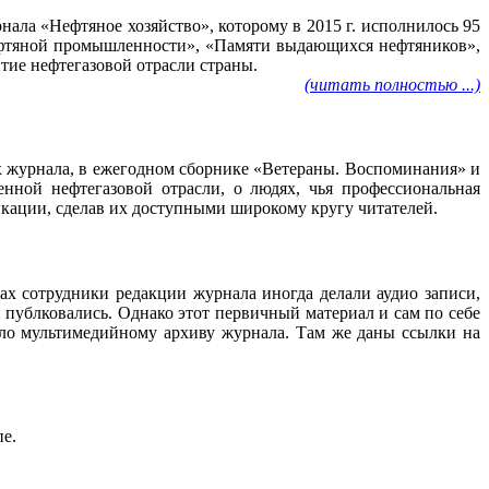
ала «Нефтяное хозяйство», которому в 2015 г. исполнилось 95
нефтяной промышленности», «Памяти выдающихся нефтяников»,
тие нефтегазовой отрасли страны.
(читать полностью ...)
ах журнала, в ежегодном сборнике «Ветераны. Воспоминания» и
нной нефтегазовой отрасли, о людях, чья профессиональная
ликации, сделав их доступными широкому кругу читателей.
ах сотрудники редакции журнала иногда делали аудио записи,
 публковались. Однако этот первичный материал и сам по себе
ало мультимедийному архиву журнала. Там же даны ссылки на
пе.