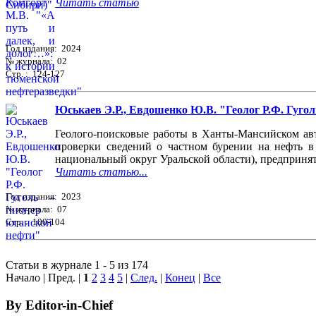
Читать статью
Год издания: 2024
№ журнала: 02
Стр. : 124-127
Юськаев Э.Р., Евдошенко Ю.В. "Геолог Р.Ф. Гугол
Геолого-поисковые работы в Ханты-Мансийском авт
проверки сведений о частном бурении на нефть в
национальный округ Уральской области), предприня
Читать статью...
Год издания: 2023
№ журнала: 07
Стр. : 100-104
Статьи в журнале 1 - 5 из 174
Начало | Пред. |
1
2
3
4
5
|
След.
|
Конец
|
Все
By Editor-in-Chief