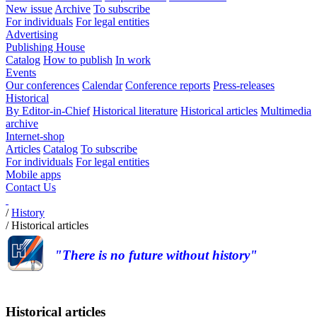
New issue
Archive
To subscribe
For individuals
For legal entities
Advertising
Publishing House
Catalog
How to publish
In work
Events
Our conferences
Calendar
Conference reports
Press-releases
Historical
By Editor-in-Chief
Historical literature
Historical articles
Multimedia
archive
Internet-shop
Articles
Catalog
To subscribe
For individuals
For legal entities
Mobile apps
Contact Us
/
History
/
Historical articles
"There is no future without history"
Historical articles