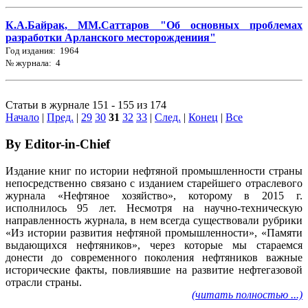
К.А.Байрак, ММ.Саттаров "Об основных проблемах
разработки Арланского месторождениия"
Год издания: 1964
№ журнала: 4
Статьи в журнале 151 - 155 из 174
Начало
|
Пред.
|
29
30
31
32
33
|
След.
|
Конец
|
Все
By Editor-in-Chief
Издание книг по истории нефтяной промышленности страны
непосредственно связано с изданием старейшего отраслевого
журнала «Нефтяное хозяйство», которому в 2015 г.
исполнилось 95 лет. Несмотря на научно-техническую
направленность журнала, в нем всегда существовали рубрики
«Из истории развития нефтяной промышленности», «Памяти
выдающихся нефтяников», через которые мы стараемся
донести до современного поколения нефтяников важные
исторические факты, повлиявшие на развитие нефтегазовой
отрасли страны.
(читать полностью ...)