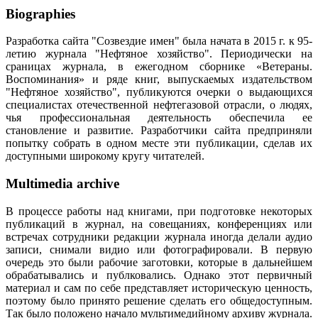
Biographies
Разработка сайта "Созвездие имен" была начата в 2015 г. к 95-
летию журнала "Нефтяное хозяйство". Периодически на
сраницах журнала, в ежегодном сборнике «Ветераны.
Воспоминания» и ряде книг, выпускаемых издательством
"Нефтяное хозяйство", публикуются очерки о выдающихся
специалистах отечественной нефтегазовой отрасли, о людях,
чья профессиональная деятельность обеспечила ее
становление и развитие. Разработчики сайта предприняли
попытку собрать в одном месте эти публикации, сделав их
доступными широкому кругу читателей.
Multimedia archive
В процессе работы над книгами, при подготовке некоторых
публикаций в журнал, на совещаниях, конференциях или
встречах сотрудники редакции журнала иногда делали аудио
записи, снимали видио или фотографировали. В первую
очередь это были рабочие заготовки, которые в дальнейшем
обрабатывались и публковались. Однако этот первичный
материал и сам по себе представляет историческую ценность,
поэтому было принято решение сделать его общедоступным.
Так было положено начало мультимедийному архиву журнала.