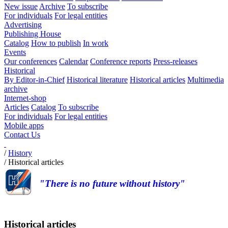
New issue
Archive
To subscribe
For individuals
For legal entities
Advertising
Publishing House
Catalog
How to publish
In work
Events
Our conferences
Calendar
Conference reports
Press-releases
Historical
By Editor-in-Chief
Historical literature
Historical articles
Multimedia
archive
Internet-shop
Articles
Catalog
To subscribe
For individuals
For legal entities
Mobile apps
Contact Us
/
History
/
Historical articles
"There is no future without history"
Historical articles