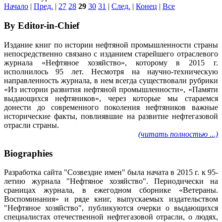
Начало
|
Пред.
|
27
28
29
30
31
|
След.
|
Конец
|
Все
By Editor-in-Chief
Издание книг по истории нефтяной промышленности страны
непосредственно связано с изданием старейшего отраслевого
журнала «Нефтяное хозяйство», которому в 2015 г.
исполнилось 95 лет. Несмотря на научно-техническую
направленность журнала, в нем всегда существовали рубрики
«Из истории развития нефтяной промышленности», «Памяти
выдающихся нефтяников», через которые мы стараемся
донести до современного поколения нефтяников важные
исторические факты, повлиявшие на развитие нефтегазовой
отрасли страны.
(читать полностью ...)
Biographies
Разработка сайта "Созвездие имен" была начата в 2015 г. к 95-
летию журнала "Нефтяное хозяйство". Периодически на
сраницах журнала, в ежегодном сборнике «Ветераны.
Воспоминания» и ряде книг, выпускаемых издательством
"Нефтяное хозяйство", публикуются очерки о выдающихся
специалистах отечественной нефтегазовой отрасли, о людях,