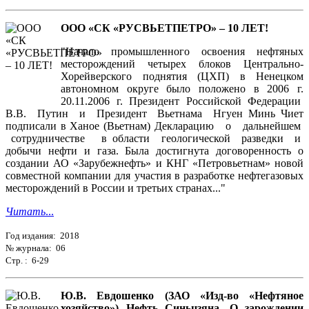
ООО «СК «РУСВЬЕТПЕТРО» – 10 ЛЕТ!
"Начало промышленного освоения нефтяных
месторождений четырех блоков Центрально-
Хорейверского поднятия (ЦХП) в Ненецком
автономном округе было положено в 2006 г.
20.11.2006 г. Президент Российской Федерации
В.В. Путин и Президент Вьетнама Нгуен Минь Чиет
подписали в Ханое (Вьетнам) Декларацию о дальнейшем
сотрудничестве в области геологической разведки и
добычи нефти и газа. Была достигнута договоренность о
создании АО «Зарубежнефть» и КНГ «Петровьетнам» новой
совместной компании для участия в разработке нефтегазовых
месторождений в России и третьих странах..."
Читать
...
Год издания: 2018
№ журнала: 06
Стр. : 6-29
Ю.В. Евдошенко (ЗАО «Изд-во «Нефтяное
хозяйство») Нефть Синьцзяна. О зарождении