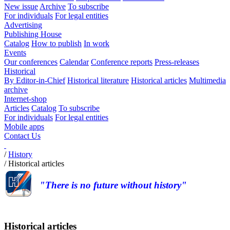
New issue
Archive
To subscribe
For individuals
For legal entities
Advertising
Publishing House
Catalog
How to publish
In work
Events
Our conferences
Calendar
Conference reports
Press-releases
Historical
By Editor-in-Chief
Historical literature
Historical articles
Multimedia
archive
Internet-shop
Articles
Catalog
To subscribe
For individuals
For legal entities
Mobile apps
Contact Us
/
History
/
Historical articles
"There is no future without history"
Historical articles