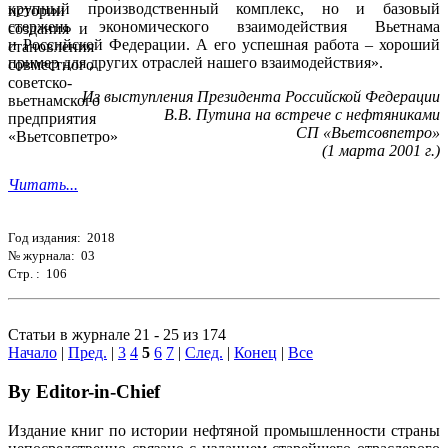
крупный производственный комплекс, но и базовый
стержень экономического взаимодействия Вьетнама
и Российской Федерации. А его успешная работа – хороший
пример для других отраслей нашего взаимодействия».
Из выступления Президента Российской Федерации
В.В. Путина на встрече с нефтяниками
СП «Вьетсовпетро»
(1 марта 2001 г.)
Читать...
Год издания: 2018
№ журнала: 03
Стр. : 106
Статьи в журнале 21 - 25 из 174
Начало
|
Пред.
|
3
4
5
6
7
|
След.
|
Конец
|
Все
By Editor-in-Chief
Издание книг по истории нефтяной промышленности страны