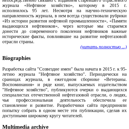
непосредственно связано с изданием старейшего отраслевого
журнала «Нефтяное хозяйство», которому в 2015 г.
исполнилось 95 лет. Несмотря на научно-техническую
направленность журнала, в нем всегда существовали рубрики
«Из истории развития нефтяной промышленности», «Памяти
выдающихся нефтяников», через которые мы стараемся
донести до современного поколения нефтяников важные
исторические факты, повлиявшие на развитие нефтегазовой
отрасли страны.
(читать полностью ...)
Biographies
Разработка сайта "Созвездие имен" была начата в 2015 г. к 95-
летию журнала "Нефтяное хозяйство". Периодически на
сраницах журнала, в ежегодном сборнике «Ветераны.
Воспоминания» и ряде книг, выпускаемых издательством
"Нефтяное хозяйство", публикуются очерки о выдающихся
специалистах отечественной нефтегазовой отрасли, о людях,
чья профессиональная деятельность обеспечила ее
становление и развитие. Разработчики сайта предприняли
попытку собрать в одном месте эти публикации, сделав их
доступными широкому кругу читателей.
Multimedia archive