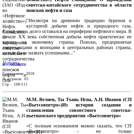
советско-китайского сотрудничества в области
поисков нефти и газа
"Несмотря на древнюю традицию бурения и
кустарной добычи нефти и природного газа,
Китай очень долго оставался на периферии нефтяного мира. В
начале ХХ века собственная добыча нефти практически не
влияла на экономику страны. Поиски, предпринятые
американцами и японцами в центральных районах страны,
нельзя было назвать успешными..."
Читать...
Год издания: 2018
№ журнала: 05
Стр. : 108-111
М.М. Велиев, Ты Тхань Нгиа, А.Н. Иванов (СП
«Вьетсовпетро»)Из истории создания и
становления совместного советско-
вьетнамского предприятия «Вьетсовпетро»
«С полным основанием можно сказать, что СП
«Вьетсовпетро» – не только