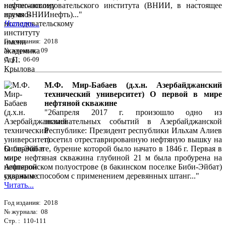
научно-исследовательского института (ВНИИ, в настоящее
время ВНИИнефть)..."
Читать...
Год издания: 2018
№ журнала: 09
Стр. : 06-09
М.Ф. Мир-Бабаев (д.х.н. Азербайджанский
технический университет) О первой в мире
нефтяной скважине
"26апреля 2017 г. произошло одно из
знаменательных событий в Азербайджанской
Республике: Президент республики Ильхам Алиев
посетил отреставрированную нефтяную вышку на
Биби-Эйбате, бурение которой было начато в 1846 г. Первая в
мире нефтяная скважина глубиной 21 м была пробурена на
Апшеронском полуострове (в бакинском поселке Биби-Эйбат)
ударным способом с применением деревянных штанг..."
Читать...
Год издания: 2018
№ журнала: 08
Стр. : 110-111