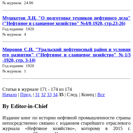
№ журнала: 24.06
Мушкетов Д.И. "О подготовке техников нефтяного дела"
("Нефтяное и сланцевое хозяйство" №4/8-1920, стр.23-26)
Год издания: 1920
№ журнала: 4
Миронов С.И. "Уральский нефтеносный район и условия
его развития" ("Нефтяное и сланцевое хозяйство" №1/3
-1920, стр. 3-14)
Год издания: 1920
№ журнала: 1
Статьи в журнале 171 - 174 из 174
Начало
|
Пред.
|
31
32
33
34
35
| След. | Конец
|
Все
By Editor-in-Chief
Издание книг по истории нефтяной промышленности страны
непосредственно связано с изданием старейшего отраслевого
журнала «Нефтяное хозяйство», которому в 2015 г.