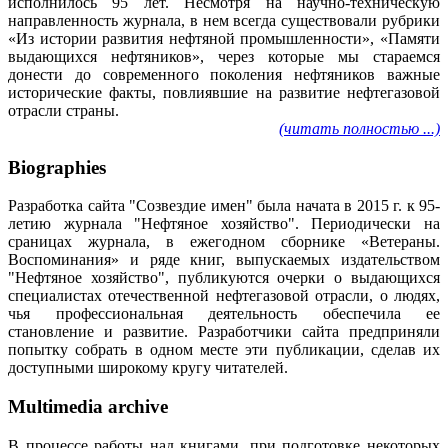
исполнилось 95 лет. Несмотря на научно-техническую
направленность журнала, в нем всегда существовали рубрики
«Из истории развития нефтяной промышленности», «Памяти
выдающихся нефтяников», через которые мы стараемся
донести до современного поколения нефтяников важные
исторические факты, повлиявшие на развитие нефтегазовой
отрасли страны.
(читать полностью ...)
Biographies
Разработка сайта "Созвездие имен" была начата в 2015 г. к 95-
летию журнала "Нефтяное хозяйство". Периодически на
сраницах журнала, в ежегодном сборнике «Ветераны.
Воспоминания» и ряде книг, выпускаемых издательством
"Нефтяное хозяйство", публикуются очерки о выдающихся
специалистах отечественной нефтегазовой отрасли, о людях,
чья профессиональная деятельность обеспечила ее
становление и развитие. Разработчики сайта предприняли
попытку собрать в одном месте эти публикации, сделав их
доступными широкому кругу читателей.
Multimedia archive
В процессе работы над книгами, при подготовке некоторых