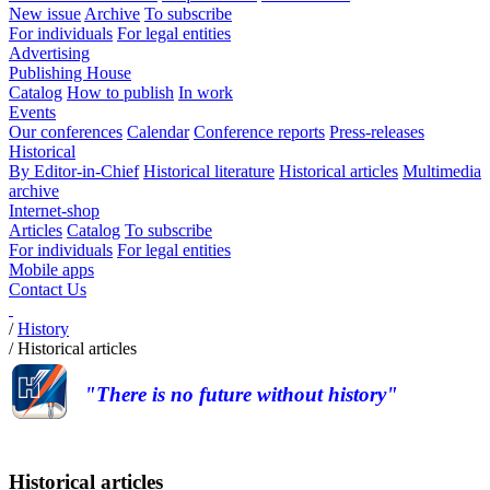
New issue
Archive
To subscribe
For individuals
For legal entities
Advertising
Publishing House
Catalog
How to publish
In work
Events
Our conferences
Calendar
Conference reports
Press-releases
Historical
By Editor-in-Chief
Historical literature
Historical articles
Multimedia
archive
Internet-shop
Articles
Catalog
To subscribe
For individuals
For legal entities
Mobile apps
Contact Us
/
History
/
Historical articles
"There is no future without history"
Historical articles