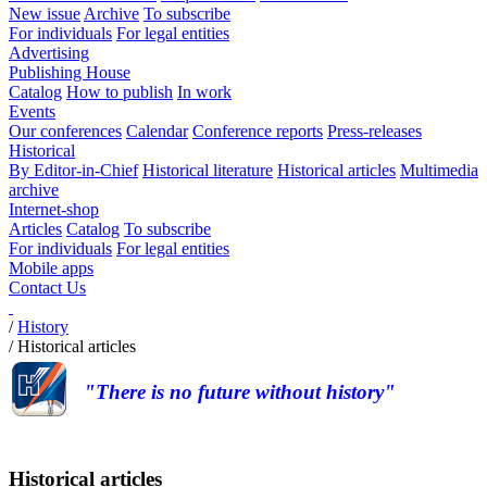
New issue
Archive
To subscribe
For individuals
For legal entities
Advertising
Publishing House
Catalog
How to publish
In work
Events
Our conferences
Calendar
Conference reports
Press-releases
Historical
By Editor-in-Chief
Historical literature
Historical articles
Multimedia
archive
Internet-shop
Articles
Catalog
To subscribe
For individuals
For legal entities
Mobile apps
Contact Us
/
History
/
Historical articles
"There is no future without history"
Historical articles