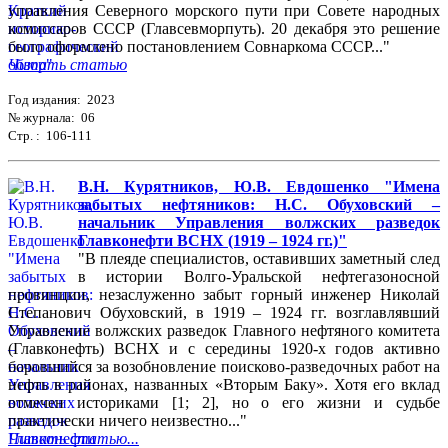
управления Северного морского пути при Совете народных
комиссаров СССР (Главсевморпуть). 20 декабря это решение
было оформлено постановлением Совнаркома СССР..."
Читать статью
Год издания: 2023
№ журнала: 06
Стр. : 106-111
В.Н. Курятников, Ю.В. Евдошенко "Имена
забытых нефтяников: Н.С. Обуховский –
начальник Управления волжских разведок
Главконефти ВСНХ (1919 – 1924 гг.)"
"В плеяде специалистов, оставивших заметный след
в истории Волго-Уральской нефтегазоносной
провинции, незаслуженно забыт горный инженер Николай
Степанович Обуховский, в 1919 – 1924 гг. возглавлявший
Управление волжских разведок Главного нефтяного комитета
(Главконефть) ВСНХ и с середины 1920-х годов активно
боровшийся за возобновление поисково-разведочных работ на
нефть в районах, названных «Вторым Баку». Хотя его вклад
отмечен историками [1; 2], но о его жизни и судьбе
практически ничего неизвестно..."
Читать статью...