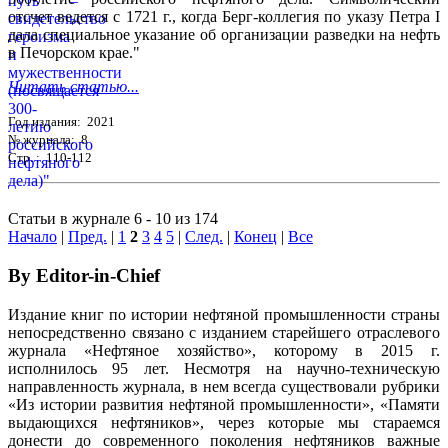
отсчет ведется с 1721 г., когда Берг-коллегия по указу Петра I
дала специальное указание об организации разведки на нефть
в Печорском крае."
Читать статью...
Год издания: 2021
№ журнала: 8
Стр. : 110-112
Статьи в журнале 6 - 10 из 174
Начало
|
Пред.
|
1
2
3
4
5
|
След.
|
Конец
|
Все
By Editor-in-Chief
Издание книг по истории нефтяной промышленности страны
непосредственно связано с изданием старейшего отраслевого
журнала «Нефтяное хозяйство», которому в 2015 г.
исполнилось 95 лет. Несмотря на научно-техническую
направленность журнала, в нем всегда существовали рубрики
«Из истории развития нефтяной промышленности», «Памяти
выдающихся нефтяников», через которые мы стараемся
донести до современного поколения нефтяников важные