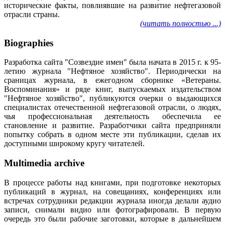
исторические факты, повлиявшие на развитие нефтегазовой
отрасли страны.
(читать полностью ...)
Biographies
Разработка сайта "Созвездие имен" была начата в 2015 г. к 95-
летию журнала "Нефтяное хозяйство". Периодически на
сраницах журнала, в ежегодном сборнике «Ветераны.
Воспоминания» и ряде книг, выпускаемых издательством
"Нефтяное хозяйство", публикуются очерки о выдающихся
специалистах отечественной нефтегазовой отрасли, о людях,
чья профессиональная деятельность обеспечила ее
становление и развитие. Разработчики сайта предприняли
попытку собрать в одном месте эти публикации, сделав их
доступными широкому кругу читателей.
Multimedia archive
В процессе работы над книгами, при подготовке некоторых
публикаций в журнал, на совещаниях, конференциях или
встречах сотрудники редакции журнала иногда делали аудио
записи, снимали видио или фотографировали. В первую
очередь это были рабочие заготовки, которые в дальнейшем