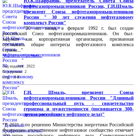
Ю.К.Шафраник, председатель Совета Союза
нефтегазопромышленников России, Г.И.Шмаль,
президент Союза нефтегазопромышленников
России " 30 лет служения нефтегазовому
комплексу России"
"30 лет назад, в феврале 1992 г. был создан
российский Союз нефтегазопромышленников. Он был
задуман как корпоративная организация, призванная
отстаивать общие интересы нефтегазового комплекса
страны..."
Читать статью...
Год издания: 2022
№ журнала: 2
Стр. : 6-9
Г.И. Шмаль, президент Союза
нефтегазопромышленников России "Длинный
профессиональный путь – свидетельство
героизма и мужественности (посвящается 300-
летию российского нефтяного дела)"
"В 2021 г. по решению Министерства энергетики Российской
Федерации отечественное нефтегазовое сообщество отмечает
300-летие российского нефтяного дела. Символический