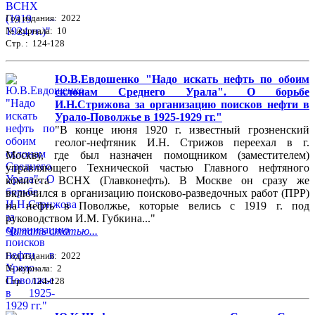
Год издания: 2022
№ журнала: 10
Стр. : 124-128
Ю.В.Евдошенко "Надо искать нефть по обоим
склонам Среднего Урала". О борьбе
И.Н.Стрижова за организацию поисков нефти в
Урало-Поволжье в 1925-1929 гг."
"В конце июня 1920 г. известный грозненский
геолог-нефтяник И.Н. Стрижов переехал в г.
Москву, где был назначен помощником (заместителем)
управляющего Технической частью Главного нефтяного
комитета ВСНХ (Главконефть). В Москве он сразу же
включился в организацию поисково-разведочных работ (ПРР)
на нефть в Поволжье, которые велись с 1919 г. под
руководством И.М. Губкина..."
Читать статью...
Год издания: 2022
№ журнала: 2
Стр. : 124-128