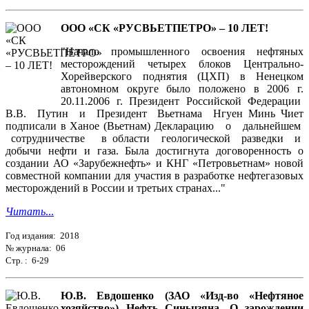
ООО «СК «РУСВЬЕТПЕТРО» – 10 ЛЕТ!
"Начало промышленного освоения нефтяных
месторождений четырех блоков Центрально-
Хорейверского поднятия (ЦХП) в Ненецком
автономном округе было положено в 2006 г.
20.11.2006 г. Президент Российской Федерации
В.В. Путин и Президент Вьетнама Нгуен Минь Чиет
подписали в Ханое (Вьетнам) Декларацию о дальнейшем
сотрудничестве в области геологической разведки и
добычи нефти и газа. Была достигнута договоренность о
создании АО «Зарубежнефть» и КНГ «Петровьетнам» новой
совместной компании для участия в разработке нефтегазовых
месторождений в России и третьих странах..."
Читать
...
Год издания: 2018
№ журнала: 06
Стр. : 6-29
Ю.В. Евдошенко (ЗАО «Изд-во «Нефтяное
хозяйство») Нефть Синьцзяна. О зарождении