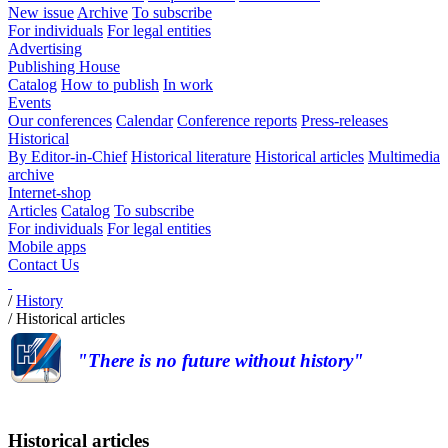
New issue
Archive
To subscribe
For individuals
For legal entities
Advertising
Publishing House
Catalog
How to publish
In work
Events
Our conferences
Calendar
Conference reports
Press-releases
Historical
By Editor-in-Chief
Historical literature
Historical articles
Multimedia
archive
Internet-shop
Articles
Catalog
To subscribe
For individuals
For legal entities
Mobile apps
Contact Us
/
History
/
Historical articles
"There is no future without history"
Historical articles