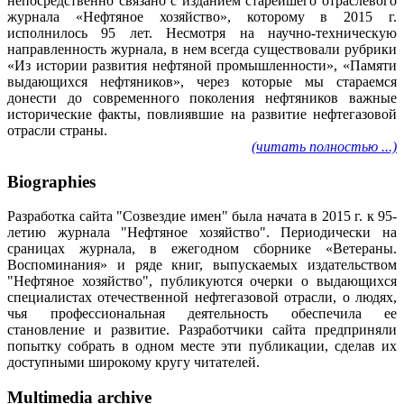
непосредственно связано с изданием старейшего отраслевого
журнала «Нефтяное хозяйство», которому в 2015 г.
исполнилось 95 лет. Несмотря на научно-техническую
направленность журнала, в нем всегда существовали рубрики
«Из истории развития нефтяной промышленности», «Памяти
выдающихся нефтяников», через которые мы стараемся
донести до современного поколения нефтяников важные
исторические факты, повлиявшие на развитие нефтегазовой
отрасли страны.
(читать полностью ...)
Biographies
Разработка сайта "Созвездие имен" была начата в 2015 г. к 95-
летию журнала "Нефтяное хозяйство". Периодически на
сраницах журнала, в ежегодном сборнике «Ветераны.
Воспоминания» и ряде книг, выпускаемых издательством
"Нефтяное хозяйство", публикуются очерки о выдающихся
специалистах отечественной нефтегазовой отрасли, о людях,
чья профессиональная деятельность обеспечила ее
становление и развитие. Разработчики сайта предприняли
попытку собрать в одном месте эти публикации, сделав их
доступными широкому кругу читателей.
Multimedia archive