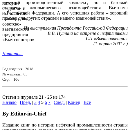
крупный производственный комплекс, но и базовый
стержень экономического взаимодействия Вьетнама
и Российской Федерации. А его успешная работа – хороший
пример для других отраслей нашего взаимодействия».
Из выступления Президента Российской Федерации
В.В. Путина на встрече с нефтяниками
СП «Вьетсовпетро»
(1 марта 2001 г.)
Читать...
Год издания: 2018
№ журнала: 03
Стр. : 106
Статьи в журнале 21 - 25 из 174
Начало
|
Пред.
|
3
4
5
6
7
|
След.
|
Конец
|
Все
By Editor-in-Chief
Издание книг по истории нефтяной промышленности страны