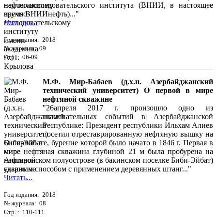
научно-исследовательского института (ВНИИ, в настоящее
время ВНИИнефть)..."
Читать...
Год издания: 2018
№ журнала: 09
Стр. : 06-09
М.Ф. Мир-Бабаев (д.х.н. Азербайджанский
технический университет) О первой в мире
нефтяной скважине
"26апреля 2017 г. произошло одно из
знаменательных событий в Азербайджанской
Республике: Президент республики Ильхам Алиев
посетил отреставрированную нефтяную вышку на
Биби-Эйбате, бурение которой было начато в 1846 г. Первая в
мире нефтяная скважина глубиной 21 м была пробурена на
Апшеронском полуострове (в бакинском поселке Биби-Эйбат)
ударным способом с применением деревянных штанг..."
Читать...
Год издания: 2018
№ журнала: 08
Стр. : 110-111