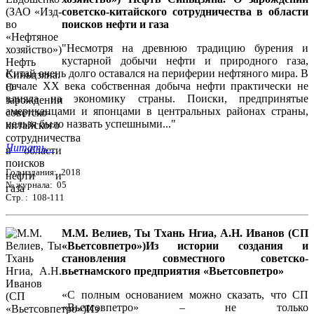
советско-китайского сотрудничества в области
поисков нефти и газа
"Несмотря на древнюю традицию бурения и
кустарной добычи нефти и природного газа,
Китай очень долго оставался на периферии нефтяного мира. В
начале ХХ века собственная добыча нефти практически не
влияла на экономику страны. Поиски, предпринятые
американцами и японцами в центральных районах страны,
нельзя было назвать успешными..."
Читать...
Год издания: 2018
№ журнала: 05
Стр. : 108-111
М.М. Велиев, Ты Тхань Нгиа, А.Н. Иванов (СП
«Вьетсовпетро»)Из истории создания и
становления совместного советско-
вьетнамского предприятия «Вьетсовпетро»
«С полным основанием можно сказать, что СП
«Вьетсовпетро» – не только