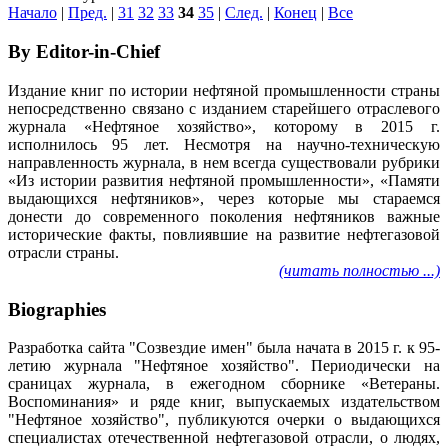
Начало
|
Пред.
|
31
32
33
34
35
|
След.
|
Конец
|
Все
By Editor-in-Chief
Издание книг по истории нефтяной промышленности страны
непосредственно связано с изданием старейшего отраслевого
журнала «Нефтяное хозяйство», которому в 2015 г.
исполнилось 95 лет. Несмотря на научно-техническую
направленность журнала, в нем всегда существовали рубрики
«Из истории развития нефтяной промышленности», «Памяти
выдающихся нефтяников», через которые мы стараемся
донести до современного поколения нефтяников важные
исторические факты, повлиявшие на развитие нефтегазовой
отрасли страны.
(читать полностью ...)
Biographies
Разработка сайта "Созвездие имен" была начата в 2015 г. к 95-
летию журнала "Нефтяное хозяйство". Периодически на
сраницах журнала, в ежегодном сборнике «Ветераны.
Воспоминания» и ряде книг, выпускаемых издательством
"Нефтяное хозяйство", публикуются очерки о выдающихся
специалистах отечественной нефтегазовой отрасли, о людях,