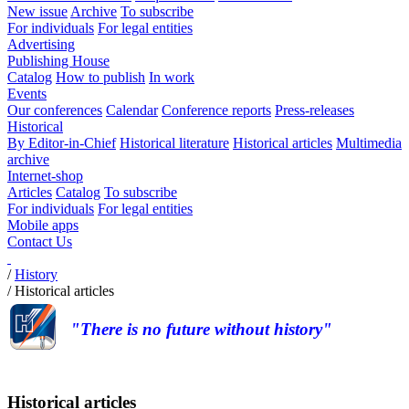
New issue
Archive
To subscribe
For individuals
For legal entities
Advertising
Publishing House
Catalog
How to publish
In work
Events
Our conferences
Calendar
Conference reports
Press-releases
Historical
By Editor-in-Chief
Historical literature
Historical articles
Multimedia
archive
Internet-shop
Articles
Catalog
To subscribe
For individuals
For legal entities
Mobile apps
Contact Us
/
History
/
Historical articles
"There is no future without history"
Historical articles