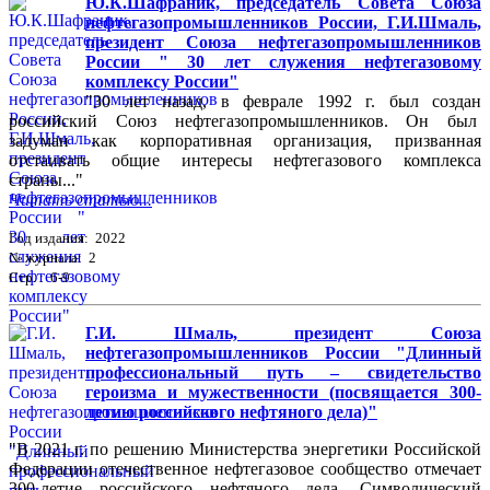
Ю.К.Шафраник, председатель Совета Союза
нефтегазопромышленников России, Г.И.Шмаль,
президент Союза нефтегазопромышленников
России " 30 лет служения нефтегазовому
комплексу России"
"30 лет назад, в феврале 1992 г. был создан
российский Союз нефтегазопромышленников. Он был
задуман как корпоративная организация, призванная
отстаивать общие интересы нефтегазового комплекса
страны..."
Читать статью...
Год издания: 2022
№ журнала: 2
Стр. : 6-9
Г.И. Шмаль, президент Союза
нефтегазопромышленников России "Длинный
профессиональный путь – свидетельство
героизма и мужественности (посвящается 300-
летию российского нефтяного дела)"
"В 2021 г. по решению Министерства энергетики Российской
Федерации отечественное нефтегазовое сообщество отмечает
300-летие российского нефтяного дела. Символический