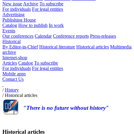
New issue
Archive
To subscribe
For individuals
For legal entities
Advertising
Publishing House
Catalog
How to publish
In work
Events
Our conferences
Calendar
Conference reports
Press-releases
Historical
By Editor-in-Chief
Historical literature
Historical articles
Multimedia
archive
Internet-shop
Articles
Catalog
To subscribe
For individuals
For legal entities
Mobile apps
Contact Us
/
History
/
Historical articles
"There is no future without history"
Historical articles