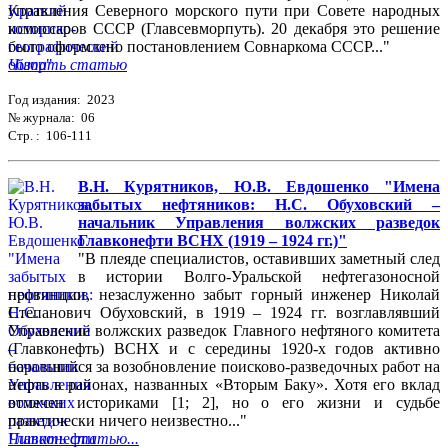
управления Северного морского пути при Совете народных
комиссаров СССР (Главсевморпуть). 20 декабря это решение
было оформлено постановлением Совнаркома СССР..."
Читать статью
Год издания: 2023
№ журнала: 06
Стр. : 106-111
В.Н. Курятников, Ю.В. Евдошенко "Имена
забытых нефтяников: Н.С. Обуховский –
начальник Управления волжских разведок
Главконефти ВСНХ (1919 – 1924 гг.)"
"В плеяде специалистов, оставивших заметный след
в истории Волго-Уральской нефтегазоносной
провинции, незаслуженно забыт горный инженер Николай
Степанович Обуховский, в 1919 – 1924 гг. возглавлявший
Управление волжских разведок Главного нефтяного комитета
(Главконефть) ВСНХ и с середины 1920-х годов активно
боровшийся за возобновление поисково-разведочных работ на
нефть в районах, названных «Вторым Баку». Хотя его вклад
отмечен историками [1; 2], но о его жизни и судьбе
практически ничего неизвестно..."
Читать статью...