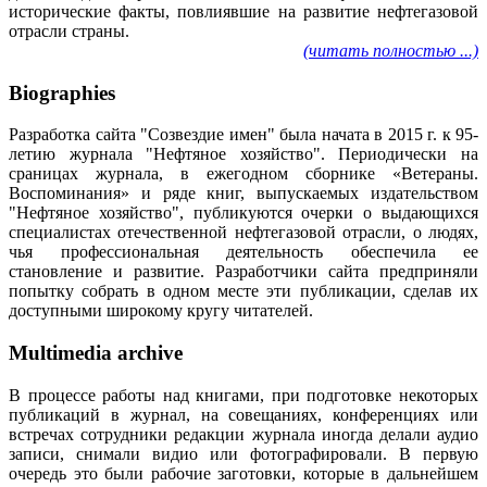
исторические факты, повлиявшие на развитие нефтегазовой
отрасли страны.
(читать полностью ...)
Biographies
Разработка сайта "Созвездие имен" была начата в 2015 г. к 95-
летию журнала "Нефтяное хозяйство". Периодически на
сраницах журнала, в ежегодном сборнике «Ветераны.
Воспоминания» и ряде книг, выпускаемых издательством
"Нефтяное хозяйство", публикуются очерки о выдающихся
специалистах отечественной нефтегазовой отрасли, о людях,
чья профессиональная деятельность обеспечила ее
становление и развитие. Разработчики сайта предприняли
попытку собрать в одном месте эти публикации, сделав их
доступными широкому кругу читателей.
Multimedia archive
В процессе работы над книгами, при подготовке некоторых
публикаций в журнал, на совещаниях, конференциях или
встречах сотрудники редакции журнала иногда делали аудио
записи, снимали видио или фотографировали. В первую
очередь это были рабочие заготовки, которые в дальнейшем