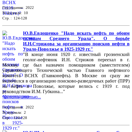
Год издания: 2022
№ журнала: 10
Стр. : 124-128
Ю.В.Евдошенко "Надо искать нефть по обоим
склонам Среднего Урала". О борьбе
И.Н.Стрижова за организацию поисков нефти в
Урало-Поволжье в 1925-1929 гг."
"В конце июня 1920 г. известный грозненский
геолог-нефтяник И.Н. Стрижов переехал в г.
Москву, где был назначен помощником (заместителем)
управляющего Технической частью Главного нефтяного
комитета ВСНХ (Главконефть). В Москве он сразу же
включился в организацию поисково-разведочных работ (ПРР)
на нефть в Поволжье, которые велись с 1919 г. под
руководством И.М. Губкина..."
Читать статью...
Год издания: 2022
№ журнала: 2
Стр. : 124-128