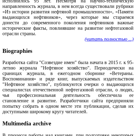
исполнилось 95 лет. Несмотря на научно-техническую
направленность журнала, в нем всегда существовали рубрики
«Из истории развития нефтяной промышленности», «Памяти
выдающихся нефтяников», через которые мы стараемся
донести до современного поколения нефтяников важные
исторические факты, повлиявшие на развитие нефтегазовой
отрасли страны.
(читать полностью ...)
Biographies
Разработка сайта "Созвездие имен" была начата в 2015 г. к 95-
летию журнала "Нефтяное хозяйство". Периодически на
сраницах журнала, в ежегодном сборнике «Ветераны.
Воспоминания» и ряде книг, выпускаемых издательством
"Нефтяное хозяйство", публикуются очерки о выдающихся
специалистах отечественной нефтегазовой отрасли, о людях,
чья профессиональная деятельность обеспечила ее
становление и развитие. Разработчики сайта предприняли
попытку собрать в одном месте эти публикации, сделав их
доступными широкому кругу читателей.
Multimedia archive
В процессе работы над книгами, при подготовке некоторых