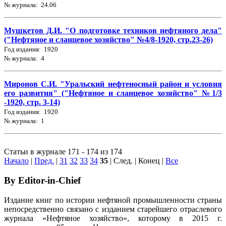
№ журнала: 24.06
Мушкетов Д.И. "О подготовке техников нефтяного дела"
("Нефтяное и сланцевое хозяйство" №4/8-1920, стр.23-26)
Год издания: 1920
№ журнала: 4
Миронов С.И. "Уральский нефтеносный район и условия
его развития" ("Нефтяное и сланцевое хозяйство" №1/3
-1920, стр. 3-14)
Год издания: 1920
№ журнала: 1
Статьи в журнале 171 - 174 из 174
Начало
|
Пред.
|
31
32
33
34
35
| След. | Конец
|
Все
By Editor-in-Chief
Издание книг по истории нефтяной промышленности страны
непосредственно связано с изданием старейшего отраслевого
журнала «Нефтяное хозяйство», которому в 2015 г.