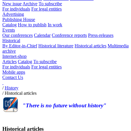
New issue
Archive
To subscribe
For individuals
For legal entities
Advertising
Publishing House
Catalog
How to publish
In work
Events
Our conferences
Calendar
Conference reports
Press-releases
Historical
By Editor-in-Chief
Historical literature
Historical articles
Multimedia
archive
Internet-shop
Articles
Catalog
To subscribe
For individuals
For legal entities
Mobile apps
Contact Us
/
History
/
Historical articles
"There is no future without history"
Historical articles