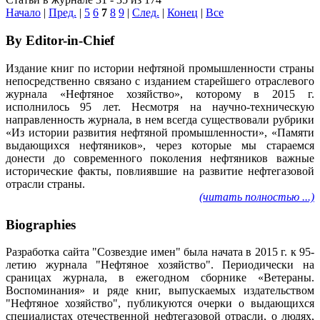
Начало
|
Пред.
|
5
6
7
8
9
|
След.
|
Конец
|
Все
By Editor-in-Chief
Издание книг по истории нефтяной промышленности страны
непосредственно связано с изданием старейшего отраслевого
журнала «Нефтяное хозяйство», которому в 2015 г.
исполнилось 95 лет. Несмотря на научно-техническую
направленность журнала, в нем всегда существовали рубрики
«Из истории развития нефтяной промышленности», «Памяти
выдающихся нефтяников», через которые мы стараемся
донести до современного поколения нефтяников важные
исторические факты, повлиявшие на развитие нефтегазовой
отрасли страны.
(читать полностью ...)
Biographies
Разработка сайта "Созвездие имен" была начата в 2015 г. к 95-
летию журнала "Нефтяное хозяйство". Периодически на
сраницах журнала, в ежегодном сборнике «Ветераны.
Воспоминания» и ряде книг, выпускаемых издательством
"Нефтяное хозяйство", публикуются очерки о выдающихся
специалистах отечественной нефтегазовой отрасли, о людях,