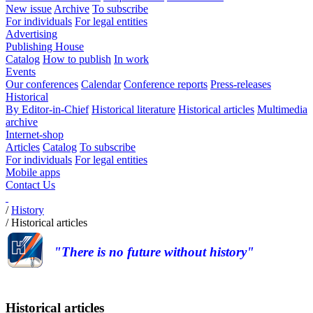
New issue
Archive
To subscribe
For individuals
For legal entities
Advertising
Publishing House
Catalog
How to publish
In work
Events
Our conferences
Calendar
Conference reports
Press-releases
Historical
By Editor-in-Chief
Historical literature
Historical articles
Multimedia
archive
Internet-shop
Articles
Catalog
To subscribe
For individuals
For legal entities
Mobile apps
Contact Us
/
History
/
Historical articles
"There is no future without history"
Historical articles