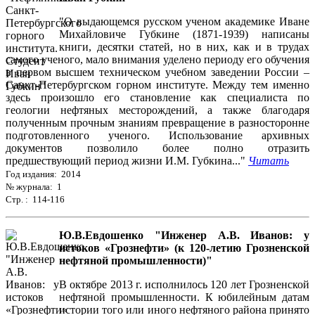
"О выдающемся русском ученом академике Иване
Михайловиче Губкине (1871-1939) написаны
книги, десятки статей, но в них, как и в трудах
самого ученого, мало внимания уделено периоду его обучения
в первом высшем техническом учебном заведении России –
Санкт-Петербургском горном институте. Между тем именно
здесь произошло его становление как специалиста по
геологии нефтяных месторождений, а также благодаря
полученным прочным знаниям превращение в разносторонне
подготовленного ученого. Использование архивных
документов позволило более полно отразить
предшествующий период жизни И.М. Губкина..."
Читать
Год издания: 2014
№ журнала: 1
Стр. : 114-116
Ю.В.Евдошенко "Инженер А.В. Иванов: у
истоков «Грознефти» (к 120-летию Грозненской
нефтяной промышленности)"
В октябре 2013 г. исполнилось 120 лет Грозненской
нефтяной промышленности. К юбилейным датам
истории того или иного нефтяного района принято