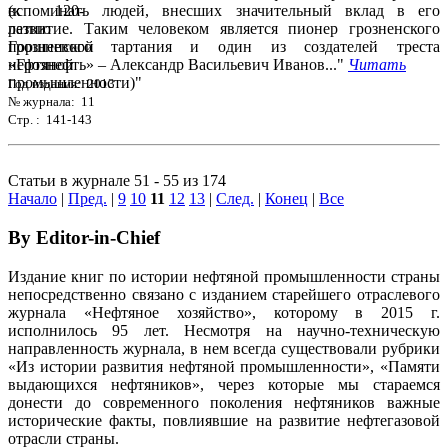
вспоминать людей, внесших значительный вклад в его
развитие. Таким человеком является пионер грозненского
поршневого тартания и один из создателей треста
«Грознефть» – Александр Васильевич Иванов..."
Читать
Год издания: 2013
№ журнала: 11
Стр. : 141-143
Статьи в журнале 51 - 55 из 174
Начало
|
Пред.
|
9
10
11
12
13
|
След.
|
Конец
|
Все
By Editor-in-Chief
Издание книг по истории нефтяной промышленности страны
непосредственно связано с изданием старейшего отраслевого
журнала «Нефтяное хозяйство», которому в 2015 г.
исполнилось 95 лет. Несмотря на научно-техническую
направленность журнала, в нем всегда существовали рубрики
«Из истории развития нефтяной промышленности», «Памяти
выдающихся нефтяников», через которые мы стараемся
донести до современного поколения нефтяников важные
исторические факты, повлиявшие на развитие нефтегазовой
отрасли страны.