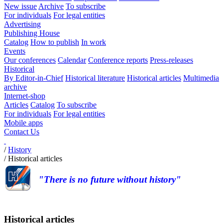
New issue
Archive
To subscribe
For individuals
For legal entities
Advertising
Publishing House
Catalog
How to publish
In work
Events
Our conferences
Calendar
Conference reports
Press-releases
Historical
By Editor-in-Chief
Historical literature
Historical articles
Multimedia
archive
Internet-shop
Articles
Catalog
To subscribe
For individuals
For legal entities
Mobile apps
Contact Us
/
History
/
Historical articles
"There is no future without history"
Historical articles