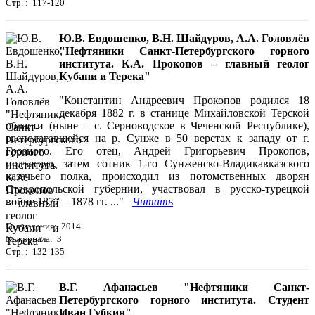
Стр. : 117-120
Ю.В. Евдошенко, В.Н. Шайдуров, А.А. Головлёв
"Нефтяники Санкт-Петербургского горного
института. К.А. Прокопов – главный геолог
Кубани и Терека"
"Константин Андреевич Прокопов родился 18
декабря 1882 г. в станице Михайловской Терской
области (ныне – с. Серноводское в Чеченской Республике),
располагавшейся на р. Сунже в 50 верстах к западу от г.
Грозного. Его отец, Андрей Григорьевич Прокопов,
подъесаул, затем сотник 1-го Сунженско-Владикавказского
казачьего полка, происходил из потомственных дворян
Ставропольской губернии, участвовал в русско-турецкой
войне 1877 – 1878 гг. ..."
Читать
Год издания: 2014
№ журнала: 3
Стр. : 132-135
В.Г. Афанасьев "Нефтяники Санкт-
Петербургского горного института. Студент
Иван Губкин"