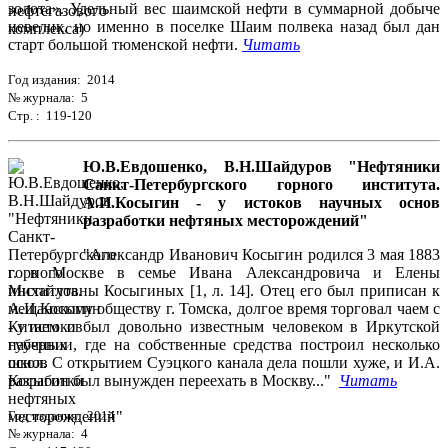
золота». Удельный вес шаимской нефти в суммарной добыче
невелик, но именно в поселке Шаим полвека назад был дан
старт большой тюменской нефти.
Читать
Год издания: 2014
№ журнала: 5
Стр. : 119-120
Ю.В.Евдошенко, В.Н.Шайдуров "Нефтяники
Санкт-Петербургского горного института.
А.И.Косыгин - у истоков научных основ
разработки нефтяных месторождений"
"Александр Иванович Косыгин родился 3 мая 1883
г. в Москве в семье Ивана Александровича и Елены
Михайловны Косыгиных [1, л. 14]. Отец его был приписан к
мещанскому обществу г. Томска, долгое время торговал чаем с
Китаем и был довольно известным человеком в Иркутской
губернии, где на собственные средства построил несколько
школ. С открытием Суэцкого канала дела пошли хуже, и И.А.
Косыгин был вынужден переехать в Москву..."
Читать
Год издания: 2014
№ журнала: 4