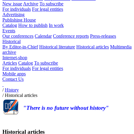
New issue
Archive
To subscribe
For individuals
For legal entities
Advertising
Publishing House
Catalog
How to publish
In work
Events
Our conferences
Calendar
Conference reports
Press-releases
Historical
By Editor-in-Chief
Historical literature
Historical articles
Multimedia
archive
Internet-shop
Articles
Catalog
To subscribe
For individuals
For legal entities
Mobile apps
Contact Us
/
History
/
Historical articles
"There is no future without history"
Historical articles