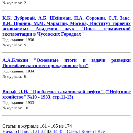
№ журнала: 2
К.К. Дубровай, А.Б. Шейнман, Н.А. Сорокин, С.Л. Закс,
В.И. Пронин, М.М. Чарыгин, Москва, Институт горючих
ископаемых Академии наук "Опыт термической
эксплоатации в Чусовских Городках "
Год издания: 1936
№ журнала: 5
А.А.Блохин "Основные итоги и задачи разведки
Ишимбаевского месторождения нефти"
Год издания: 1934
№ журнала: 6
Вольф Л.И. "Проблемы сахалинской нефти" ("Нефтяное
хозяйство" №10 - 1933, стр.11-13)
Год издания: 1933
№ журнала: 10
Статьи в журнале 161 - 165 из 174
Начало
|
Пред.
|
31
32
33
34
35
|
След.
|
Конец
|
Все