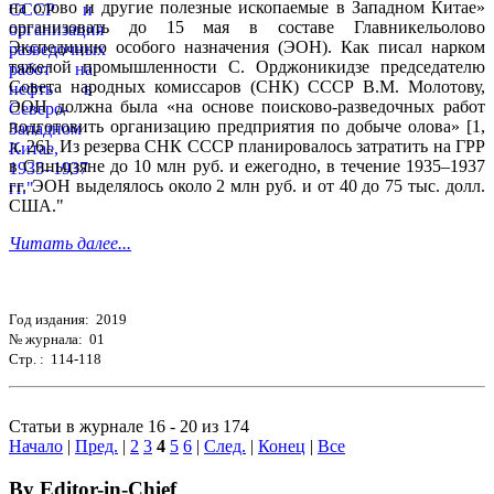
на олово и другие полезные ископаемые в Западном Китае»
организовать до 15 мая в составе Главникельолово
Экспедицию особого назначения (ЭОН). Как писал нарком
тяжелой промышленности С. Орджоникидзе председателю
Совета народных комиссаров (СНК) СССР В.М. Молотову,
ЭОН должна была «на основе поисково-разведочных работ
подготовить организацию предприятия по добыче олова» [1,
л. 26]. Из резерва СНК СССР планировалось затратить на ГРР
в Синьцзяне до 10 млн руб. и ежегодно, в течение 1935–1937
гг. ЭОН выделялось около 2 млн руб. и от 40 до 75 тыс. долл.
США."
Читать далее...
Год издания: 2019
№ журнала: 01
Стр. : 114-118
Статьи в журнале 16 - 20 из 174
Начало
|
Пред.
|
2
3
4
5
6
|
След.
|
Конец
|
Все
By Editor-in-Chief