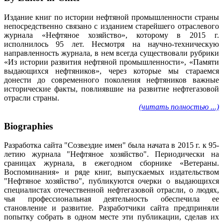
Издание книг по истории нефтяной промышленности страны
непосредственно связано с изданием старейшего отраслевого
журнала «Нефтяное хозяйство», которому в 2015 г.
исполнилось 95 лет. Несмотря на научно-техническую
направленность журнала, в нем всегда существовали рубрики
«Из истории развития нефтяной промышленности», «Памяти
выдающихся нефтяников», через которые мы стараемся
донести до современного поколения нефтяников важные
исторические факты, повлиявшие на развитие нефтегазовой
отрасли страны.
(читать полностью ...)
Biographies
Разработка сайта "Созвездие имен" была начата в 2015 г. к 95-
летию журнала "Нефтяное хозяйство". Периодически на
сраницах журнала, в ежегодном сборнике «Ветераны.
Воспоминания» и ряде книг, выпускаемых издательством
"Нефтяное хозяйство", публикуются очерки о выдающихся
специалистах отечественной нефтегазовой отрасли, о людях,
чья профессиональная деятельность обеспечила ее
становление и развитие. Разработчики сайта предприняли
попытку собрать в одном месте эти публикации, сделав их