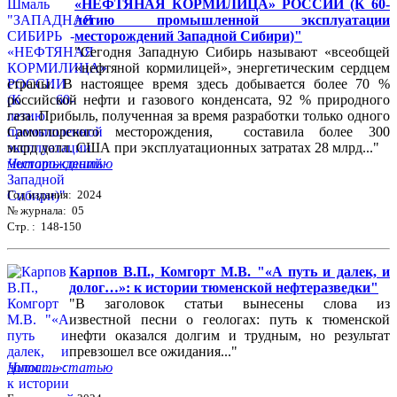
«НЕФТЯНАЯ КОРМИЛИЦА» РОССИИ (К 60-
летию промышленной эксплуатации
месторождений Западной Сибири)"
"Сегодня Западную Сибирь называют «всеобщей
«нефтяной кормилицей», энергетическим сердцем
страны. В настоящее время здесь добывается более 70 %
российской нефти и газового конденсата, 92 % природного
газа. Прибыль, полученная за время разработки только одного
Самотлорского месторождения, составила более 300
млрд долл. США при эксплуатационных затратах 28 млрд..."
Читать статью
Год издания: 2024
№ журнала: 05
Стр. : 148-150
Карпов В.П., Комгорт М.В. "«А путь и далек, и
долог…»: к истории тюменской нефтеразведки"
"В заголовок статьи вынесены слова из
известной песни о геологах: путь к тюменской
нефти оказался долгим и трудным, но результат
превзошел все ожидания..."
Читать статью