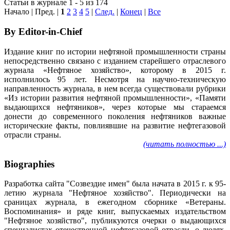
Статьи в журнале 1 - 5 из 174
Начало | Пред. |
1
2
3
4
5
|
След.
|
Конец
|
Все
By Editor-in-Chief
Издание книг по истории нефтяной промышленности страны
непосредственно связано с изданием старейшего отраслевого
журнала «Нефтяное хозяйство», которому в 2015 г.
исполнилось 95 лет. Несмотря на научно-техническую
направленность журнала, в нем всегда существовали рубрики
«Из истории развития нефтяной промышленности», «Памяти
выдающихся нефтяников», через которые мы стараемся
донести до современного поколения нефтяников важные
исторические факты, повлиявшие на развитие нефтегазовой
отрасли страны.
(читать полностью ...)
Biographies
Разработка сайта "Созвездие имен" была начата в 2015 г. к 95-
летию журнала "Нефтяное хозяйство". Периодически на
сраницах журнала, в ежегодном сборнике «Ветераны.
Воспоминания» и ряде книг, выпускаемых издательством
"Нефтяное хозяйство", публикуются очерки о выдающихся
специалистах отечественной нефтегазовой отрасли, о людях,