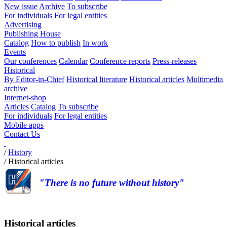
New issue
Archive
To subscribe
For individuals
For legal entities
Advertising
Publishing House
Catalog
How to publish
In work
Events
Our conferences
Calendar
Conference reports
Press-releases
Historical
By Editor-in-Chief
Historical literature
Historical articles
Multimedia
archive
Internet-shop
Articles
Catalog
To subscribe
For individuals
For legal entities
Mobile apps
Contact Us
/
History
/
Historical articles
"There is no future without history"
Historical articles