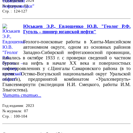
Год издания: 2024
№ журнала: 02
Стр. : 124-127
Юськаев Э.Р., Евдошенко Ю.В. "Геолог Р.Ф.
Гуголь – пионер юганской нефти"
Геолого-поисковые работы в Ханты-Мансийском
автономном округе, одном из основных районов
Западно-Сибирской нефтегазоносной провинции,
начались в октябре 1933 г. с проверки сведений о частном
бурении на нефть в начале ХХ века и поверхностных
нефтепроявлениях у с.Цингалы Самаровского района (в то
время – Остяко-Вогульский национальный округ Уральской
области), предпринятой комбинатом «Уралсеверпуть»
Главсевморпути (экспедиция Н.И. Смецкого, работы И.М.
Злыгостева).
Читать статью...
Год издания: 2023
№ журнала: 07
Стр. : 100-104