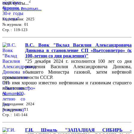
ской бухты..."
Читать статью...
Год издания: 2025
№ журнала: 01
Стр. : 119-123
В.С. Вовк "Вклад Василия Александровича
Динкова в становление СП «Вьетсовпетро» (к
100-летию со дня рождения)"
"25 декабря 2024 г. исполнится 100 лет со дня
рождения Василия Александровича Динкова,
бывшего Министра газовой, затем нефтяной
промышленности СССР.
Это имя хорошо известно нефтяникам и газовикам старшего
поколения..."
Читать...
Год издания: 2024
№ журнала: 11
Стр. : 141-144
Г.И. Шмаль "ЗАПАДНАЯ СИБИРЬ -