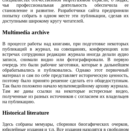
чья профессиональная деятельность обеспечила ее
становление и развитие. Разработчики сайта предприняли
попытку собрать в одном месте эти публикации, сделав их
доступными широкому кругу читателей.
Multimedia archive
В процессе работы над книгами, при подготовке некоторых
публикаций в журнал, на совещаниях, конференциях или
встречах сотрудники редакции журнала иногда делали аудио
записи, снимали видио или фотографировали. В первую
очередь это были рабочие заготовки, которые в дальнейшем
обрабатывались и публковались. Однако этот первичный
материал и сам по себе представляет историческую ценность,
поэтому было принято решение сделать его общедоступным.
Так было положено начало мультимедийному архиву журнала.
Там же даны ссылки на некоторые истересные видео,
полученные из разных источников с согласием их владельцев
на публикацию.
Historical literature
Здесь собраны мемуары, сборники биогафических очерков,
юбилейные издания и т.п. Все издания находятся в свободном