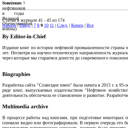
№ журнала: 5
Статьи в журнале 41 - 45 из 174
Начало
|
Пред.
|
7
8
9
10
11
|
След.
|
Конец
|
Все
By Editor-in-Chief
Издание книг по истории нефтяной промышленности страны неп
лет. Несмотря на научно-техническую направленность журна
через которые мы стараемся донести до современного поколен
Biographies
Разработка сайта "Созвездие имен" была начата в 2015 г. к 
ряде книг, выпускаемых издательством "Нефтяное хозяйств
деятельность обеспечила ее становление и развитие. Разработ
Multimedia archive
В процессе работы над книгами, при подготовке некоторых п
снимали видио или фотографировали. В первую очередь это бы
представляет историческую ценность, поэтому было принято