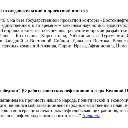
-исследовательский и проектный институ
946 г. на базе государственной проектной конторы «Востокнефт
 единственным в то время комплексным научно-исследователь
«Гипровостокнефть» обеспечивал решение вопросов разработки
лик – Казахстана, Киргизстана, Узбекистана и Туркмении.
в Западной и Восточной Сибири, Дальнего Востока. Вешнеэк
 нефтяных компаний Алжира, Сирии, Ирака, Афганистана, Йемен
победили" (О работе советских нефтяников в годы Великой 
ытанием на прочность нашего народа, политической и экономич
им, вводился мобилизационный народнохозяйственный план, вс
ерю и консервацию некоторых нефтедобывающих районов, значи
печить нефтепродуктами фронт и тыл..."
Читать