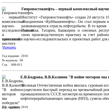
Гипровостокнефть – первый комплексный научно
Институт «Гипровостокнефть» создан 24 августа 1
объединения «Куйбышевнефть». Он стал первым и
развивающуюся отрасль нефтедобычи. В то время 
Поволжья, Татарии, Башкирии и союзных респуб
свою производственную практику за счет районо
выполнения научно-исследовательских и проектных работ для
Читать
Год издания: 2016
№ журнала: 06
Стр. : 008-011
Е.В.Бодрова, В.В.Калинов "В войне моторов мы 
"Великая Отечественная война явилась суровым исп
осуществлен быстрый переход на чрезвычайный реж
промышленность СССР, несмотря на временную пот
нефтеперерабатывающих заводов (НПЗ), сумела обес
Год издания: 2016