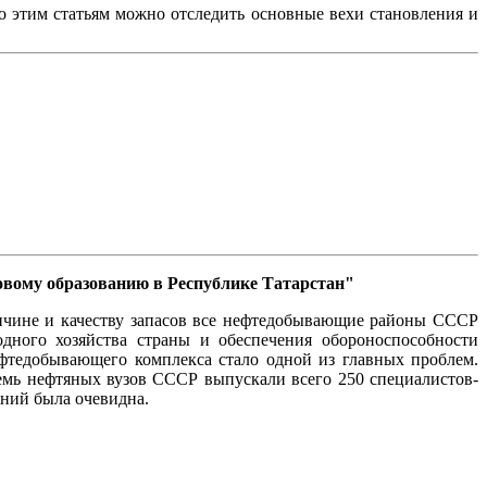
По этим статьям можно отследить основные вехи становления и
азовому образованию в Республике Татарстан"
ичине и качеству запасов все нефтедобывающие районы СССР
дного хозяйства страны и обеспечения обороноспособности
ефтедобывающего комплекса стало одной из главных проблем.
емь нефтяных вузов СССР выпускали всего 250 специалистов-
ений была очевидна.