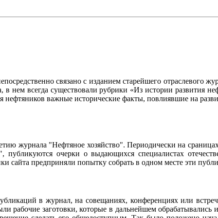
осредственно связано с изданием старейшего отраслевого журн
ла, в нем всегда существовали рубрики «Из истории развития 
ия нефтяников важные исторические факты, повлиявшие на разви
95-летию журнала "Нефтяное хозяйство". Периодически на сраниц
о", публикуются очерки о выдающихся специалистах отечестве
чики сайта предприняли попытку собрать в одном месте эти пуб
убликаций в журнал, на совещаниях, конференциях или встреч
ли рабочие заготовки, которые в дальнейшем обрабатывались и
 решение сделать его общедоступным. Так было положено нач