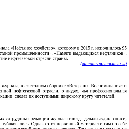
ала «Нефтяное хозяйство», которому в 2015 г. исполнилось 95
нефтяной промышленности», «Памяти выдающихся нефтяников»,
тие нефтегазовой отрасли страны.
(читать полностью ...)
ах журнала, в ежегодном сборнике «Ветераны. Воспоминания» и
нной нефтегазовой отрасли, о людях, чья профессиональная
ликации, сделав их доступными широкому кругу читателей.
ах сотрудники редакции журнала иногда делали аудио записи,
 публковались. Однако этот первичный материал и сам по себе
ало мультимедийному архиву журнала. Там же даны ссылки на