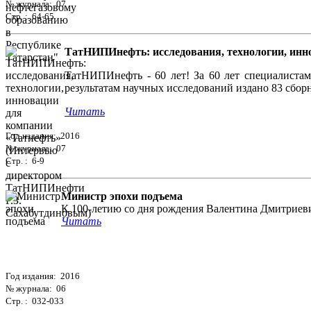
№ журнала: 07
Стр. : 64-65
ТатНИПИнефть: исследования, технологии, инн
ТатНИПИнефть - 60 лет! За 60 лет специалистами
результатам научных исследований издано 83 сбор
Читать
Год издания: 2016
№ журнала: 07
Стр. : 6-9
Министр эпохи подъема
К 100-летию со дня рождения Валентина Дмитриев
Читать
Год издания: 2016
№ журнала: 06
Стр. : 032-033