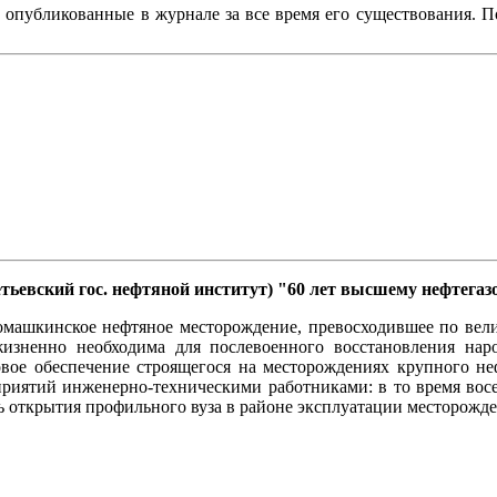
, опубликованные в журнале за все время его существования. 
ьметьевский гос. нефтяной институт) "60 лет высшему нефтег
омашкинское нефтяное месторождение, превосходившее по вел
изненно необходима для послевоенного восстановления наро
овое обеспечение строящегося на месторождениях крупного н
приятий инженерно-техническими работниками: в то время вос
ть открытия профильного вуза в районе эксплуатации месторожд