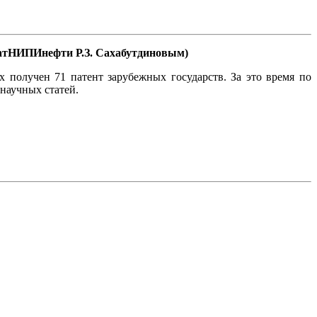
ТатНИПИнефти Р.З. Сахабутдиновым)
х получен 71 патент зарубежных государств. За это время по
научных статей.