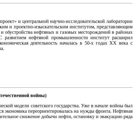
епроект» и центральной научно-исследовательской лаборатории
ским и проектно-изыскательским институтом, представляющим
 и обустройства нефтяных и газовых месторождений в районах
 С развитием нефтяной промышленности институт расширил
ономическая деятельность началась в 50-х годах ХХ века с
а.
Отечественной войны)
еской модели советского государства. Уже в начале войны был
я экономика переориентировалась на нужды фронта. Нефтяная
тельное снижение добычи нефти, остановку и эвакуацию ряда