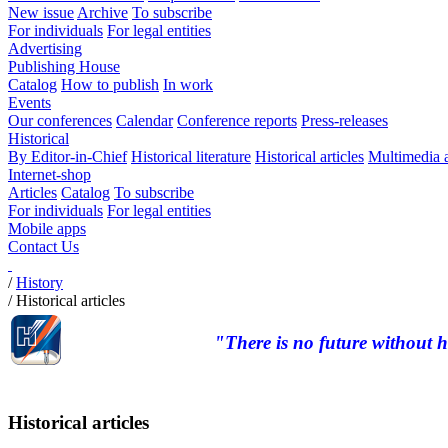
New issue
Archive
To subscribe
For individuals
For legal entities
Advertising
Publishing House
Catalog
How to publish
In work
Events
Our conferences
Calendar
Conference reports
Press-releases
Historical
By Editor-in-Chief
Historical literature
Historical articles
Multimedia 
Internet-shop
Articles
Catalog
To subscribe
For individuals
For legal entities
Mobile apps
Contact Us
/
History
/
Historical articles
"There is no future without h
Historical articles