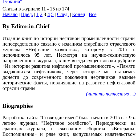
Статьи в журнале 11 - 15 из 174
Начало
|
Пред.
|
1
2
3
4
5
|
След.
|
Конец
|
Все
By Editor-in-Chief
Издание книг по истории нефтяной промышленности страны
непосредственно связано с изданием старейшего отраслевого
журнала «Нефтяное хозяйство», которому в 2015 г.
исполнилось 95 лет. Несмотря на научно-техническую
направленность журнала, в нем всегда существовали рубрики
«Из истории развития нефтяной промышленности», «Памяти
выдающихся нефтяников», через которые мы стараемся
донести до современного поколения нефтяников важные
исторические факты, повлиявшие на развитие нефтегазовой
отрасли страны.
(читать полностью ...)
Biographies
Разработка сайта "Созвездие имен" была начата в 2015 г. к 95-
летию журнала "Нефтяное хозяйство". Периодически на
сраницах журнала, в ежегодном сборнике «Ветераны.
Воспоминания» и ряде книг, выпускаемых издательством