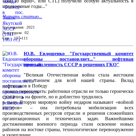
«coal to liquid», или CTL) получили особую актуальность в
предвоенные годы..."
Читать статью...
Год издания: 2021
№ журнала: 02
Стр. : 107-111
Ю.В. Евдошенко "Государственный комитет
обороны постановляет..." нефтяная
промышленность СССР в решениях ГКО"
"Великая Отечественная война стала жестоким
испытанием для всей нашей страны. Вклад
нефтяников в Победу
сложно переоценить: работники отрасли не только героически
сражались на фронте, но и доблестно трудились
в тылу. Вторую мировую войну недаром называют «войной
моторов» – она потребовала мобилизации всех
производственных ресурсов отрасли и решения сложнейших
организационных и технических задач. Важнейшими
достижениями военного периода стали освоение новых
районов на востоке страны, технологическое перевооружение
и укрепление