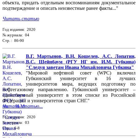
объекта, придать отдельным воспоминаниям документальное
подтверждение и описать неизвестные ранее факты..."
Читать статью
Год издания: 2020
№ журнала: 04
Стр. : 86-90
В.Г. Мартынов, В.Н. Кошелев, А.С. Лопатин,
В.С. Шейнбаум (РГУ НГ им. И.М. Губкина)
"Следуя заветам Ивана Михайловича Губкина"
"Мировой нефтяной совет (WPC) включил
Губкинский университет в 16 лучших
университетов мира, ведущих подготовку по
нефтегазовому направлению. Губкинский университет –
единственный университет в этом списке из Российской
Федерации и университетов стран СНГ."
Читать статью...
Год издания: 2020
№ журнала: 03
Стр. : 6-8