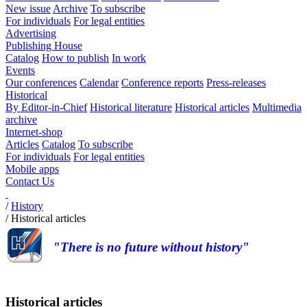
New issue
Archive
To subscribe
For individuals
For legal entities
Advertising
Publishing House
Catalog
How to publish
In work
Events
Our conferences
Calendar
Conference reports
Press-releases
Historical
By Editor-in-Chief
Historical literature
Historical articles
Multimedia
archive
Internet-shop
Articles
Catalog
To subscribe
For individuals
For legal entities
Mobile apps
Contact Us
/
History
/
Historical articles
"There is no future without history"
Historical articles