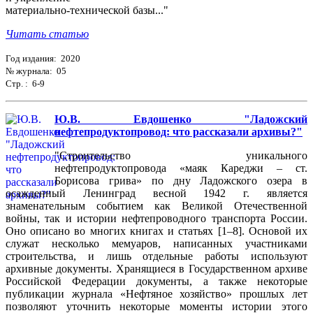
материально-технической базы..."
Читать статью
Год издания: 2020
№ журнала: 05
Стр. : 6-9
Ю.В. Евдошенко "Ладожский
нефтепродуктопровод: что рассказали архивы?"
"Строительство уникального
нефтепродуктопровода «маяк Кареджи – ст.
Борисова грива» по дну Ладожского озера в
осажденный Ленинград весной 1942 г. является
знаменательным событием как Великой Отечественной
войны, так и истории нефтепроводного транспорта России.
Оно описано во многих книгах и статьях [1–8]. Основой их
служат несколько мемуаров, написанных участниками
строительства, и лишь отдельные работы используют
архивные документы. Хранящиеся в Государственном архиве
Российской Федерации документы, а также некоторые
публикации журнала «Нефтяное хозяйство» прошлых лет
позволяют уточнить некоторые моменты истории этого