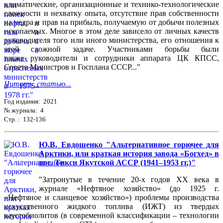
климатические, организационные и технико-технологические
сложности и нехватку опыта, отсутствие прав собственности
на недра и прав на прибыль, получаемую от добычи полезных
ископаемых. Многое в этом деле зависело от личных качеств
руководителя того или иного министерства, его отношения к
этой сложной задаче. Участниками борьбы были
также руководители и сотрудники аппарата ЦК КПСС,
Совета Министров и Госплана СССР..."
Читать статью...
Год издания: 2021
№ журнала: 4
Стр. : 132-136
Ю.В. Евдошенко "Альтернативное горючее для
Арктики, или краткая история завода «Богхед» в
пос. Тикси Якутской АССР (1941–1953 гг.)"
"Затронутые в течение 20-х годов XX века в
журнале «Нефтяное хозяйство» (до 1925 г.
«Нефтяное и сланцевое хозяйство») проблемы производства
искусственного жидкого топлива (ИЖТ) из твердых
каустобиолитов (в современной классификации – технологии