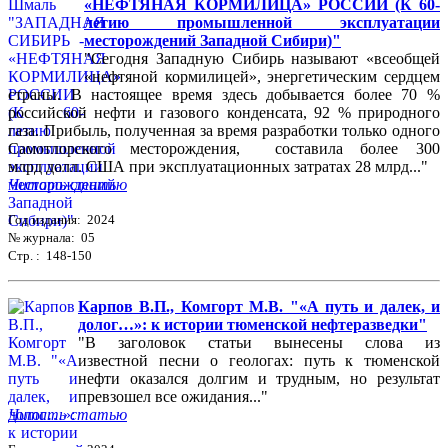
«НЕФТЯНАЯ КОРМИЛИЦА» РОССИИ (К 60-
летию промышленной эксплуатации
месторождений Западной Сибири)"
"Сегодня Западную Сибирь называют «всеобщей
«нефтяной кормилицей», энергетическим сердцем
страны. В настоящее время здесь добывается более 70 %
российской нефти и газового конденсата, 92 % природного
газа. Прибыль, полученная за время разработки только одного
Самотлорского месторождения, составила более 300
млрд долл. США при эксплуатационных затратах 28 млрд..."
Читать статью
Год издания: 2024
№ журнала: 05
Стр. : 148-150
Карпов В.П., Комгорт М.В. "«А путь и далек, и
долог…»: к истории тюменской нефтеразведки"
"В заголовок статьи вынесены слова из
известной песни о геологах: путь к тюменской
нефти оказался долгим и трудным, но результат
превзошел все ожидания..."
Читать статью