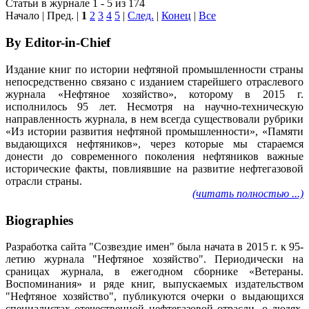
Статьи в журнале 1 - 5 из 174
Начало | Пред. |
1
2
3
4
5
|
След.
|
Конец
|
Все
By Editor-in-Chief
Издание книг по истории нефтяной промышленности страны
непосредственно связано с изданием старейшего отраслевого
журнала «Нефтяное хозяйство», которому в 2015 г.
исполнилось 95 лет. Несмотря на научно-техническую
направленность журнала, в нем всегда существовали рубрики
«Из истории развития нефтяной промышленности», «Памяти
выдающихся нефтяников», через которые мы стараемся
донести до современного поколения нефтяников важные
исторические факты, повлиявшие на развитие нефтегазовой
отрасли страны.
(читать полностью ...)
Biographies
Разработка сайта "Созвездие имен" была начата в 2015 г. к 95-
летию журнала "Нефтяное хозяйство". Периодически на
сраницах журнала, в ежегодном сборнике «Ветераны.
Воспоминания» и ряде книг, выпускаемых издательством
"Нефтяное хозяйство", публикуются очерки о выдающихся
специалистах отечественной нефтегазовой отрасли, о людях,