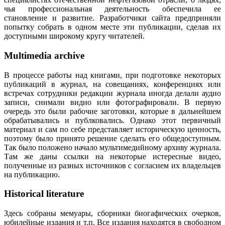
чья профессиональная деятельность обеспечила ее
становление и развитие. Разработчики сайта предприняли
попытку собрать в одном месте эти публикации, сделав их
доступными широкому кругу читателей.
Multimedia archive
В процессе работы над книгами, при подготовке некоторых
публикаций в журнал, на совещаниях, конференциях или
встречах сотрудники редакции журнала иногда делали аудио
записи, снимали видио или фотографировали. В первую
очередь это были рабочие заготовки, которые в дальнейшем
обрабатывались и публковались. Однако этот первичный
материал и сам по себе представляет историческую ценность,
поэтому было принято решение сделать его общедоступным.
Так было положено начало мультимедийному архиву журнала.
Там же даны ссылки на некоторые истересные видео,
полученные из разных источников с согласием их владельцев
на публикацию.
Historical literature
Здесь собраны мемуары, сборники биогафических очерков,
юбилейные издания и т.п. Все издания находятся в свободном