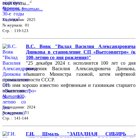
ской бухты..."
Читать статью...
Год издания: 2025
№ журнала: 01
Стр. : 119-123
В.С. Вовк "Вклад Василия Александровича
Динкова в становление СП «Вьетсовпетро» (к
100-летию со дня рождения)"
"25 декабря 2024 г. исполнится 100 лет со дня
рождения Василия Александровича Динкова,
бывшего Министра газовой, затем нефтяной
промышленности СССР.
Это имя хорошо известно нефтяникам и газовикам старшего
поколения..."
Читать...
Год издания: 2024
№ журнала: 11
Стр. : 141-144
Г.И. Шмаль "ЗАПАДНАЯ СИБИРЬ -