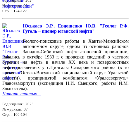
Год издания: 2024
№ журнала: 02
Стр. : 124-127
Юськаев Э.Р., Евдошенко Ю.В. "Геолог Р.Ф.
Гуголь – пионер юганской нефти"
Геолого-поисковые работы в Ханты-Мансийском
автономном округе, одном из основных районов
Западно-Сибирской нефтегазоносной провинции,
начались в октябре 1933 г. с проверки сведений о частном
бурении на нефть в начале ХХ века и поверхностных
нефтепроявлениях у с.Цингалы Самаровского района (в то
время – Остяко-Вогульский национальный округ Уральской
области), предпринятой комбинатом «Уралсеверпуть»
Главсевморпути (экспедиция Н.И. Смецкого, работы И.М.
Злыгостева).
Читать статью...
Год издания: 2023
№ журнала: 07
Стр. : 100-104