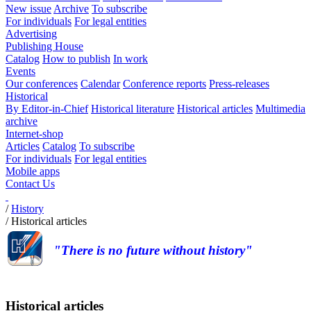
New issue
Archive
To subscribe
For individuals
For legal entities
Advertising
Publishing House
Catalog
How to publish
In work
Events
Our conferences
Calendar
Conference reports
Press-releases
Historical
By Editor-in-Chief
Historical literature
Historical articles
Multimedia
archive
Internet-shop
Articles
Catalog
To subscribe
For individuals
For legal entities
Mobile apps
Contact Us
/
History
/
Historical articles
"There is no future without history"
Historical articles