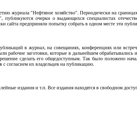
95-летию журнала "Нефтяное хозяйство". Периодически на сраниц
о", публикуются очерки о выдающихся специалистах отечестве
чики сайта предприняли попытку собрать в одном месте эти пуб
убликаций в журнал, на совещаниях, конференциях или встреч
ли рабочие заготовки, которые в дальнейшем обрабатывались и
 решение сделать его общедоступным. Так было положено нач
в с согласием их владельцев на публикацию.
ейные издания и т.п. Все издания находятся в свободном досту