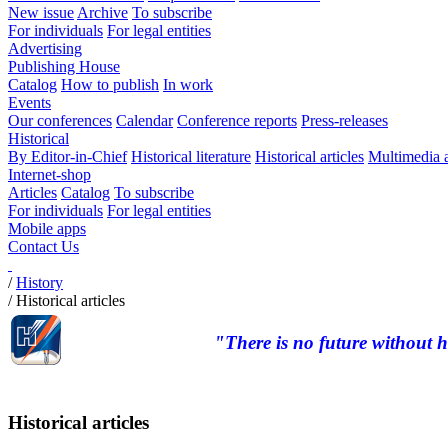
New issue
Archive
To subscribe
For individuals
For legal entities
Advertising
Publishing House
Catalog
How to publish
In work
Events
Our conferences
Calendar
Conference reports
Press-releases
Historical
By Editor-in-Chief
Historical literature
Historical articles
Multimedia 
Internet-shop
Articles
Catalog
To subscribe
For individuals
For legal entities
Mobile apps
Contact Us
/
History
/
Historical articles
"There is no future without h
Historical articles