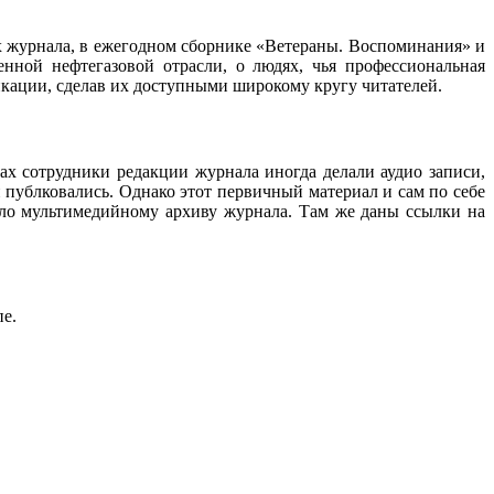
ах журнала, в ежегодном сборнике «Ветераны. Воспоминания» и
нной нефтегазовой отрасли, о людях, чья профессиональная
ликации, сделав их доступными широкому кругу читателей.
ах сотрудники редакции журнала иногда делали аудио записи,
 публковались. Однако этот первичный материал и сам по себе
ало мультимедийному архиву журнала. Там же даны ссылки на
пе.