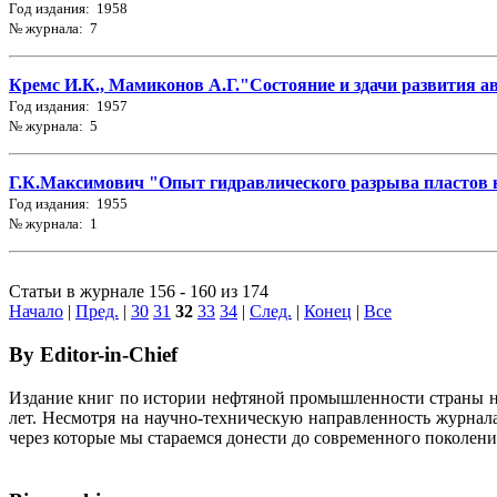
Год издания: 1958
№ журнала: 7
Кремс И.К., Мамиконов А.Г."Состояние и здачи развития ав
Год издания: 1957
№ журнала: 5
Г.К.Максимович "Опыт гидравлического разрыва пластов
Год издания: 1955
№ журнала: 1
Статьи в журнале 156 - 160 из 174
Начало
|
Пред.
|
30
31
32
33
34
|
След.
|
Конец
|
Все
By Editor-in-Chief
Издание книг по истории нефтяной промышленности страны неп
лет. Несмотря на научно-техническую направленность журна
через которые мы стараемся донести до современного поколен