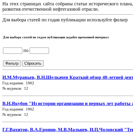
На этих страницах сайта собраны статьи исторического плана
развития отечественной нефтегазовой отрасли.
Для выбора статей по годам публикации используйте фильтр
Для выбора статей по годам публикации задайте временной интервал
по
И.М.Муравьев, В.Н.Щелкачев Краткий обзор 40-летней дея
Год издания: 1962
№ журнала: 12
В.Н.Якубов "Из истории организации и первых лет работы 
Год издания: 1962
№ журнала: 12
Г.Г.Вахитов, В.А.Еронин, М.В.Мальцев, И.П.Чоловский "Т