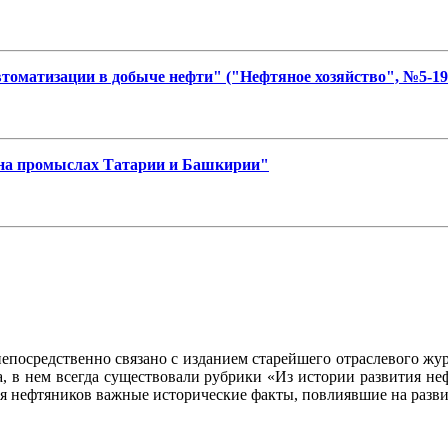
томатизации в добыче нефти" ("Нефтяное хозяйство", №5-195
 на промыслах Татарии и Башкирии"
осредственно связано с изданием старейшего отраслевого журн
ла, в нем всегда существовали рубрики «Из истории развития 
ия нефтяников важные исторические факты, повлиявшие на разви