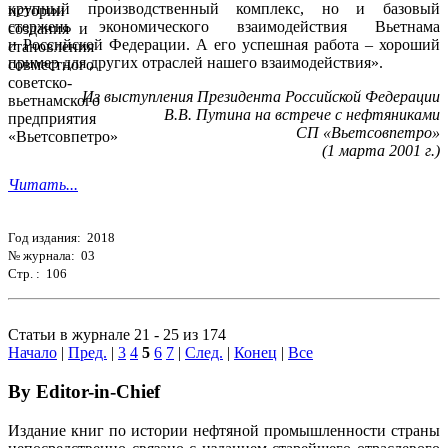
крупный производственный комплекс, но и базовый
стержень экономического взаимодействия Вьетнама
и Российской Федерации. А его успешная работа – хороший
пример для других отраслей нашего взаимодействия».
Из выступления Президента Российской Федерации
В.В. Путина на встрече с нефтяниками
СП «Вьетсовпетро»
(1 марта 2001 г.)
Читать...
Год издания: 2018
№ журнала: 03
Стр. : 106
Статьи в журнале 21 - 25 из 174
Начало
|
Пред.
|
3
4
5
6
7
|
След.
|
Конец
|
Все
By Editor-in-Chief
Издание книг по истории нефтяной промышленности страны