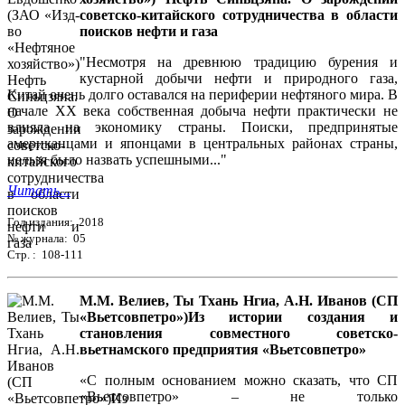
советско-китайского сотрудничества в области
поисков нефти и газа
"Несмотря на древнюю традицию бурения и
кустарной добычи нефти и природного газа,
Китай очень долго оставался на периферии нефтяного мира. В
начале ХХ века собственная добыча нефти практически не
влияла на экономику страны. Поиски, предпринятые
американцами и японцами в центральных районах страны,
нельзя было назвать успешными..."
Читать...
Год издания: 2018
№ журнала: 05
Стр. : 108-111
М.М. Велиев, Ты Тхань Нгиа, А.Н. Иванов (СП
«Вьетсовпетро»)Из истории создания и
становления совместного советско-
вьетнамского предприятия «Вьетсовпетро»
«С полным основанием можно сказать, что СП
«Вьетсовпетро» – не только