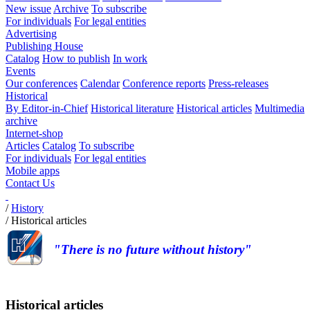
New issue
Archive
To subscribe
For individuals
For legal entities
Advertising
Publishing House
Catalog
How to publish
In work
Events
Our conferences
Calendar
Conference reports
Press-releases
Historical
By Editor-in-Chief
Historical literature
Historical articles
Multimedia
archive
Internet-shop
Articles
Catalog
To subscribe
For individuals
For legal entities
Mobile apps
Contact Us
/
History
/
Historical articles
"There is no future without history"
Historical articles