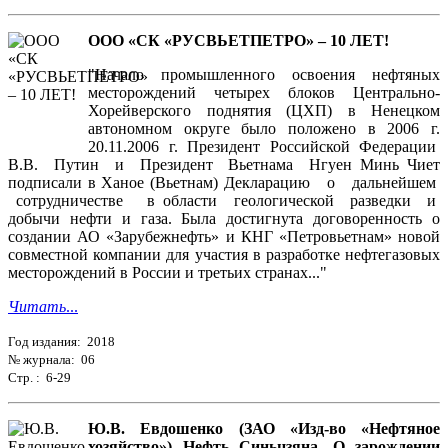
ООО «СК «РУСВЬЕТПЕТРО» – 10 ЛЕТ!
"Начало промышленного освоения нефтяных
месторождений четырех блоков Центрально-
Хорейверского поднятия (ЦХП) в Ненецком
автономном округе было положено в 2006 г.
20.11.2006 г. Президент Российской Федерации
В.В. Путин и Президент Вьетнама Нгуен Минь Чиет
подписали в Ханое (Вьетнам) Декларацию о дальнейшем
сотрудничестве в области геологической разведки и
добычи нефти и газа. Была достигнута договоренность о
создании АО «Зарубежнефть» и КНГ «Петровьетнам» новой
совместной компании для участия в разработке нефтегазовых
месторождений в России и третьих странах..."
Читать
...
Год издания: 2018
№ журнала: 06
Стр. : 6-29
Ю.В. Евдошенко (ЗАО «Изд-во «Нефтяное
хозяйство») Нефть Синьцзяна. О зарождении