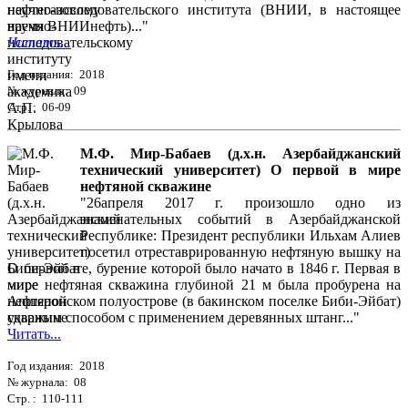
научно-исследовательского института (ВНИИ, в настоящее
время ВНИИнефть)..."
Читать...
Год издания: 2018
№ журнала: 09
Стр. : 06-09
М.Ф. Мир-Бабаев (д.х.н. Азербайджанский
технический университет) О первой в мире
нефтяной скважине
"26апреля 2017 г. произошло одно из
знаменательных событий в Азербайджанской
Республике: Президент республики Ильхам Алиев
посетил отреставрированную нефтяную вышку на
Биби-Эйбате, бурение которой было начато в 1846 г. Первая в
мире нефтяная скважина глубиной 21 м была пробурена на
Апшеронском полуострове (в бакинском поселке Биби-Эйбат)
ударным способом с применением деревянных штанг..."
Читать...
Год издания: 2018
№ журнала: 08
Стр. : 110-111