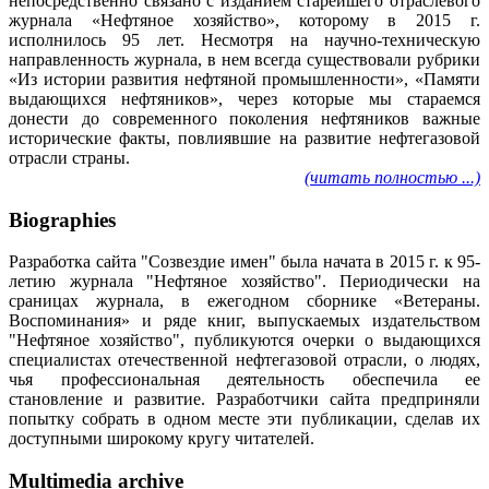
непосредственно связано с изданием старейшего отраслевого
журнала «Нефтяное хозяйство», которому в 2015 г.
исполнилось 95 лет. Несмотря на научно-техническую
направленность журнала, в нем всегда существовали рубрики
«Из истории развития нефтяной промышленности», «Памяти
выдающихся нефтяников», через которые мы стараемся
донести до современного поколения нефтяников важные
исторические факты, повлиявшие на развитие нефтегазовой
отрасли страны.
(читать полностью ...)
Biographies
Разработка сайта "Созвездие имен" была начата в 2015 г. к 95-
летию журнала "Нефтяное хозяйство". Периодически на
сраницах журнала, в ежегодном сборнике «Ветераны.
Воспоминания» и ряде книг, выпускаемых издательством
"Нефтяное хозяйство", публикуются очерки о выдающихся
специалистах отечественной нефтегазовой отрасли, о людях,
чья профессиональная деятельность обеспечила ее
становление и развитие. Разработчики сайта предприняли
попытку собрать в одном месте эти публикации, сделав их
доступными широкому кругу читателей.
Multimedia archive