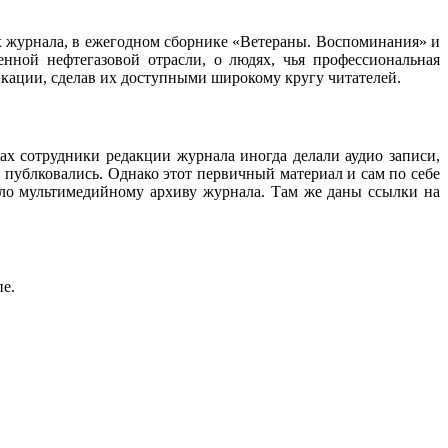
ах журнала, в ежегодном сборнике «Ветераны. Воспоминания» и
нной нефтегазовой отрасли, о людях, чья профессиональная
ликации, сделав их доступными широкому кругу читателей.
ах сотрудники редакции журнала иногда делали аудио записи,
 публковались. Однако этот первичный материал и сам по себе
ало мультимедийному архиву журнала. Там же даны ссылки на
пе.