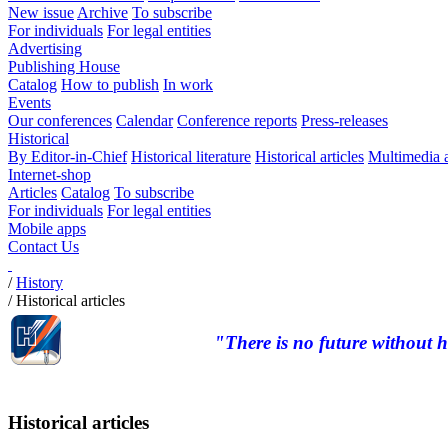
New issue
Archive
To subscribe
For individuals
For legal entities
Advertising
Publishing House
Catalog
How to publish
In work
Events
Our conferences
Calendar
Conference reports
Press-releases
Historical
By Editor-in-Chief
Historical literature
Historical articles
Multimedia 
Internet-shop
Articles
Catalog
To subscribe
For individuals
For legal entities
Mobile apps
Contact Us
/
History
/
Historical articles
"There is no future without h
Historical articles