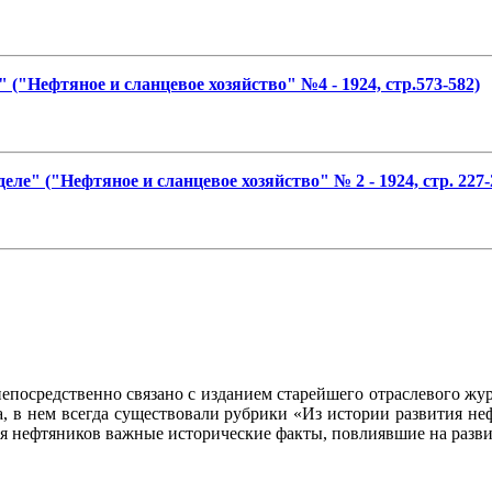
("Нефтяное и сланцевое хозяйство" №4 - 1924, стр.573-582)
ле" ("Нефтяное и сланцевое хозяйство" № 2 - 1924, стр. 227-
осредственно связано с изданием старейшего отраслевого журн
ла, в нем всегда существовали рубрики «Из истории развития 
ия нефтяников важные исторические факты, повлиявшие на разви