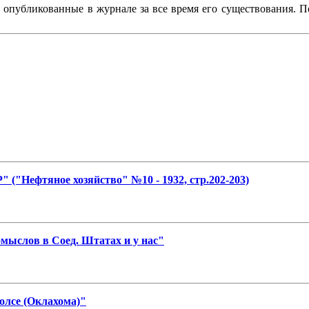
, опубликованные в журнале за все время его существования. 
 ("Нефтяное хозяйство" №10 - 1932, стр.202-203)
мыслов в Соед. Штатах и у нас"
олсе (Оклахома)"