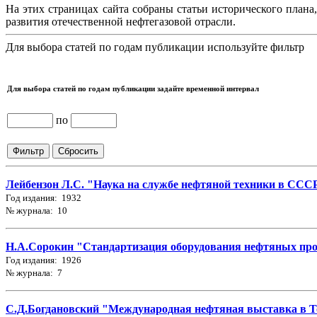
На этих страницах сайта собраны статьи исторического плана
развития отечественной нефтегазовой отрасли.
Для выбора статей по годам публикации используйте фильтр
Для выбора статей по годам публикации задайте временной интервал
по
Лейбензон Л.С. "Наука на службе нефтяной техники в СССР"
Год издания: 1932
№ журнала: 10
Н.А.Сорокин "Стандартизация оборудования нефтяных про
Год издания: 1926
№ журнала: 7
С.Д.Богдановский "Международная нефтяная выставка в Т