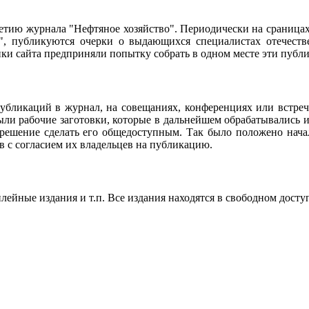
95-летию журнала "Нефтяное хозяйство". Периодически на сраниц
о", публикуются очерки о выдающихся специалистах отечестве
чики сайта предприняли попытку собрать в одном месте эти пуб
убликаций в журнал, на совещаниях, конференциях или встреч
ли рабочие заготовки, которые в дальнейшем обрабатывались и
 решение сделать его общедоступным. Так было положено нач
в с согласием их владельцев на публикацию.
ейные издания и т.п. Все издания находятся в свободном досту