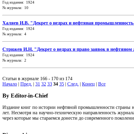
Год издания: 1924
№ журнала: 10
Халяев И.В. "Декрет о недрах и нефтяная промышленность" 
Год издания: 1924
№ журнала: 4
Стрижев И.Н. "Декрет о недрах и право заявок в нефтяном де
Год издания: 1924
№ журнала: 2
Статьи в журнале 166 - 170 из 174
Начало
|
Пред.
|
31
32
33
34
35
|
След.
|
Конец
|
Все
By Editor-in-Chief
Издание книг по истории нефтяной промышленности страны неп
лет. Несмотря на научно-техническую направленность журна
через которые мы стараемся донести до современного поколен