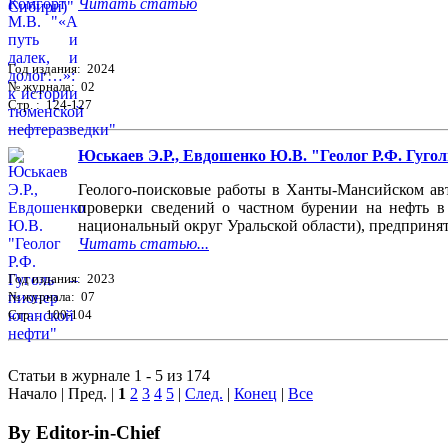
Читать статью
Год издания: 2024
№ журнала: 02
Стр. : 124-127
Юськаев Э.Р., Евдошенко Ю.В. "Геолог Р.Ф. Гугол
Геолого-поисковые работы в Ханты-Мансийском авт
проверки сведений о частном бурении на нефть в
национальный округ Уральской области), предприня
Читать статью...
Год издания: 2023
№ журнала: 07
Стр. : 100-104
Статьи в журнале 1 - 5 из 174
Начало | Пред. |
1
2
3
4
5
|
След.
|
Конец
|
Все
By Editor-in-Chief