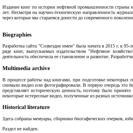
Издание книг по истории нефтяной промышленности страны неп
лет. Несмотря на научно-техническую направленность журна
через которые мы стараемся донести до современного поколен
Biographies
Разработка сайта "Созвездие имен" была начата в 2015 г. к 
ряде книг, выпускаемых издательством "Нефтяное хозяйств
деятельность обеспечила ее становление и развитие. Разработ
Multimedia archive
В процессе работы над книгами, при подготовке некоторых п
снимали видио или фотографировали. В первую очередь это бы
представляет историческую ценность, поэтому было принято
некоторые истересные видео, полученные из разных источнико
Historical literature
Здесь собраны мемуары, сборники биогафических очерков, юбил
Раздел не найден.