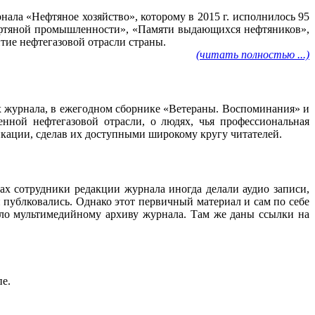
ала «Нефтяное хозяйство», которому в 2015 г. исполнилось 95
нефтяной промышленности», «Памяти выдающихся нефтяников»,
тие нефтегазовой отрасли страны.
(читать полностью ...)
ах журнала, в ежегодном сборнике «Ветераны. Воспоминания» и
нной нефтегазовой отрасли, о людях, чья профессиональная
ликации, сделав их доступными широкому кругу читателей.
ах сотрудники редакции журнала иногда делали аудио записи,
 публковались. Однако этот первичный материал и сам по себе
ало мультимедийному архиву журнала. Там же даны ссылки на
пе.