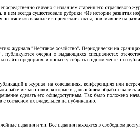
осредственно связано с изданием старейшего отраслевого журн
ла, в нем всегда существовали рубрики «Из истории развития 
ия нефтяников важные исторические факты, повлиявшие на разви
95-летию журнала "Нефтяное хозяйство". Периодически на сраниц
о", публикуются очерки о выдающихся специалистах отечестве
чики сайта предприняли попытку собрать в одном месте эти пуб
убликаций в журнал, на совещаниях, конференциях или встреч
ли рабочие заготовки, которые в дальнейшем обрабатывались и
 решение сделать его общедоступным. Так было положено нач
в с согласием их владельцев на публикацию.
ейные издания и т.п. Все издания находятся в свободном досту