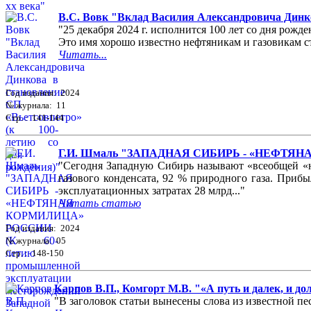
В.С. Вовк "Вклад Василия Александровича Динко
"25 декабря 2024 г. исполнится 100 лет со дня ро
Это имя хорошо известно нефтяникам и газовикам ст
Читать...
Год издания: 2024
№ журнала: 11
Стр. : 141-144
Г.И. Шмаль "ЗАПАДНАЯ СИБИРЬ - «НЕФТЯНАЯ 
"Сегодня Западную Сибирь называют «всеобщей «не
газового конденсата, 92 % природного газа. Приб
эксплуатационных затратах 28 млрд..."
Читать статью
Год издания: 2024
№ журнала: 05
Стр. : 148-150
Карпов В.П., Комгорт М.В. "«А путь и далек, и д
"В заголовок статьи вынесены слова из известной пес