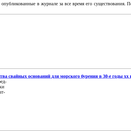
, опубликованные в журнале за все время его существования. 
ва свайных оснований для морского бурения в 30-е годы хх 
ед-
дки
ат-