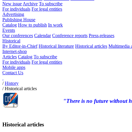
New issue
Archive
To subscribe
For individuals
For legal entities
Advertising
Publishing House
Catalog
How to publish
In work
Events
Our conferences
Calendar
Conference reports
Press-releases
Historical
By Editor-in-Chief
Historical literature
Historical articles
Multimedia 
Internet-shop
Articles
Catalog
To subscribe
For individuals
For legal entities
Mobile apps
Contact Us
/
History
/
Historical articles
"There is no future without h
Historical articles