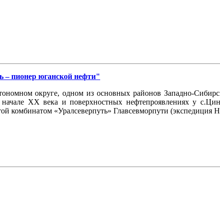
ь – пионер юганской нефти"
ономном округе, одном из основных районов Западно-Сибирско
 начале ХХ века и поверхностных нефтепроявлениях у с.Цин
той комбинатом «Уралсеверпуть» Главсевморпути (экспедиция Н.