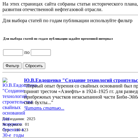
На этих страницах сайта собраны статьи исторического плана
развития отечественной нефтегазовой отрасли.
Для выбора статей по годам публикации используйте фильтр
Для выбора статей по годам публикации задайте временной интервал
по
Ю.В.Евдошенко "Создание технологий строительст
"Первый опыт бурения со свайных оснований был пр
принят трестом «Азнефть» в 1924–1925 гг. для разве
прибрежных участков незасыпанной части Биби-Эйб
ской бухты..."
Читать статью...
Год издания: 2025
№ журнала: 01
Стр. : 119-123