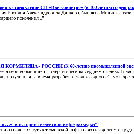
ва в становление СП «Вьетсовпетро» (к 100-летию со дня р
ждения Василия Александровича Динкова, бывшего Министра газ
аршего поколения..."
КОРМИЛИЦА» РОССИИ (К 60-летию промышленной эксплу
фтяной кормилицей», энергетическим сердцем страны. В насто
ыль, полученная за время разработки только одного Самотлорс
олог…»: к истории тюменской нефтеразведки"
ни о геологах: путь к тюменской нефти оказался долгим и трудн