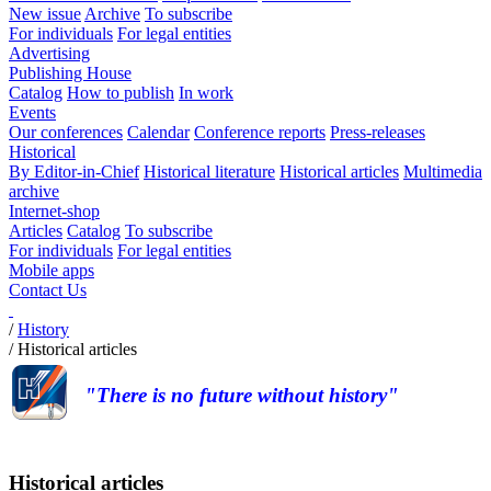
New issue
Archive
To subscribe
For individuals
For legal entities
Advertising
Publishing House
Catalog
How to publish
In work
Events
Our conferences
Calendar
Conference reports
Press-releases
Historical
By Editor-in-Chief
Historical literature
Historical articles
Multimedia
archive
Internet-shop
Articles
Catalog
To subscribe
For individuals
For legal entities
Mobile apps
Contact Us
/
History
/
Historical articles
"There is no future without history"
Historical articles