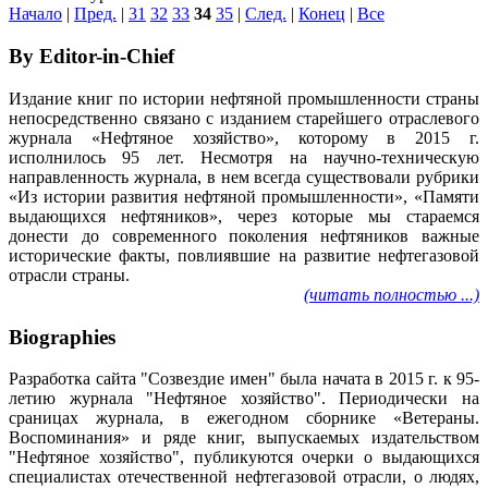
Начало
|
Пред.
|
31
32
33
34
35
|
След.
|
Конец
|
Все
By Editor-in-Chief
Издание книг по истории нефтяной промышленности страны
непосредственно связано с изданием старейшего отраслевого
журнала «Нефтяное хозяйство», которому в 2015 г.
исполнилось 95 лет. Несмотря на научно-техническую
направленность журнала, в нем всегда существовали рубрики
«Из истории развития нефтяной промышленности», «Памяти
выдающихся нефтяников», через которые мы стараемся
донести до современного поколения нефтяников важные
исторические факты, повлиявшие на развитие нефтегазовой
отрасли страны.
(читать полностью ...)
Biographies
Разработка сайта "Созвездие имен" была начата в 2015 г. к 95-
летию журнала "Нефтяное хозяйство". Периодически на
сраницах журнала, в ежегодном сборнике «Ветераны.
Воспоминания» и ряде книг, выпускаемых издательством
"Нефтяное хозяйство", публикуются очерки о выдающихся
специалистах отечественной нефтегазовой отрасли, о людях,