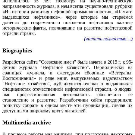
исполнилось 95 лет. Несмотря на научно-техническую
направленность журнала, в нем всегда существовали рубрики
«Из истории развития нефтяной промышленности», «Памяти
выдающихся нефтяников», через которые мы стараемся
донести до современного поколения нефтяников важные
исторические факты, повлиявшие на развитие нефтегазовой
отрасли страны.
(читать полностью ...)
Biographies
Разработка сайта "Созвездие имен" была начата в 2015 г. к 95-
летию журнала "Нефтяное хозяйство". Периодически на
сраницах журнала, в ежегодном сборнике «Ветераны.
Воспоминания» и ряде книг, выпускаемых издательством
"Нефтяное хозяйство", публикуются очерки о выдающихся
специалистах отечественной нефтегазовой отрасли, о людях,
чья профессиональная деятельность обеспечила ее
становление и развитие. Разработчики сайта предприняли
попытку собрать в одном месте эти публикации, сделав их
доступными широкому кругу читателей.
Multimedia archive
В процессе работы над книгами, при подготовке некоторых