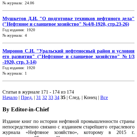
№ журнала: 24.06
Мушкетов Д.И. "О подготовке техников нефтяного дела"
("Нефтяное и сланцевое хозяйство" №4/8-1920, стр.23-26)
Год издания: 1920
№ журнала: 4
Миронов С.И. "Уральский нефтеносный район и условия
его развития" ("Нефтяное и сланцевое хозяйство" №1/3
-1920, стр. 3-14)
Год издания: 1920
№ журнала: 1
Статьи в журнале 171 - 174 из 174
Начало
|
Пред.
|
31
32
33
34
35
| След. | Конец
|
Все
By Editor-in-Chief
Издание книг по истории нефтяной промышленности страны
непосредственно связано с изданием старейшего отраслевого
журнала «Нефтяное хозяйство», которому в 2015 г.