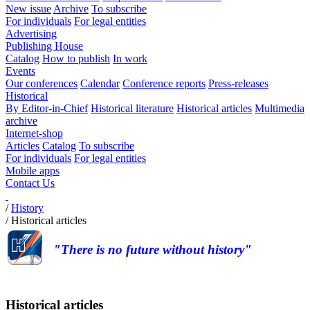
New issue
Archive
To subscribe
For individuals
For legal entities
Advertising
Publishing House
Catalog
How to publish
In work
Events
Our conferences
Calendar
Conference reports
Press-releases
Historical
By Editor-in-Chief
Historical literature
Historical articles
Multimedia
archive
Internet-shop
Articles
Catalog
To subscribe
For individuals
For legal entities
Mobile apps
Contact Us
/
History
/
Historical articles
"There is no future without history"
Historical articles