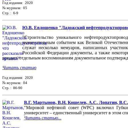
Год издания: 2020
№ журнала: 05
Стр. : 6-9
Ю.В. Евдошенко "Ладожский нефтепродуктопрово
"Строительство уникального нефтепродуктопрово
знаменательным событием как Великой Отечественн
служат несколько мемуаров, написанных участни
Российской Федерации документы, а также некотор
придать отдельным воспоминаниям документальное подтвержден
Читать статью
Год издания: 2020
№ журнала: 04
Стр. : 86-90
В.Г. Мартынов, В.Н. Кошелев, А.С. Лопатин, В.
"Мировой нефтяной совет (WPC) включил Губкин
университет – единственный университет в этом сп
Читать статью...