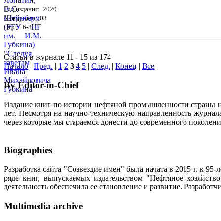
Год издания: 2020
№ журнала: 03
Стр. : 6-8
Статьи в журнале 11 - 15 из 174
Начало
|
Пред.
|
1
2
3
4
5
|
След.
|
Конец
|
Все
By Editor-in-Chief
Издание книг по истории нефтяной промышленности страны неп
лет. Несмотря на научно-техническую направленность журна
через которые мы стараемся донести до современного поколен
Biographies
Разработка сайта "Созвездие имен" была начата в 2015 г. к 
ряде книг, выпускаемых издательством "Нефтяное хозяйств
деятельность обеспечила ее становление и развитие. Разработ
Multimedia archive