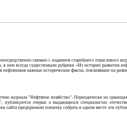
осредственно связано с изданием старейшего отраслевого журн
ла, в нем всегда существовали рубрики «Из истории развития 
ия нефтяников важные исторические факты, повлиявшие на разви
95-летию журнала "Нефтяное хозяйство". Периодически на сраниц
о", публикуются очерки о выдающихся специалистах отечестве
чики сайта предприняли попытку собрать в одном месте эти пуб