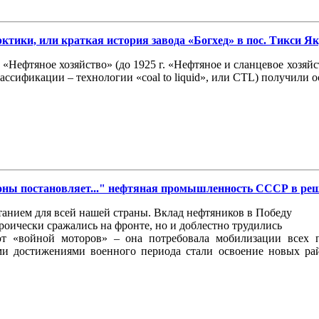
ики, или краткая история завода «Богхед» в пос. Тикси Як
 «Нефтяное хозяйство» (до 1925 г. «Нефтяное и сланцевое хозя
ссификации – технологии «coal to liquid», или CTL) получили о
оны постановляет..." нефтяная промышленность СССР в р
танием для всей нашей страны. Вклад нефтяников в Победу
роически сражались на фронте, но и доблестно трудились
т «войной моторов» – она потребовала мобилизации всех 
и достижениями военного периода стали освоение новых рай