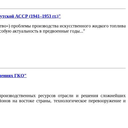
утской АССР (1941–1953 гг.)"
йство») проблемы производства искусственного жидкого топлива
собую актуальность в предвоенные годы..."
ешениях ГКО"
производственных ресурсов отрасли и решения сложнейших
онов на востоке страны, технологическое перевооружение и