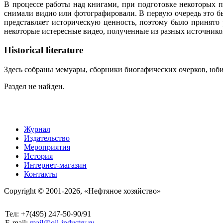
В процессе работы над книгами, при подготовке некоторых п
снимали видио или фотографировали. В первую очередь это бы
представляет историческую ценность, поэтому было принято
некоторые истересные видео, полученные из разных источнико
Historical literature
Здесь собраны мемуары, сборники биогафических очерков, юбил
Раздел не найден.
Журнал
Издательство
Мероприятия
История
Интернет-магазин
Контакты
Copyright © 2001-2026, «Нефтяное хозяйство»
Тел: +7(495) 247-50-90/91
E-mail:
mail@oil-industry.ru