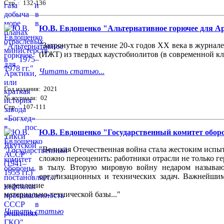
Стр. : 132-136
Ю.В. Евдошенко "Альтернативное горючее для Аркт
"Затронутые в течение 20-х годов XX века в журнале
(ИЖТ) из твердых каустобиолитов (в современной кла
Читать статью...
Год издания: 2021
№ журнала: 02
Стр. : 107-111
Ю.В. Евдошенко "Государственный комитет обор
"Великая Отечественная война стала жестоким испы
сложно переоценить: работники отрасли не только ге
в тылу. Вторую мировую войну недаром называю
организационных и технических задач. Важнейшим
укрепление
материально-технической базы..."
Читать статью