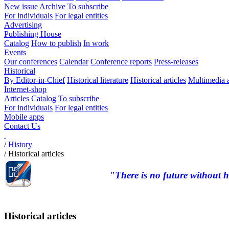
New issue
Archive
To subscribe
For individuals
For legal entities
Advertising
Publishing House
Catalog
How to publish
In work
Events
Our conferences
Calendar
Conference reports
Press-releases
Historical
By Editor-in-Chief
Historical literature
Historical articles
Multimedia 
Internet-shop
Articles
Catalog
To subscribe
For individuals
For legal entities
Mobile apps
Contact Us
/
History
/
Historical articles
"There is no future without h
Historical articles