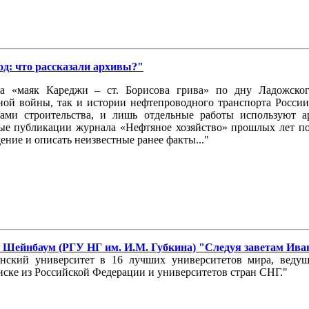
д: что рассказали архивы?"
да «маяк Кареджи – ст. Борисова грива» по дну Ладожског
ой войны, так и истории нефтепроводного транспорта России.
ками строительства, и лишь отдельные работы используют 
ые публикации журнала «Нефтяное хозяйство» прошлых лет по
ие и описать неизвестные ранее факты..."
С. Шейнбаум (РГУ НГ им. И.М. Губкина) "Следуя заветам Ив
ский университет в 16 лучших университетов мира, ведущ
иске из Российской Федерации и университетов стран СНГ."