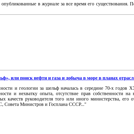
, опубликованные в журнале за все время его существования. 
льф», или поиск нефти и газа и добыча в море в планах отрас
ности и геологии за шельф началась в середине 70-х годов X
ности и нехватку опыта, отсутствие прав собственности на
ых качеств руководителя того или иного министерства, его 
, Совета Министров и Госплана СССР..."