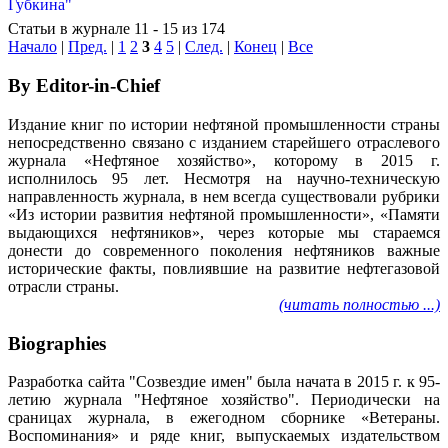
Статьи в журнале 11 - 15 из 174
Начало
|
Пред.
|
1
2
3
4
5
|
След.
|
Конец
|
Все
By Editor-in-Chief
Издание книг по истории нефтяной промышленности страны
непосредственно связано с изданием старейшего отраслевого
журнала «Нефтяное хозяйство», которому в 2015 г.
исполнилось 95 лет. Несмотря на научно-техническую
направленность журнала, в нем всегда существовали рубрики
«Из истории развития нефтяной промышленности», «Памяти
выдающихся нефтяников», через которые мы стараемся
донести до современного поколения нефтяников важные
исторические факты, повлиявшие на развитие нефтегазовой
отрасли страны.
(читать полностью ...)
Biographies
Разработка сайта "Созвездие имен" была начата в 2015 г. к 95-
летию журнала "Нефтяное хозяйство". Периодически на
сраницах журнала, в ежегодном сборнике «Ветераны.
Воспоминания» и ряде книг, выпускаемых издательством