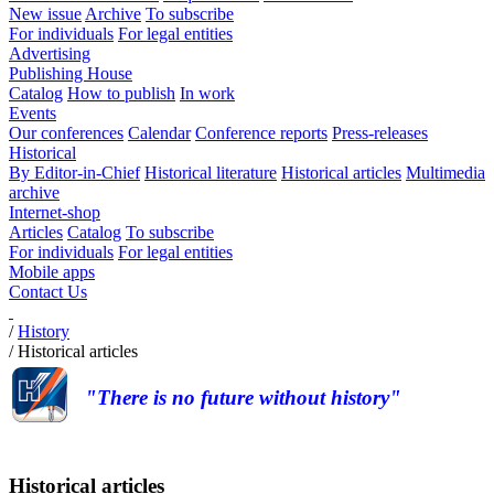
New issue
Archive
To subscribe
For individuals
For legal entities
Advertising
Publishing House
Catalog
How to publish
In work
Events
Our conferences
Calendar
Conference reports
Press-releases
Historical
By Editor-in-Chief
Historical literature
Historical articles
Multimedia
archive
Internet-shop
Articles
Catalog
To subscribe
For individuals
For legal entities
Mobile apps
Contact Us
/
History
/
Historical articles
"There is no future without history"
Historical articles