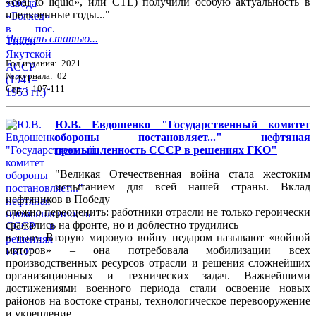
«coal to liquid», или CTL) получили особую актуальность в
предвоенные годы..."
Читать статью...
Год издания: 2021
№ журнала: 02
Стр. : 107-111
Ю.В. Евдошенко "Государственный комитет
обороны постановляет..." нефтяная
промышленность СССР в решениях ГКО"
"Великая Отечественная война стала жестоким
испытанием для всей нашей страны. Вклад
нефтяников в Победу
сложно переоценить: работники отрасли не только героически
сражались на фронте, но и доблестно трудились
в тылу. Вторую мировую войну недаром называют «войной
моторов» – она потребовала мобилизации всех
производственных ресурсов отрасли и решения сложнейших
организационных и технических задач. Важнейшими
достижениями военного периода стали освоение новых
районов на востоке страны, технологическое перевооружение
и укрепление