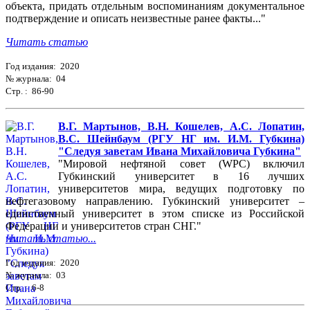
объекта, придать отдельным воспоминаниям документальное
подтверждение и описать неизвестные ранее факты..."
Читать статью
Год издания: 2020
№ журнала: 04
Стр. : 86-90
В.Г. Мартынов, В.Н. Кошелев, А.С. Лопатин,
В.С. Шейнбаум (РГУ НГ им. И.М. Губкина)
"Следуя заветам Ивана Михайловича Губкина"
"Мировой нефтяной совет (WPC) включил
Губкинский университет в 16 лучших
университетов мира, ведущих подготовку по
нефтегазовому направлению. Губкинский университет –
единственный университет в этом списке из Российской
Федерации и университетов стран СНГ."
Читать статью...
Год издания: 2020
№ журнала: 03
Стр. : 6-8