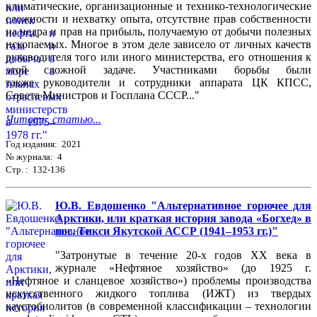
климатические, организационные и технико-технологические
сложности и нехватку опыта, отсутствие прав собственности
на недра и прав на прибыль, получаемую от добычи полезных
ископаемых. Многое в этом деле зависело от личных качеств
руководителя того или иного министерства, его отношения к
этой сложной задаче. Участниками борьбы были
также руководители и сотрудники аппарата ЦК КПСС,
Совета Министров и Госплана СССР..."
Читать статью...
Год издания: 2021
№ журнала: 4
Стр. : 132-136
Ю.В. Евдошенко "Альтернативное горючее для
Арктики, или краткая история завода «Богхед» в
пос. Тикси Якутской АССР (1941–1953 гг.)"
"Затронутые в течение 20-х годов XX века в
журнале «Нефтяное хозяйство» (до 1925 г.
«Нефтяное и сланцевое хозяйство») проблемы производства
искусственного жидкого топлива (ИЖТ) из твердых
каустобиолитов (в современной классификации – технологии