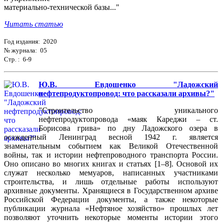
материально-технической базы..."
Читать статью
Год издания: 2020
№ журнала: 05
Стр. : 6-9
Ю.В. Евдошенко "Ладожский
нефтепродуктопровод: что рассказали архивы?"
"Строительство уникального
нефтепродуктопровода «маяк Кареджи – ст.
Борисова грива» по дну Ладожского озера в
осажденный Ленинград весной 1942 г. является
знаменательным событием как Великой Отечественной
войны, так и истории нефтепроводного транспорта России.
Оно описано во многих книгах и статьях [1–8]. Основой их
служат несколько мемуаров, написанных участниками
строительства, и лишь отдельные работы используют
архивные документы. Хранящиеся в Государственном архиве
Российской Федерации документы, а также некоторые
публикации журнала «Нефтяное хозяйство» прошлых лет
позволяют уточнить некоторые моменты истории этого