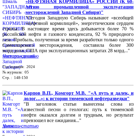
«НЕФТЯНАЯ КОРМИЛИЦА» РОССИИ (К 60-
летию промышленной эксплуатации
месторождений Западной Сибири)"
"Сегодня Западную Сибирь называют «всеобщей
«нефтяной кормилицей», энергетическим сердцем
страны. В настоящее время здесь добывается более 70 %
российской нефти и газового конденсата, 92 % природного
газа. Прибыль, полученная за время разработки только одного
Самотлорского месторождения, составила более 300
млрд долл. США при эксплуатационных затратах 28 млрд..."
Читать статью
Год издания: 2024
№ журнала: 05
Стр. : 148-150
Карпов В.П., Комгорт М.В. "«А путь и далек, и
долог…»: к истории тюменской нефтеразведки"
"В заголовок статьи вынесены слова из
известной песни о геологах: путь к тюменской
нефти оказался долгим и трудным, но результат
превзошел все ожидания..."
Читать статью