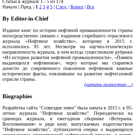
Статьи в журнале 1 - 5 из 174
Начало | Пред. |
1
2
3
4
5
|
След.
|
Конец
|
Все
By Editor-in-Chief
Издание книг по истории нефтяной промышленности страны
непосредственно связано с изданием старейшего отраслевого
журнала «Нефтяное хозяйство», которому в 2015 г.
исполнилось 95 лет. Несмотря на научно-техническую
направленность журнала, в нем всегда существовали рубрики
«Из истории развития нефтяной промышленности», «Памяти
выдающихся нефтяников», через которые мы стараемся
донести до современного поколения нефтяников важные
исторические факты, повлиявшие на развитие нефтегазовой
отрасли страны.
(читать полностью ...)
Biographies
Разработка сайта "Созвездие имен" была начата в 2015 г. к 95-
летию журнала "Нефтяное хозяйство". Периодически на
сраницах журнала, в ежегодном сборнике «Ветераны.
Воспоминания» и ряде книг, выпускаемых издательством
"Нефтяное хозяйство", публикуются очерки о выдающихся
специалистах отечественной нефтегазовой отрасли, о людях,