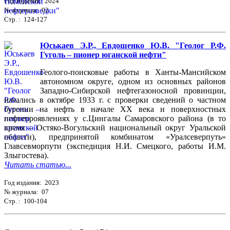
Год издания: 2024
№ журнала: 02
Стр. : 124-127
Юськаев Э.Р., Евдошенко Ю.В. "Геолог Р.Ф.
Гуголь – пионер юганской нефти"
Геолого-поисковые работы в Ханты-Мансийском
автономном округе, одном из основных районов
Западно-Сибирской нефтегазоносной провинции,
начались в октябре 1933 г. с проверки сведений о частном
бурении на нефть в начале ХХ века и поверхностных
нефтепроявлениях у с.Цингалы Самаровского района (в то
время – Остяко-Вогульский национальный округ Уральской
области), предпринятой комбинатом «Уралсеверпуть»
Главсевморпути (экспедиция Н.И. Смецкого, работы И.М.
Злыгостева).
Читать статью...
Год издания: 2023
№ журнала: 07
Стр. : 100-104