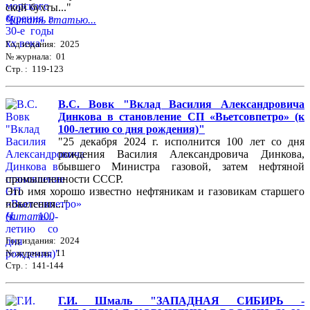
ской бухты..."
Читать статью...
Год издания: 2025
№ журнала: 01
Стр. : 119-123
В.С. Вовк "Вклад Василия Александровича
Динкова в становление СП «Вьетсовпетро» (к
100-летию со дня рождения)"
"25 декабря 2024 г. исполнится 100 лет со дня
рождения Василия Александровича Динкова,
бывшего Министра газовой, затем нефтяной
промышленности СССР.
Это имя хорошо известно нефтяникам и газовикам старшего
поколения..."
Читать...
Год издания: 2024
№ журнала: 11
Стр. : 141-144
Г.И. Шмаль "ЗАПАДНАЯ СИБИРЬ -