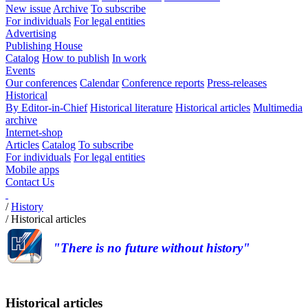
New issue
Archive
To subscribe
For individuals
For legal entities
Advertising
Publishing House
Catalog
How to publish
In work
Events
Our conferences
Calendar
Conference reports
Press-releases
Historical
By Editor-in-Chief
Historical literature
Historical articles
Multimedia
archive
Internet-shop
Articles
Catalog
To subscribe
For individuals
For legal entities
Mobile apps
Contact Us
/
History
/
Historical articles
"There is no future without history"
Historical articles