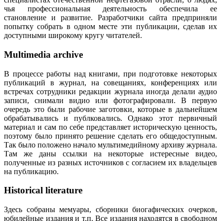
чья профессиональная деятельность обеспечила ее
становление и развитие. Разработчики сайта предприняли
попытку собрать в одном месте эти публикации, сделав их
доступными широкому кругу читателей.
Multimedia archive
В процессе работы над книгами, при подготовке некоторых
публикаций в журнал, на совещаниях, конференциях или
встречах сотрудники редакции журнала иногда делали аудио
записи, снимали видио или фотографировали. В первую
очередь это были рабочие заготовки, которые в дальнейшем
обрабатывались и публковались. Однако этот первичный
материал и сам по себе представляет историческую ценность,
поэтому было принято решение сделать его общедоступным.
Так было положено начало мультимедийному архиву журнала.
Там же даны ссылки на некоторые истересные видео,
полученные из разных источников с согласием их владельцев
на публикацию.
Historical literature
Здесь собраны мемуары, сборники биогафических очерков,
юбилейные издания и т.п. Все издания находятся в свободном