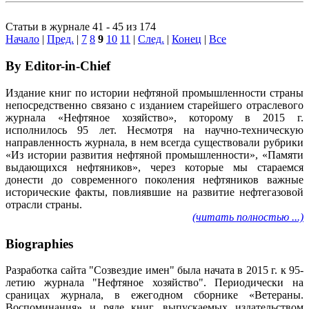
Статьи в журнале 41 - 45 из 174
Начало
|
Пред.
|
7
8
9
10
11
|
След.
|
Конец
|
Все
By Editor-in-Chief
Издание книг по истории нефтяной промышленности страны
непосредственно связано с изданием старейшего отраслевого
журнала «Нефтяное хозяйство», которому в 2015 г.
исполнилось 95 лет. Несмотря на научно-техническую
направленность журнала, в нем всегда существовали рубрики
«Из истории развития нефтяной промышленности», «Памяти
выдающихся нефтяников», через которые мы стараемся
донести до современного поколения нефтяников важные
исторические факты, повлиявшие на развитие нефтегазовой
отрасли страны.
(читать полностью ...)
Biographies
Разработка сайта "Созвездие имен" была начата в 2015 г. к 95-
летию журнала "Нефтяное хозяйство". Периодически на
сраницах журнала, в ежегодном сборнике «Ветераны.
Воспоминания» и ряде книг, выпускаемых издательством