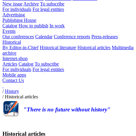
New issue
Archive
To subscribe
For individuals
For legal entities
Advertising
Publishing House
Catalog
How to publish
In work
Events
Our conferences
Calendar
Conference reports
Press-releases
Historical
By Editor-in-Chief
Historical literature
Historical articles
Multimedia
archive
Internet-shop
Articles
Catalog
To subscribe
For individuals
For legal entities
Mobile apps
Contact Us
/
History
/
Historical articles
"There is no future without history"
Historical articles