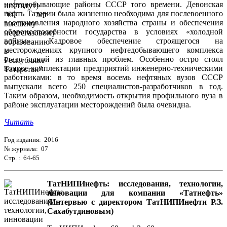
нефтедобывающие районы СССР того времени. Девонская
нефть Татарии была жизненно необходима для послевоенного
восстановления народного хозяйства страны и обеспечения
обороноспособности государства в условиях «холодной
войны». Кадровое обеспечение строящегося на
месторождениях крупного нефтедобывающего комплекса
стало одной из главных проблем. Особенно остро стоял
вопрос комплектации предприятий инженерно-техническими
работниками: в то время восемь нефтяных вузов СССР
выпускали всего 250 специалистов-разработчиков в год.
Таким образом, необходимость открытия профильного вуза в
районе эксплуатации месторождений была очевидна.
Читать
Год издания: 2016
№ журнала: 07
Стр. : 64-65
ТатНИПИнефть: исследования, технологии,
инновации для компании «Татнефть»
(Интервью с директором ТатНИПИнефти Р.З.
Сахабутдиновым)