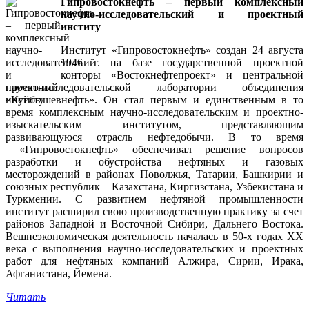
Гипровостокнефть – первый комплексный
научно-исследовательский и проектный
институ
Институт «Гипровостокнефть» создан 24 августа
1946 г. на базе государственной проектной
конторы «Востокнефтепроект» и центральной
научно-исследовательской лаборатории объединения
«Куйбышевнефть». Он стал первым и единственным в то
время комплексным научно-исследовательским и проектно-
изыскательским институтом, представляющим
развивающуюся отрасль нефтедобычи. В то время
«Гипровостокнефть» обеспечивал решение вопросов
разработки и обустройства нефтяных и газовых
месторождений в районах Поволжья, Татарии, Башкирии и
союзных республик – Казахстана, Киргизстана, Узбекистана и
Туркмении. С развитием нефтяной промышленности
институт расширил свою производственную практику за счет
районов Западной и Восточной Сибири, Дальнего Востока.
Вешнеэкономическая деятельность началась в 50-х годах ХХ
века с выполнения научно-исследовательских и проектных
работ для нефтяных компаний Алжира, Сирии, Ирака,
Афганистана, Йемена.
Читать