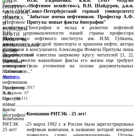
Ю.В. Евдошенко, к.и.н. (ЗАО «Изд-во
«Нефтяное хозяйство»), В.Н. Шайдуров, д.и.н.
(Санкт-Петербургский горный университет)
"Забытые имена нефтяников. Профессор А.Ф.
Притула: новые факты биографии"
"Биография и вклад в развитие нефтяной
промышленности нашей страны профессора
Московского нефтяного института им. И.М. Губкина,
заведующего кафедрой транспорта и хранения нефти, автора
учебников и консультанта Александра Фомича Притулы лишь
недавно стали известны широкому кругу читателей [1, 2].
Однако многие важнейшие факты его жизни еще требуют
освещения или уточнения на основе документальных
источников..."
Читать
Год издания: 2017
№ журнала: 07
Стр. : 108-111
Компании РИТЭК - 25 лет!
25 марта 1992 г. в России была зарегистрирована
нефтяная компания, в названии которой впервые
появилось слово «инновационная». Отцом-