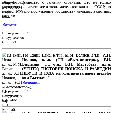
вела сотрудничество с разными странами. Это не только
укрепляло политическое и экономиче- ское влияние СССР, но
и обеспечивало поступление государству немалых валютных
средств.
Читать...
Год издания: 2017
№ журнала: 08
Стр. : 6-9
Ты Тхань Нгиа, к.т.н., М.М. Велиев, д.т.н., А.Н.
Иванов, к.т.н. (СП «Вьетсовпетро»), Р.Н.
Бахтизин, д.ф.-м.н., Б.Н. Мастобаев, д.т.н.
(УГНТУ) "ИСТОРИЯ ПОИСКА И РАЗВЕДКИ
НЕФТИ И ГАЗА на континентальном шельфе
юга Вьетнама"
Читать...
Год издания: 2017
№ журнала: 07
Стр. : 10-14