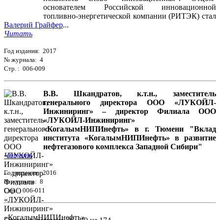
основателем Российской инновационной
топливно-энергетической компании (РИТЭК) стал
Валерий Грайфер
...
Читать
Год издания: 2017
№ журнала: 4
Стр. : 006-009
В.В. Шкандратов, к.т.н., заместитель
генерального директора ООО «ЛУКОЙЛ-
Инжиниринг» – директор Филиала ООО
«ЛУКОЙЛ-Инжиниринг»
«КогалымНИПИнефть» в г. Тюмени "Вклад
института «КогалымНИПИнефть» в развитие
нефтегазового комплекса Западной Сибири"
Читать
Год издания: 2016
№ журнала: 8
Стр. : 006-011