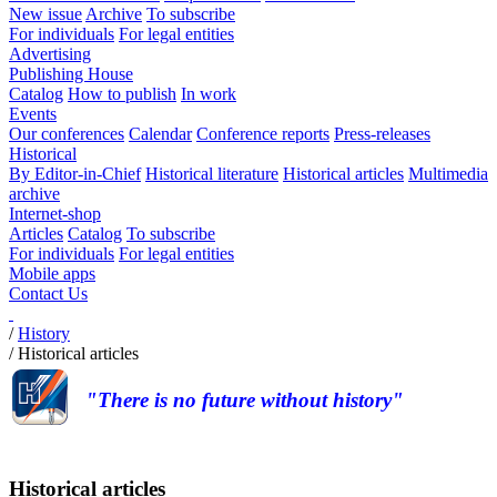
New issue
Archive
To subscribe
For individuals
For legal entities
Advertising
Publishing House
Catalog
How to publish
In work
Events
Our conferences
Calendar
Conference reports
Press-releases
Historical
By Editor-in-Chief
Historical literature
Historical articles
Multimedia
archive
Internet-shop
Articles
Catalog
To subscribe
For individuals
For legal entities
Mobile apps
Contact Us
/
History
/
Historical articles
"There is no future without history"
Historical articles