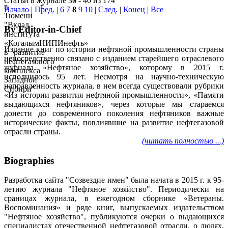
Статьи в журнале 36 - 40 из 174
Начало
|
Пред.
|
6
7
8
9
10
|
След.
|
Конец
|
Все
By Editor-in-Chief
Издание книг по истории нефтяной промышленности страны
непосредственно связано с изданием старейшего отраслевого
журнала «Нефтяное хозяйство», которому в 2015 г.
исполнилось 95 лет. Несмотря на научно-техническую
направленность журнала, в нем всегда существовали рубрики
«Из истории развития нефтяной промышленности», «Памяти
выдающихся нефтяников», через которые мы стараемся
донести до современного поколения нефтяников важные
исторические факты, повлиявшие на развитие нефтегазовой
отрасли страны.
(читать полностью ...)
Biographies
Разработка сайта "Созвездие имен" была начата в 2015 г. к 95-
летию журнала "Нефтяное хозяйство". Периодически на
сраницах журнала, в ежегодном сборнике «Ветераны.
Воспоминания» и ряде книг, выпускаемых издательством
"Нефтяное хозяйство", публикуются очерки о выдающихся
специалистах отечественной нефтегазовой отрасли, о людях,