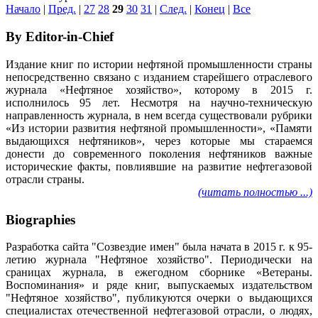
Начало
|
Пред.
|
27
28
29
30
31
|
След.
|
Конец
|
Все
By Editor-in-Chief
Издание книг по истории нефтяной промышленности страны
непосредственно связано с изданием старейшего отраслевого
журнала «Нефтяное хозяйство», которому в 2015 г.
исполнилось 95 лет. Несмотря на научно-техническую
направленность журнала, в нем всегда существовали рубрики
«Из истории развития нефтяной промышленности», «Памяти
выдающихся нефтяников», через которые мы стараемся
донести до современного поколения нефтяников важные
исторические факты, повлиявшие на развитие нефтегазовой
отрасли страны.
(читать полностью ...)
Biographies
Разработка сайта "Созвездие имен" была начата в 2015 г. к 95-
летию журнала "Нефтяное хозяйство". Периодически на
сраницах журнала, в ежегодном сборнике «Ветераны.
Воспоминания» и ряде книг, выпускаемых издательством
"Нефтяное хозяйство", публикуются очерки о выдающихся
специалистах отечественной нефтегазовой отрасли, о людях,