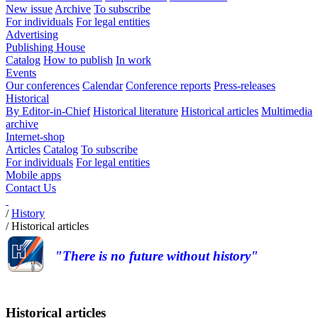
New issue
Archive
To subscribe
For individuals
For legal entities
Advertising
Publishing House
Catalog
How to publish
In work
Events
Our conferences
Calendar
Conference reports
Press-releases
Historical
By Editor-in-Chief
Historical literature
Historical articles
Multimedia
archive
Internet-shop
Articles
Catalog
To subscribe
For individuals
For legal entities
Mobile apps
Contact Us
/
History
/
Historical articles
"There is no future without history"
Historical articles