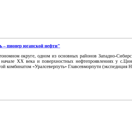
ь – пионер юганской нефти"
ономном округе, одном из основных районов Западно-Сибирско
 начале ХХ века и поверхностных нефтепроявлениях у с.Цин
той комбинатом «Уралсеверпуть» Главсевморпути (экспедиция Н.