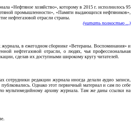
ала «Нефтяное хозяйство», которому в 2015 г. исполнилось 95
нефтяной промышленности», «Памяти выдающихся нефтяников»,
тие нефтегазовой отрасли страны.
(читать полностью ...)
ах журнала, в ежегодном сборнике «Ветераны. Воспоминания» и
нной нефтегазовой отрасли, о людях, чья профессиональная
ликации, сделав их доступными широкому кругу читателей.
ах сотрудники редакции журнала иногда делали аудио записи,
 публковались. Однако этот первичный материал и сам по себе
ало мультимедийному архиву журнала. Там же даны ссылки на
пе.