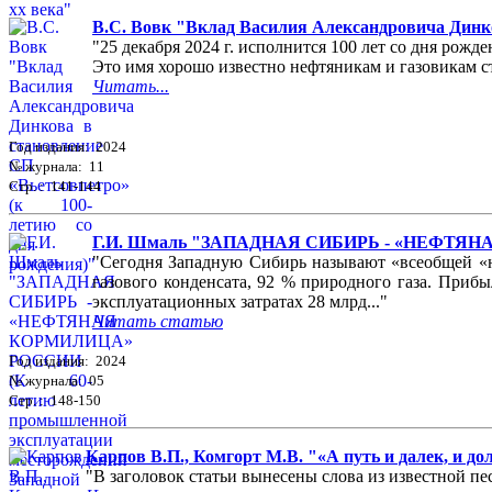
В.С. Вовк "Вклад Василия Александровича Динко
"25 декабря 2024 г. исполнится 100 лет со дня ро
Это имя хорошо известно нефтяникам и газовикам ст
Читать...
Год издания: 2024
№ журнала: 11
Стр. : 141-144
Г.И. Шмаль "ЗАПАДНАЯ СИБИРЬ - «НЕФТЯНАЯ 
"Сегодня Западную Сибирь называют «всеобщей «не
газового конденсата, 92 % природного газа. Приб
эксплуатационных затратах 28 млрд..."
Читать статью
Год издания: 2024
№ журнала: 05
Стр. : 148-150
Карпов В.П., Комгорт М.В. "«А путь и далек, и д
"В заголовок статьи вынесены слова из известной пес