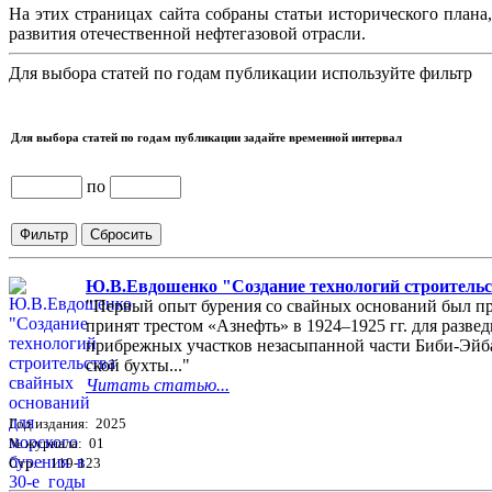
На этих страницах сайта собраны статьи исторического плана
развития отечественной нефтегазовой отрасли.
Для выбора статей по годам публикации используйте фильтр
Для выбора статей по годам публикации задайте временной интервал
по
Ю.В.Евдошенко "Создание технологий строительст
"Первый опыт бурения со свайных оснований был пр
принят трестом «Азнефть» в 1924–1925 гг. для разве
прибрежных участков незасыпанной части Биби-Эйб
ской бухты..."
Читать статью...
Год издания: 2025
№ журнала: 01
Стр. : 119-123