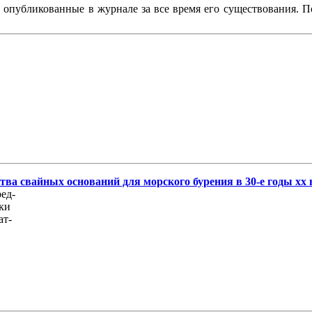
, опубликованные в журнале за все время его существования. 
ва свайных оснований для морского бурения в 30-е годы хх 
ед-
дки
ат-