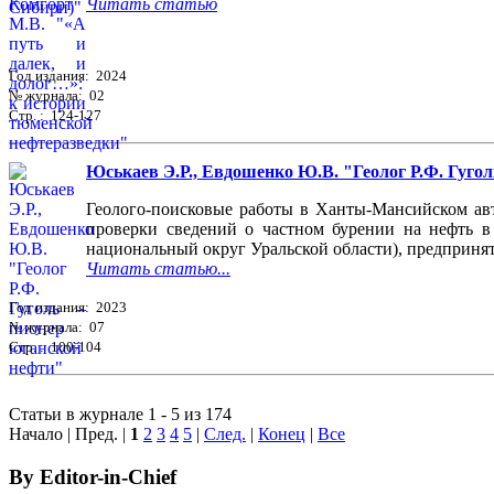
Читать статью
Год издания: 2024
№ журнала: 02
Стр. : 124-127
Юськаев Э.Р., Евдошенко Ю.В. "Геолог Р.Ф. Гугол
Геолого-поисковые работы в Ханты-Мансийском авт
проверки сведений о частном бурении на нефть в
национальный округ Уральской области), предприня
Читать статью...
Год издания: 2023
№ журнала: 07
Стр. : 100-104
Статьи в журнале 1 - 5 из 174
Начало | Пред. |
1
2
3
4
5
|
След.
|
Конец
|
Все
By Editor-in-Chief