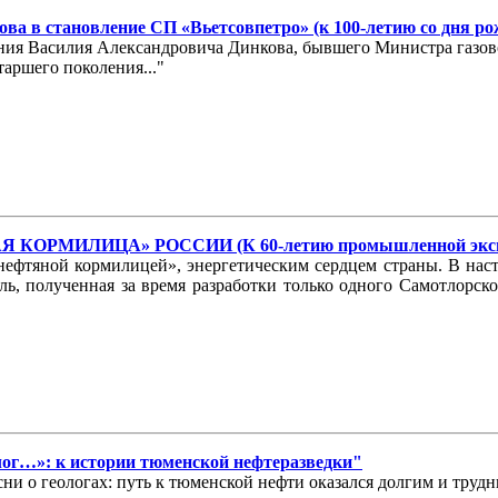
ва в становление СП «Вьетсовпетро» (к 100-летию со дня р
ждения Василия Александровича Динкова, бывшего Министра газ
аршего поколения..."
КОРМИЛИЦА» РОССИИ (К 60-летию промышленной эксплу
фтяной кормилицей», энергетическим сердцем страны. В насто
ыль, полученная за время разработки только одного Самотлорс
олог…»: к истории тюменской нефтеразведки"
ни о геологах: путь к тюменской нефти оказался долгим и трудн