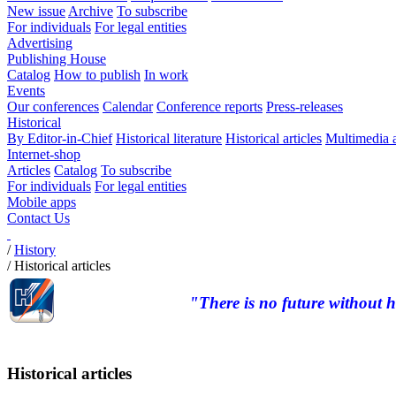
New issue
Archive
To subscribe
For individuals
For legal entities
Advertising
Publishing House
Catalog
How to publish
In work
Events
Our conferences
Calendar
Conference reports
Press-releases
Historical
By Editor-in-Chief
Historical literature
Historical articles
Multimedia 
Internet-shop
Articles
Catalog
To subscribe
For individuals
For legal entities
Mobile apps
Contact Us
/
History
/
Historical articles
"There is no future without h
Historical articles