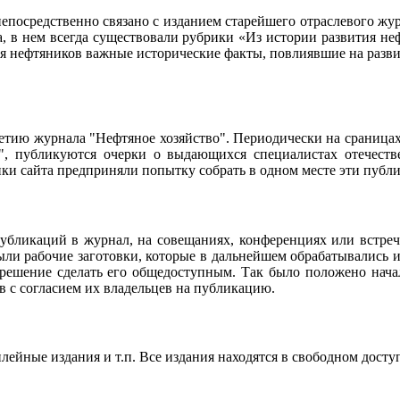
осредственно связано с изданием старейшего отраслевого журн
ла, в нем всегда существовали рубрики «Из истории развития 
ия нефтяников важные исторические факты, повлиявшие на разви
95-летию журнала "Нефтяное хозяйство". Периодически на сраниц
о", публикуются очерки о выдающихся специалистах отечестве
чики сайта предприняли попытку собрать в одном месте эти пуб
убликаций в журнал, на совещаниях, конференциях или встреч
ли рабочие заготовки, которые в дальнейшем обрабатывались и
 решение сделать его общедоступным. Так было положено нач
в с согласием их владельцев на публикацию.
ейные издания и т.п. Все издания находятся в свободном досту