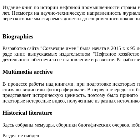
Издание книг по истории нефтяной промышленности страны неп
лет. Несмотря на научно-техническую направленность журна
через которые мы стараемся донести до современного поколен
Biographies
Разработка сайта "Созвездие имен" была начата в 2015 г. к 
ряде книг, выпускаемых издательством "Нефтяное хозяйств
деятельность обеспечила ее становление и развитие. Разработ
Multimedia archive
В процессе работы над книгами, при подготовке некоторых п
снимали видио или фотографировали. В первую очередь это бы
представляет историческую ценность, поэтому было принято
некоторые истересные видео, полученные из разных источнико
Historical literature
Здесь собраны мемуары, сборники биогафических очерков, юбил
Раздел не найден.