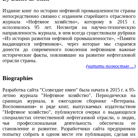
Издание книг по истории нефтяной промышленности страны
непосредственно связано с изданием старейшего отраслевого
журнала «Нефтяное хозяйство», которому в 2015 г.
исполнилось 95 лет. Несмотря на научно-техническую
направленность журнала, в нем всегда существовали рубрики
«Из истории развития нефтяной промышленности», «Памяти
выдающихся нефтяников», через которые мы стараемся
донести до современного поколения нефтяников важные
исторические факты, повлиявшие на развитие нефтегазовой
отрасли страны.
(читать полностью ...)
Biographies
Разработка сайта "Созвездие имен" была начата в 2015 г. к 95-
летию журнала "Нефтяное хозяйство". Периодически на
сраницах журнала, в ежегодном сборнике «Ветераны.
Воспоминания» и ряде книг, выпускаемых издательством
"Нефтяное хозяйство", публикуются очерки о выдающихся
специалистах отечественной нефтегазовой отрасли, о людях,
чья профессиональная деятельность обеспечила ее
становление и развитие. Разработчики сайта предприняли
попытку собрать в одном месте эти публикации, сделав их