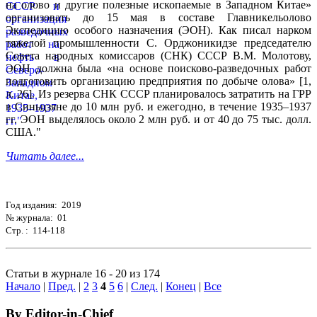
на олово и другие полезные ископаемые в Западном Китае»
организовать до 15 мая в составе Главникельолово
Экспедицию особого назначения (ЭОН). Как писал нарком
тяжелой промышленности С. Орджоникидзе председателю
Совета народных комиссаров (СНК) СССР В.М. Молотову,
ЭОН должна была «на основе поисково-разведочных работ
подготовить организацию предприятия по добыче олова» [1,
л. 26]. Из резерва СНК СССР планировалось затратить на ГРР
в Синьцзяне до 10 млн руб. и ежегодно, в течение 1935–1937
гг. ЭОН выделялось около 2 млн руб. и от 40 до 75 тыс. долл.
США."
Читать далее...
Год издания: 2019
№ журнала: 01
Стр. : 114-118
Статьи в журнале 16 - 20 из 174
Начало
|
Пред.
|
2
3
4
5
6
|
След.
|
Конец
|
Все
By Editor-in-Chief