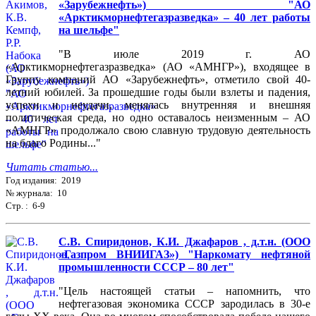
«Зарубежнефть») "АО
«Арктикморнефтегазразведка» – 40 лет работы
на шельфе"
"В июле 2019 г. АО
«Арктикморнефтегазразведка» (АО «АМНГР»), входящее в
Группу компаний АО «Зарубежнефть», отметило свой 40-
летний юбилей. За прошедшие годы были взлеты и падения,
успехи и неудачи, менялась внутренняя и внешняя
политическая среда, но одно оставалось неизменным – АО
«АМНГР» продолжало свою славную трудовую деятельность
на благо Родины..."
Читать статью...
Год издания: 2019
№ журнала: 10
Стр. : 6-9
С.В. Спиридонов, К.И. Джафаров , д.т.н. (ООО
«Газпром ВНИИГАЗ») "Наркомату нефтяной
промышленности СССР – 80 лет"
"Цель настоящей статьи – напомнить, что
нефтегазовая экономика СССР зародилась в 30-е