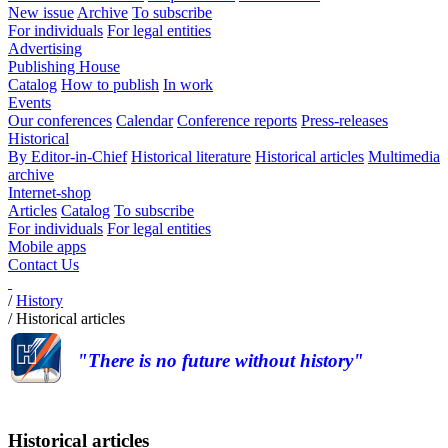
New issue
Archive
To subscribe
For individuals
For legal entities
Advertising
Publishing House
Catalog
How to publish
In work
Events
Our conferences
Calendar
Conference reports
Press-releases
Historical
By Editor-in-Chief
Historical literature
Historical articles
Multimedia
archive
Internet-shop
Articles
Catalog
To subscribe
For individuals
For legal entities
Mobile apps
Contact Us
/
History
/
Historical articles
"There is no future without history"
Historical articles