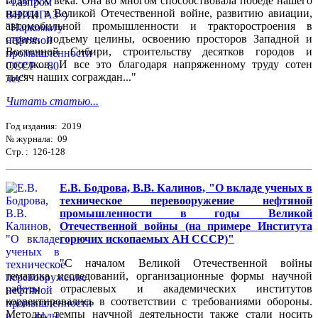
годы XX века. Она во многом способствовала победе нашего
народа в Великой Отечественной войне, развитию авиации,
автомобильной промышленности и тракторостроения в
стране, подъему целины, освоению просторов Западной и
Восточной Сибири, строительству десятков городов и
поселков. И все это благодаря напряженному труду сотен
тысяч наших сограждан..."
Читать статью...
Год издания: 2019
№ журнала: 09
Стр. : 126-128
Е.В. Бодрова, В.В. Калинов, "О вкладе ученых в
техническое перевооружение нефтяной
промышленности в годы Великой
Отечественной войны (на примере Института
горючих ископаемых АН СССР)"
"С началом Великой Отечественной войны
тематика исследований, организационные формы научной
работы отраслевых и академических институтов
корректировались в соответствии с требованиями обороны.
Методы, темпы научной деятельности также стали носить