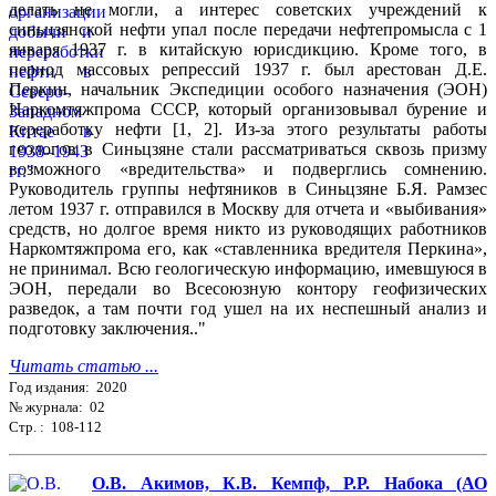
делать не могли, а интерес советских учреждений к
синьцзянской нефти упал после передачи нефтепромысла с 1
января 1937 г. в китайскую юрисдикцию. Кроме того, в
период массовых репрессий 1937 г. был арестован Д.Е.
Перкин, начальник Экспедиции особого назначения (ЭОН)
Наркомтяжпрома СССР, который организовывал бурение и
переработку нефти [1, 2]. Из-за этого результаты работы
геологов в Синьцзяне стали рассматриваться сквозь призму
возможного «вредительства» и подверглись сомнению.
Руководитель группы нефтяников в Синьцзяне Б.Я. Рамзес
летом 1937 г. отправился в Москву для отчета и «выбивания»
средств, но долгое время никто из руководящих работников
Наркомтяжпрома его, как «ставленника вредителя Перкина»,
не принимал. Всю геологическую информацию, имевшуюся в
ЭОН, передали во Всесоюзную контору геофизических
разведок, а там почти год ушел на их неспешный анализ и
подготовку заключения.."
Читать статью ...
Год издания: 2020
№ журнала: 02
Стр. : 108-112
О.В. Акимов, К.В. Кемпф, Р.Р. Набока (АО