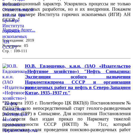
мобилизационный характер. Ускорялись процессы не только
создания научных разработок, но и их внедрения. Покажем
это на примере Института горючих ископаемых (ИГИ) АН
СССР..."
Читать далее...
Год издания: 2019
№ журнала: 05
Стр. : 109-111
Ю.В. Евдошенко, к.и.н. (ЗАО «Издательство
«Нефтяное хозяйство») "Нефть Синьцзяна:
Экспедиция особого назначения
Наркомтяжпрома СССР и организация
разведочных работ на нефть в Северо-Западном
Китае, 1935–1937 гг."
"22 марта 1935 г. Политбюро ЦК ВКП(б) Постановлением №
П23/178 дало непосредственный старт геолого-разведочным
работам (ГРР) в Синьцзяне. Для исполнения Постановления
11 апреля был издан приказ по Наркомату тяжелой
промышленности СССР (НКТП) № 71сс, который
предписывал «для проведения поисково-разведочных работ