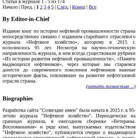
Статьи в журнале 1 - 5 из 174
Начало | Пред. |
1
2
3
4
5
|
След.
|
Конец
|
Все
By Editor-in-Chief
Издание книг по истории нефтяной промышленности страны
непосредственно связано с изданием старейшего отраслевого
журнала «Нефтяное хозяйство», которому в 2015 г.
исполнилось 95 лет. Несмотря на научно-техническую
направленность журнала, в нем всегда существовали рубрики
«Из истории развития нефтяной промышленности», «Памяти
выдающихся нефтяников», через которые мы стараемся
донести до современного поколения нефтяников важные
исторические факты, повлиявшие на развитие нефтегазовой
отрасли страны.
(читать полностью ...)
Biographies
Разработка сайта "Созвездие имен" была начата в 2015 г. к 95-
летию журнала "Нефтяное хозяйство". Периодически на
сраницах журнала, в ежегодном сборнике «Ветераны.
Воспоминания» и ряде книг, выпускаемых издательством
"Нефтяное хозяйство", публикуются очерки о выдающихся
специалистах отечественной нефтегазовой отрасли, о людях,