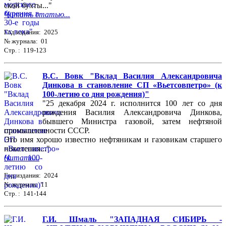
ской бухты..."
Читать статью...
Год издания: 2025
№ журнала: 01
Стр. : 119-123
В.С. Вовк "Вклад Василия Александровича
Динкова в становление СП «Вьетсовпетро» (к
100-летию со дня рождения)"
"25 декабря 2024 г. исполнится 100 лет со дня
рождения Василия Александровича Динкова,
бывшего Министра газовой, затем нефтяной
промышленности СССР.
Это имя хорошо известно нефтяникам и газовикам старшего
поколения..."
Читать...
Год издания: 2024
№ журнала: 11
Стр. : 141-144
Г.И. Шмаль "ЗАПАДНАЯ СИБИРЬ -