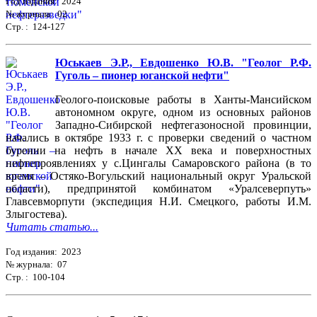
Год издания: 2024
№ журнала: 02
Стр. : 124-127
Юськаев Э.Р., Евдошенко Ю.В. "Геолог Р.Ф.
Гуголь – пионер юганской нефти"
Геолого-поисковые работы в Ханты-Мансийском
автономном округе, одном из основных районов
Западно-Сибирской нефтегазоносной провинции,
начались в октябре 1933 г. с проверки сведений о частном
бурении на нефть в начале ХХ века и поверхностных
нефтепроявлениях у с.Цингалы Самаровского района (в то
время – Остяко-Вогульский национальный округ Уральской
области), предпринятой комбинатом «Уралсеверпуть»
Главсевморпути (экспедиция Н.И. Смецкого, работы И.М.
Злыгостева).
Читать статью...
Год издания: 2023
№ журнала: 07
Стр. : 100-104