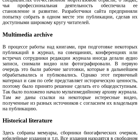
чья профессиональная деятельность обеспечила ее
становление и развитие. Разработчики сайта предприняли
попытку собрать в одном месте эти публикации, сделав их
доступными широкому кругу читателей.
Multimedia archive
В процессе работы над книгами, при подготовке некоторых
публикаций в журнал, на совещаниях, конференциях или
встречах сотрудники редакции журнала иногда делали аудио
записи, снимали видио или фотографировали. В первую
очередь это были рабочие заготовки, которые в дальнейшем
обрабатывались и публковались. Однако этот первичный
материал и сам по себе представляет историческую ценность,
поэтому было принято решение сделать его общедоступным.
Так было положено начало мультимедийному архиву журнала.
Там же даны ссылки на некоторые истересные видео,
полученные из разных источников с согласием их владельцев
на публикацию.
Historical literature
Здесь собраны мемуары, сборники биогафических очерков,
юбилейные издания и т.п. Все издания находятся в свободном