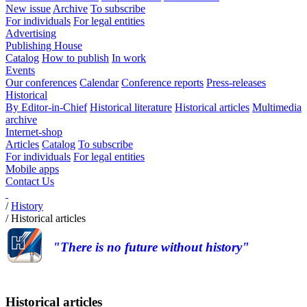
New issue
Archive
To subscribe
For individuals
For legal entities
Advertising
Publishing House
Catalog
How to publish
In work
Events
Our conferences
Calendar
Conference reports
Press-releases
Historical
By Editor-in-Chief
Historical literature
Historical articles
Multimedia
archive
Internet-shop
Articles
Catalog
To subscribe
For individuals
For legal entities
Mobile apps
Contact Us
/
History
/
Historical articles
"There is no future without history"
Historical articles