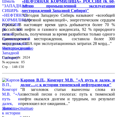
«НЕФТЯНАЯ КОРМИЛИЦА» РОССИИ (К 60-
летию промышленной эксплуатации
месторождений Западной Сибири)"
"Сегодня Западную Сибирь называют «всеобщей
«нефтяной кормилицей», энергетическим сердцем
страны. В настоящее время здесь добывается более 70 %
российской нефти и газового конденсата, 92 % природного
газа. Прибыль, полученная за время разработки только одного
Самотлорского месторождения, составила более 300
млрд долл. США при эксплуатационных затратах 28 млрд..."
Читать статью
Год издания: 2024
№ журнала: 05
Стр. : 148-150
Карпов В.П., Комгорт М.В. "«А путь и далек, и
долог…»: к истории тюменской нефтеразведки"
"В заголовок статьи вынесены слова из
известной песни о геологах: путь к тюменской
нефти оказался долгим и трудным, но результат
превзошел все ожидания..."
Читать статью