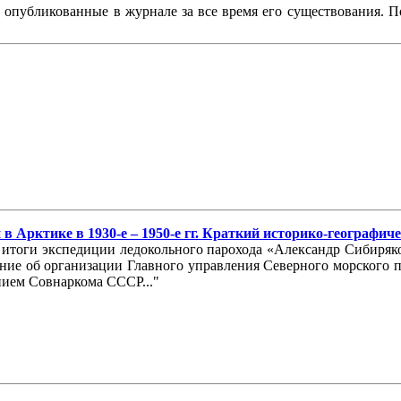
, опубликованные в журнале за все время его существования. 
 Арктике в 1930-е – 1950-е гг. Краткий историко-географич
 итоги экспедиции ледокольного парохода «Александр Сибиряк
ление об организации Главного управления Северного морского
нием Совнаркома СССР..."