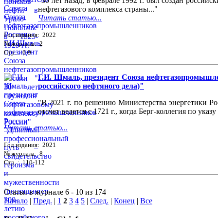
"30 лет назад, в феврале 1992 г. был создан росси
нефтегазового комплекса страны..."
Читать статью...
Год издания: 2022
№ журнала: 2
Стр. : 6-9
Г.И. Шмаль, президент Союза нефтегазопромышле
российского нефтяного дела)"
"В 2021 г. по решению Министерства энергетики Ро
отсчет ведется с 1721 г., когда Берг-коллегия по ука
Читать статью...
Год издания: 2021
№ журнала: 8
Стр. : 110-112
Статьи в журнале 6 - 10 из 174
Начало
|
Пред.
|
1
2
3
4
5
|
След.
|
Конец
|
Все