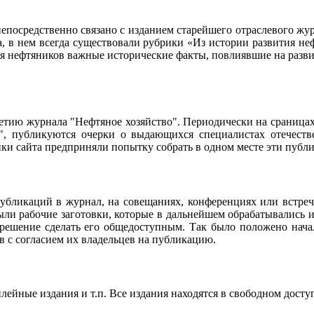
осредственно связано с изданием старейшего отраслевого журн
ла, в нем всегда существовали рубрики «Из истории развития 
ия нефтяников важные исторические факты, повлиявшие на разви
95-летию журнала "Нефтяное хозяйство". Периодически на сраниц
о", публикуются очерки о выдающихся специалистах отечестве
чики сайта предприняли попытку собрать в одном месте эти пуб
убликаций в журнал, на совещаниях, конференциях или встреч
ли рабочие заготовки, которые в дальнейшем обрабатывались и
 решение сделать его общедоступным. Так было положено нач
в с согласием их владельцев на публикацию.
ейные издания и т.п. Все издания находятся в свободном досту