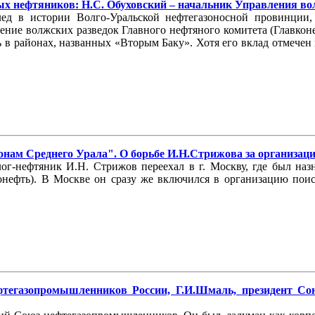
 нефтяников: Н.С. Обуховский – начальник Управления волж
лед в истории Волго-Уральской нефтегазоносной провинции
ление волжских разведок Главного нефтяного комитета (Главко
в районах, названных «Вторым Баку». Хотя его вклад отмечен и
нам Среднего Урала". О борьбе И.Н.Стрижова за организацию
лог-нефтяник И.Н. Стрижов переехал в г. Москву, где был на
нефть). В Москве он сразу же включился в организацию поис
тегазопромышленников России, Г.И.Шмаль, президент Со