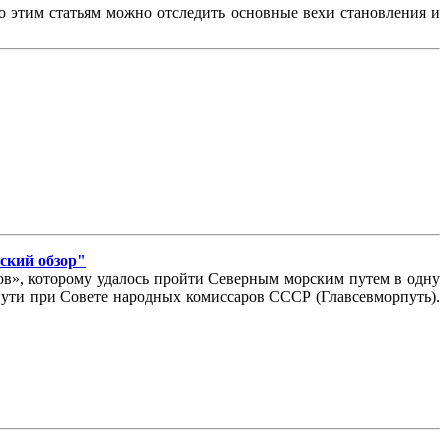
По этим статьям можно отследить основные вехи становления и
еский обзор"
ов», которому удалось пройти Северным морским путем в одну
 пути при Совете народных комиссаров СССР (Главсевморпуть).