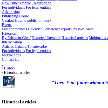
New issue
Archive
To subscribe
For individuals
For legal entities
Advertising
Publishing House
Catalog
How to publish
In work
Events
Our conferences
Calendar
Conference reports
Press-releases
Historical
By Editor-in-Chief
Historical literature
Historical articles
Multimedia 
Internet-shop
Articles
Catalog
To subscribe
For individuals
For legal entities
Mobile apps
Contact Us
/
History
/
Historical articles
"There is no future without h
Historical articles