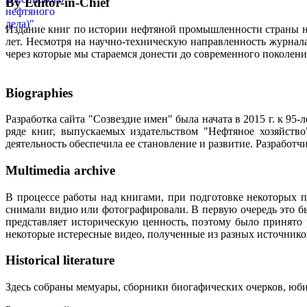
By Editor-in-Chief
Издание книг по истории нефтяной промышленности страны неп
лет. Несмотря на научно-техническую направленность журна
через которые мы стараемся донести до современного поколен
Biographies
Разработка сайта "Созвездие имен" была начата в 2015 г. к 
ряде книг, выпускаемых издательством "Нефтяное хозяйств
деятельность обеспечила ее становление и развитие. Разработ
Multimedia archive
В процессе работы над книгами, при подготовке некоторых п
снимали видио или фотографировали. В первую очередь это бы
представляет историческую ценность, поэтому было принято
некоторые истересные видео, полученные из разных источнико
Historical literature
Здесь собраны мемуары, сборники биогафических очерков, юбил