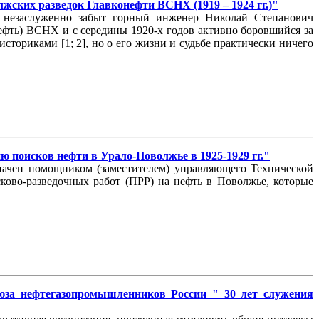
ских разведок Главконефти ВСНХ (1919 – 1924 гг.)"
, незаслуженно забыт горный инженер Николай Степанович
нефть) ВСНХ и с середины 1920-х годов активно боровшийся за
сториками [1; 2], но о его жизни и судьбе практически ничего
 поисков нефти в Урало-Поволжье в 1925-1929 гг."
значен помощником (заместителем) управляющего Технической
ково-разведочных работ (ПРР) на нефть в Поволжье, которые
юза нефтегазопромышленников России " 30 лет служения