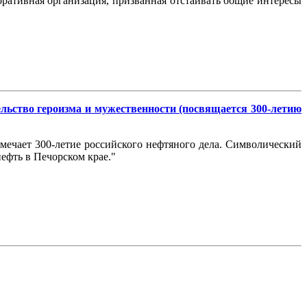
оративная организация, призванная отстаивать общие интересы
ьство героизма и мужественности (посвящается 300-летию
мечает 300-летие российского нефтяного дела. Символический
нефть в Печорском крае."