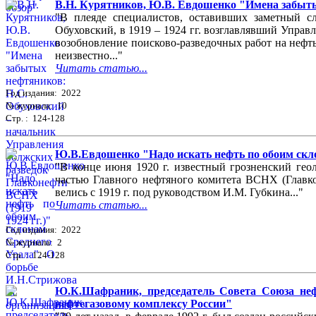
В.Н. Курятников, Ю.В. Евдошенко "Имена забытых
"В плеяде специалистов, оставивших заметный с
Обуховский, в 1919 – 1924 гг. возглавлявший Управ
возобновление поисково-разведочных работ на нефть 
неизвестно..."
Читать статью...
Год издания: 2022
№ журнала: 10
Стр. : 124-128
Ю.В.Евдошенко "Надо искать нефть по обоим скло
"В конце июня 1920 г. известный грозненский гео
частью Главного нефтяного комитета ВСНХ (Главко
велись с 1919 г. под руководством И.М. Губкина..."
Читать статью...
Год издания: 2022
№ журнала: 2
Стр. : 124-128
Ю.К.Шафраник, председатель Совета Союза неф
нефтегазовому комплексу России"