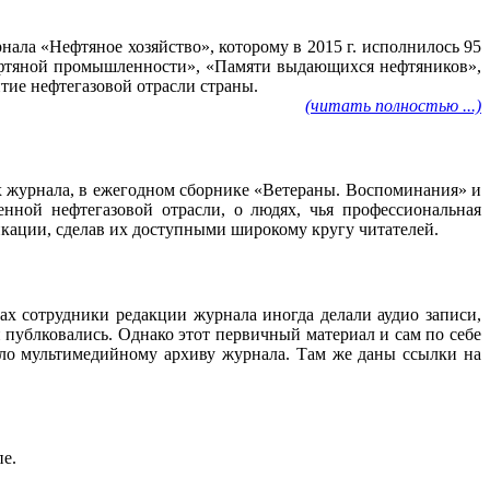
ала «Нефтяное хозяйство», которому в 2015 г. исполнилось 95
нефтяной промышленности», «Памяти выдающихся нефтяников»,
тие нефтегазовой отрасли страны.
(читать полностью ...)
ах журнала, в ежегодном сборнике «Ветераны. Воспоминания» и
нной нефтегазовой отрасли, о людях, чья профессиональная
ликации, сделав их доступными широкому кругу читателей.
ах сотрудники редакции журнала иногда делали аудио записи,
 публковались. Однако этот первичный материал и сам по себе
ало мультимедийному архиву журнала. Там же даны ссылки на
пе.