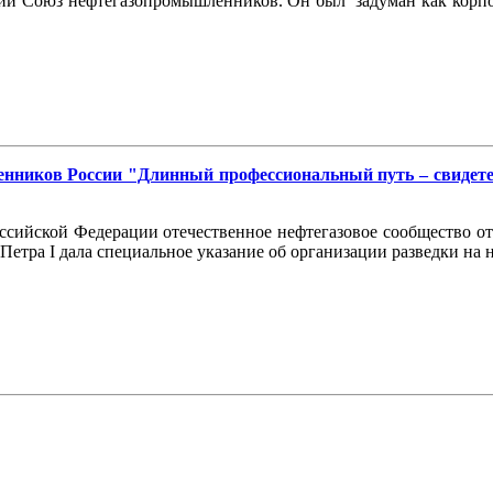
йский Союз нефтегазопромышленников. Он был задуман как корп
нников России "Длинный профессиональный путь – свидетел
ссийской Федерации отечественное нефтегазовое сообщество от
зу Петра I дала специальное указание об организации разведки на 