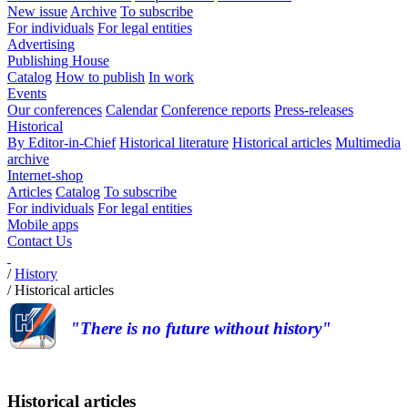
New issue
Archive
To subscribe
For individuals
For legal entities
Advertising
Publishing House
Catalog
How to publish
In work
Events
Our conferences
Calendar
Conference reports
Press-releases
Historical
By Editor-in-Chief
Historical literature
Historical articles
Multimedia
archive
Internet-shop
Articles
Catalog
To subscribe
For individuals
For legal entities
Mobile apps
Contact Us
/
History
/
Historical articles
"There is no future without history"
Historical articles