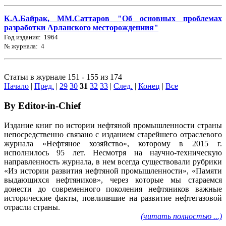
К.А.Байрак, ММ.Саттаров "Об основных проблемах
разработки Арланского месторождениия"
Год издания: 1964
№ журнала: 4
Статьи в журнале 151 - 155 из 174
Начало
|
Пред.
|
29
30
31
32
33
|
След.
|
Конец
|
Все
By Editor-in-Chief
Издание книг по истории нефтяной промышленности страны
непосредственно связано с изданием старейшего отраслевого
журнала «Нефтяное хозяйство», которому в 2015 г.
исполнилось 95 лет. Несмотря на научно-техническую
направленность журнала, в нем всегда существовали рубрики
«Из истории развития нефтяной промышленности», «Памяти
выдающихся нефтяников», через которые мы стараемся
донести до современного поколения нефтяников важные
исторические факты, повлиявшие на развитие нефтегазовой
отрасли страны.
(читать полностью ...)