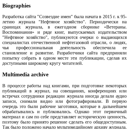
Biographies
Разработка сайта "Созвездие имен" была начата в 2015 г. к 95-
летию журнала "Нефтяное хозяйство". Периодически на
сраницах журнала, в ежегодном сборнике «Ветераны.
Воспоминания» и ряде книг, выпускаемых издательством
"Нефтяное хозяйство", публикуются очерки о выдающихся
специалистах отечественной нефтегазовой отрасли, о людях,
чья профессиональная деятельность обеспечила ее
становление и развитие. Разработчики сайта предприняли
попытку собрать в одном месте эти публикации, сделав их
доступными широкому кругу читателей.
Multimedia archive
В процессе работы над книгами, при подготовке некоторых
публикаций в журнал, на совещаниях, конференциях или
встречах сотрудники редакции журнала иногда делали аудио
записи, снимали видио или фотографировали. В первую
очередь это были рабочие заготовки, которые в дальнейшем
обрабатывались и публковались. Однако этот первичный
материал и сам по себе представляет историческую ценность,
поэтому было принято решение сделать его общедоступным.
Так было положено начало мультимедийному архиву журнала.