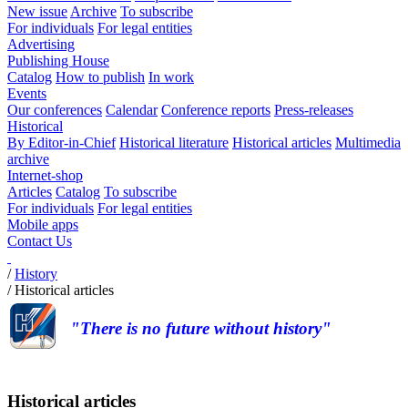
New issue
Archive
To subscribe
For individuals
For legal entities
Advertising
Publishing House
Catalog
How to publish
In work
Events
Our conferences
Calendar
Conference reports
Press-releases
Historical
By Editor-in-Chief
Historical literature
Historical articles
Multimedia
archive
Internet-shop
Articles
Catalog
To subscribe
For individuals
For legal entities
Mobile apps
Contact Us
/
History
/
Historical articles
"There is no future without history"
Historical articles