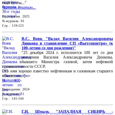
ской бухты..."
Читать статью...
Год издания: 2025
№ журнала: 01
Стр. : 119-123
В.С. Вовк "Вклад Василия Александровича
Динкова в становление СП «Вьетсовпетро» (к
100-летию со дня рождения)"
"25 декабря 2024 г. исполнится 100 лет со дня
рождения Василия Александровича Динкова,
бывшего Министра газовой, затем нефтяной
промышленности СССР.
Это имя хорошо известно нефтяникам и газовикам старшего
поколения..."
Читать...
Год издания: 2024
№ журнала: 11
Стр. : 141-144
Г.И. Шмаль "ЗАПАДНАЯ СИБИРЬ -