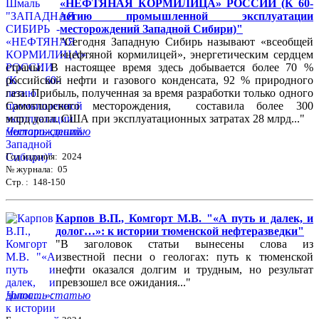
«НЕФТЯНАЯ КОРМИЛИЦА» РОССИИ (К 60-
летию промышленной эксплуатации
месторождений Западной Сибири)"
"Сегодня Западную Сибирь называют «всеобщей
«нефтяной кормилицей», энергетическим сердцем
страны. В настоящее время здесь добывается более 70 %
российской нефти и газового конденсата, 92 % природного
газа. Прибыль, полученная за время разработки только одного
Самотлорского месторождения, составила более 300
млрд долл. США при эксплуатационных затратах 28 млрд..."
Читать статью
Год издания: 2024
№ журнала: 05
Стр. : 148-150
Карпов В.П., Комгорт М.В. "«А путь и далек, и
долог…»: к истории тюменской нефтеразведки"
"В заголовок статьи вынесены слова из
известной песни о геологах: путь к тюменской
нефти оказался долгим и трудным, но результат
превзошел все ожидания..."
Читать статью