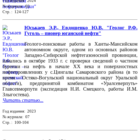
Год издания: 2024
№ журнала: 02
Стр. : 124-127
Юськаев Э.Р., Евдошенко Ю.В. "Геолог Р.Ф.
Гуголь – пионер юганской нефти"
Геолого-поисковые работы в Ханты-Мансийском
автономном округе, одном из основных районов
Западно-Сибирской нефтегазоносной провинции,
начались в октябре 1933 г. с проверки сведений о частном
бурении на нефть в начале ХХ века и поверхностных
нефтепроявлениях у с.Цингалы Самаровского района (в то
время – Остяко-Вогульский национальный округ Уральской
области), предпринятой комбинатом «Уралсеверпуть»
Главсевморпути (экспедиция Н.И. Смецкого, работы И.М.
Злыгостева).
Читать статью...
Год издания: 2023
№ журнала: 07
Стр. : 100-104