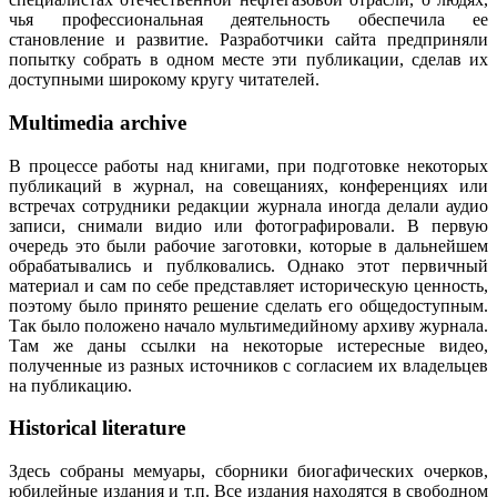
чья профессиональная деятельность обеспечила ее
становление и развитие. Разработчики сайта предприняли
попытку собрать в одном месте эти публикации, сделав их
доступными широкому кругу читателей.
Multimedia archive
В процессе работы над книгами, при подготовке некоторых
публикаций в журнал, на совещаниях, конференциях или
встречах сотрудники редакции журнала иногда делали аудио
записи, снимали видио или фотографировали. В первую
очередь это были рабочие заготовки, которые в дальнейшем
обрабатывались и публковались. Однако этот первичный
материал и сам по себе представляет историческую ценность,
поэтому было принято решение сделать его общедоступным.
Так было положено начало мультимедийному архиву журнала.
Там же даны ссылки на некоторые истересные видео,
полученные из разных источников с согласием их владельцев
на публикацию.
Historical literature
Здесь собраны мемуары, сборники биогафических очерков,
юбилейные издания и т.п. Все издания находятся в свободном