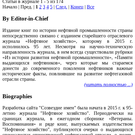
Статьи в журнале 1 - 5 из 174
Начало | Пред. |
1
2
3
4
5
|
След.
|
Конец
|
Все
By Editor-in-Chief
Издание книг по истории нефтяной промышленности страны
непосредственно связано с изданием старейшего отраслевого
журнала «Нефтяное хозяйство», которому в 2015 г.
исполнилось 95 лет. Несмотря на научно-техническую
направленность журнала, в нем всегда существовали рубрики
«Из истории развития нефтяной промышленности», «Памяти
выдающихся нефтяников», через которые мы стараемся
донести до современного поколения нефтяников важные
исторические факты, повлиявшие на развитие нефтегазовой
отрасли страны.
(читать полностью ...)
Biographies
Разработка сайта "Созвездие имен" была начата в 2015 г. к 95-
летию журнала "Нефтяное хозяйство". Периодически на
сраницах журнала, в ежегодном сборнике «Ветераны.
Воспоминания» и ряде книг, выпускаемых издательством
"Нефтяное хозяйство", публикуются очерки о выдающихся
специалистах отечественной нефтегазовой отрасли, о людях,