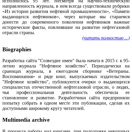
исполнилось 95 лет. Несмотря на научно-техническую
направленность журнала, в нем всегда существовали рубрики
«Из истории развития нефтяной промышленности», «Памяти
выдающихся нефтяников», через которые мы стараемся
донести до современного поколения нефтяников важные
исторические факты, повлиявшие на развитие нефтегазовой
отрасли страны.
(читать полностью ...)
Biographies
Разработка сайта "Созвездие имен" была начата в 2015 г. к 95-
летию журнала "Нефтяное хозяйство". Периодически на
сраницах журнала, в ежегодном сборнике «Ветераны.
Воспоминания» и ряде книг, выпускаемых издательством
"Нефтяное хозяйство", публикуются очерки о выдающихся
специалистах отечественной нефтегазовой отрасли, о людях,
чья профессиональная деятельность обеспечила ее
становление и развитие. Разработчики сайта предприняли
попытку собрать в одном месте эти публикации, сделав их
доступными широкому кругу читателей.
Multimedia archive
В процессе работы над книгами, при подготовке некоторых