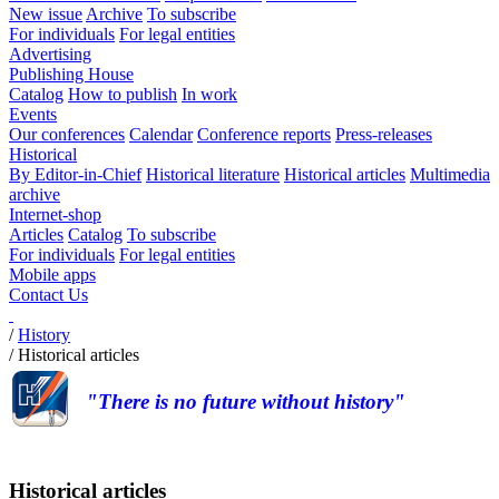
New issue
Archive
To subscribe
For individuals
For legal entities
Advertising
Publishing House
Catalog
How to publish
In work
Events
Our conferences
Calendar
Conference reports
Press-releases
Historical
By Editor-in-Chief
Historical literature
Historical articles
Multimedia
archive
Internet-shop
Articles
Catalog
To subscribe
For individuals
For legal entities
Mobile apps
Contact Us
/
History
/
Historical articles
"There is no future without history"
Historical articles