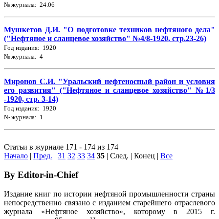
№ журнала: 24.06
Мушкетов Д.И. "О подготовке техников нефтяного дела"
("Нефтяное и сланцевое хозяйство" №4/8-1920, стр.23-26)
Год издания: 1920
№ журнала: 4
Миронов С.И. "Уральский нефтеносный район и условия
его развития" ("Нефтяное и сланцевое хозяйство" №1/3
-1920, стр. 3-14)
Год издания: 1920
№ журнала: 1
Статьи в журнале 171 - 174 из 174
Начало
|
Пред.
|
31
32
33
34
35
| След. | Конец
|
Все
By Editor-in-Chief
Издание книг по истории нефтяной промышленности страны
непосредственно связано с изданием старейшего отраслевого
журнала «Нефтяное хозяйство», которому в 2015 г.