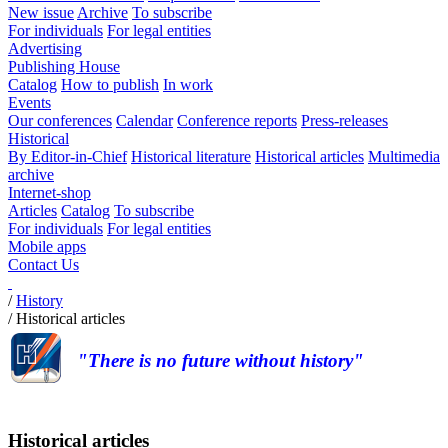
New issue
Archive
To subscribe
For individuals
For legal entities
Advertising
Publishing House
Catalog
How to publish
In work
Events
Our conferences
Calendar
Conference reports
Press-releases
Historical
By Editor-in-Chief
Historical literature
Historical articles
Multimedia
archive
Internet-shop
Articles
Catalog
To subscribe
For individuals
For legal entities
Mobile apps
Contact Us
/
History
/
Historical articles
"There is no future without history"
Historical articles