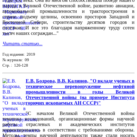
годы XX века. Она во многом способствовала победе нашего
народа в Великой Отечественной войне, развитию авиации,
автомобильной промышленности и тракторостроения в
стране, подъему целины, освоению просторов Западной и
Восточной Сибири, строительству десятков городов и
поселков. И все это благодаря напряженному труду сотен
тысяч наших сограждан..."
Читать статью...
Год издания: 2019
№ журнала: 09
Стр. : 126-128
Е.В. Бодрова, В.В. Калинов, "О вкладе ученых в
техническое перевооружение нефтяной
промышленности в годы Великой
Отечественной войны (на примере Института
горючих ископаемых АН СССР)"
"С началом Великой Отечественной войны
тематика исследований, организационные формы научной
работы отраслевых и академических институтов
корректировались в соответствии с требованиями обороны.
Методы, темпы научной деятельности также стали носить