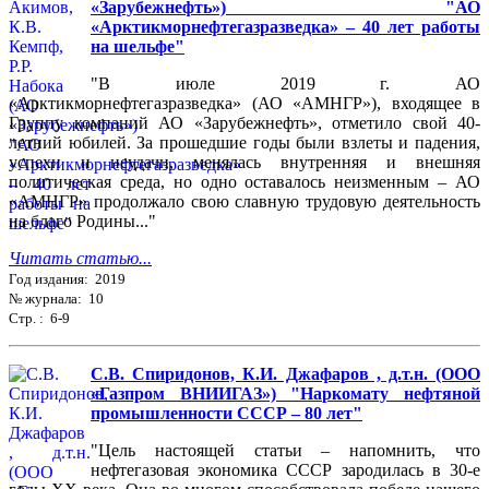
«Зарубежнефть») "АО
«Арктикморнефтегазразведка» – 40 лет работы
на шельфе"
"В июле 2019 г. АО
«Арктикморнефтегазразведка» (АО «АМНГР»), входящее в
Группу компаний АО «Зарубежнефть», отметило свой 40-
летний юбилей. За прошедшие годы были взлеты и падения,
успехи и неудачи, менялась внутренняя и внешняя
политическая среда, но одно оставалось неизменным – АО
«АМНГР» продолжало свою славную трудовую деятельность
на благо Родины..."
Читать статью...
Год издания: 2019
№ журнала: 10
Стр. : 6-9
С.В. Спиридонов, К.И. Джафаров , д.т.н. (ООО
«Газпром ВНИИГАЗ») "Наркомату нефтяной
промышленности СССР – 80 лет"
"Цель настоящей статьи – напомнить, что
нефтегазовая экономика СССР зародилась в 30-е