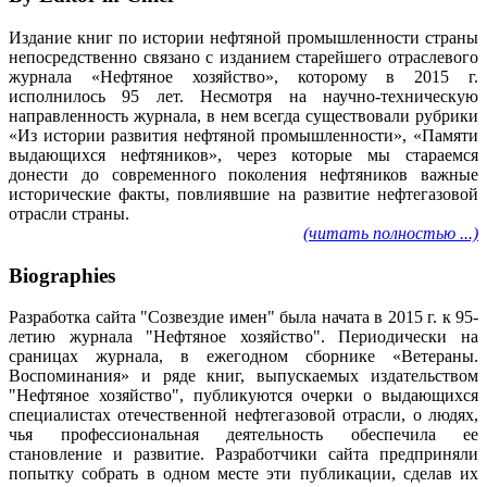
Издание книг по истории нефтяной промышленности страны
непосредственно связано с изданием старейшего отраслевого
журнала «Нефтяное хозяйство», которому в 2015 г.
исполнилось 95 лет. Несмотря на научно-техническую
направленность журнала, в нем всегда существовали рубрики
«Из истории развития нефтяной промышленности», «Памяти
выдающихся нефтяников», через которые мы стараемся
донести до современного поколения нефтяников важные
исторические факты, повлиявшие на развитие нефтегазовой
отрасли страны.
(читать полностью ...)
Biographies
Разработка сайта "Созвездие имен" была начата в 2015 г. к 95-
летию журнала "Нефтяное хозяйство". Периодически на
сраницах журнала, в ежегодном сборнике «Ветераны.
Воспоминания» и ряде книг, выпускаемых издательством
"Нефтяное хозяйство", публикуются очерки о выдающихся
специалистах отечественной нефтегазовой отрасли, о людях,
чья профессиональная деятельность обеспечила ее
становление и развитие. Разработчики сайта предприняли
попытку собрать в одном месте эти публикации, сделав их