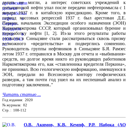
делать не могли, а интерес советских учреждений к
синьцзянской нефти упал после передачи нефтепромысла с 1
января 1937 г. в китайскую юрисдикцию. Кроме того, в
период массовых репрессий 1937 г. был арестован Д.Е.
Перкин, начальник Экспедиции особого назначения (ЭОН)
Наркомтяжпрома СССР, который организовывал бурение и
переработку нефти [1, 2]. Из-за этого результаты работы
геологов в Синьцзяне стали рассматриваться сквозь призму
возможного «вредительства» и подверглись сомнению.
Руководитель группы нефтяников в Синьцзяне Б.Я. Рамзес
летом 1937 г. отправился в Москву для отчета и «выбивания»
средств, но долгое время никто из руководящих работников
Наркомтяжпрома его, как «ставленника вредителя Перкина»,
не принимал. Всю геологическую информацию, имевшуюся в
ЭОН, передали во Всесоюзную контору геофизических
разведок, а там почти год ушел на их неспешный анализ и
подготовку заключения.."
Читать статью ...
Год издания: 2020
№ журнала: 02
Стр. : 108-112
О.В. Акимов, К.В. Кемпф, Р.Р. Набока (АО