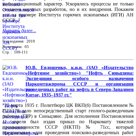
мобилизационный характер. Ускорялись процессы не только
создания научных разработок, но и их внедрения. Покажем
это на примере Института горючих ископаемых (ИГИ) АН
СССР..."
Читать далее...
Год издания: 2019
№ журнала: 05
Стр. : 109-111
Ю.В. Евдошенко, к.и.н. (ЗАО «Издательство
«Нефтяное хозяйство») "Нефть Синьцзяна:
Экспедиция особого назначения
Наркомтяжпрома СССР и организация
разведочных работ на нефть в Северо-Западном
Китае, 1935–1937 гг."
"22 марта 1935 г. Политбюро ЦК ВКП(б) Постановлением №
П23/178 дало непосредственный старт геолого-разведочным
работам (ГРР) в Синьцзяне. Для исполнения Постановления
11 апреля был издан приказ по Наркомату тяжелой
промышленности СССР (НКТП) № 71сс, который
предписывал «для проведения поисково-разведочных работ