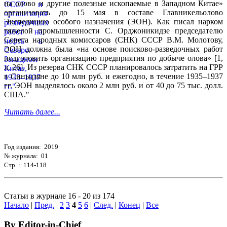
на олово и другие полезные ископаемые в Западном Китае»
организовать до 15 мая в составе Главникельолово
Экспедицию особого назначения (ЭОН). Как писал нарком
тяжелой промышленности С. Орджоникидзе председателю
Совета народных комиссаров (СНК) СССР В.М. Молотову,
ЭОН должна была «на основе поисково-разведочных работ
подготовить организацию предприятия по добыче олова» [1,
л. 26]. Из резерва СНК СССР планировалось затратить на ГРР
в Синьцзяне до 10 млн руб. и ежегодно, в течение 1935–1937
гг. ЭОН выделялось около 2 млн руб. и от 40 до 75 тыс. долл.
США."
Читать далее...
Год издания: 2019
№ журнала: 01
Стр. : 114-118
Статьи в журнале 16 - 20 из 174
Начало
|
Пред.
|
2
3
4
5
6
|
След.
|
Конец
|
Все
By Editor-in-Chief