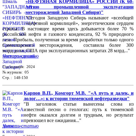
«НЕФТЯНАЯ КОРМИЛИЦА» РОССИИ (К 60-
летию промышленной эксплуатации
месторождений Западной Сибири)"
"Сегодня Западную Сибирь называют «всеобщей
«нефтяной кормилицей», энергетическим сердцем
страны. В настоящее время здесь добывается более 70 %
российской нефти и газового конденсата, 92 % природного
газа. Прибыль, полученная за время разработки только одного
Самотлорского месторождения, составила более 300
млрд долл. США при эксплуатационных затратах 28 млрд..."
Читать статью
Год издания: 2024
№ журнала: 05
Стр. : 148-150
Карпов В.П., Комгорт М.В. "«А путь и далек, и
долог…»: к истории тюменской нефтеразведки"
"В заголовок статьи вынесены слова из
известной песни о геологах: путь к тюменской
нефти оказался долгим и трудным, но результат
превзошел все ожидания..."
Читать статью