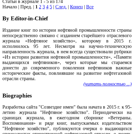
Статьи в журнале 1 - 5 из 174
Начало | Пред. |
1
2
3
4
5
|
След.
|
Конец
|
Все
By Editor-in-Chief
Издание книг по истории нефтяной промышленности страны
непосредственно связано с изданием старейшего отраслевого
журнала «Нефтяное хозяйство», которому в 2015 г.
исполнилось 95 лет. Несмотря на научно-техническую
направленность журнала, в нем всегда существовали рубрики
«Из истории развития нефтяной промышленности», «Памяти
выдающихся нефтяников», через которые мы стараемся
донести до современного поколения нефтяников важные
исторические факты, повлиявшие на развитие нефтегазовой
отрасли страны.
(читать полностью ...)
Biographies
Разработка сайта "Созвездие имен" была начата в 2015 г. к 95-
летию журнала "Нефтяное хозяйство". Периодически на
сраницах журнала, в ежегодном сборнике «Ветераны.
Воспоминания» и ряде книг, выпускаемых издательством
"Нефтяное хозяйство", публикуются очерки о выдающихся
специалистах отечественной нефтегазовой отрасли, о людях,