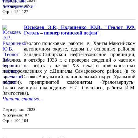
Год издания: 2024
№ журнала: 02
Стр. : 124-127
Юськаев Э.Р., Евдошенко Ю.В. "Геолог Р.Ф.
Гуголь – пионер юганской нефти"
Геолого-поисковые работы в Ханты-Мансийском
автономном округе, одном из основных районов
Западно-Сибирской нефтегазоносной провинции,
начались в октябре 1933 г. с проверки сведений о частном
бурении на нефть в начале ХХ века и поверхностных
нефтепроявлениях у с.Цингалы Самаровского района (в то
время – Остяко-Вогульский национальный округ Уральской
области), предпринятой комбинатом «Уралсеверпуть»
Главсевморпути (экспедиция Н.И. Смецкого, работы И.М.
Злыгостева).
Читать статью...
Год издания: 2023
№ журнала: 07
Стр. : 100-104