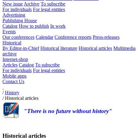
New issue
Archive
To subscribe
For individuals
For legal entities
Advertising
Publishing House
Catalog
How to publish
In work
Events
Our conferences
Calendar
Conference reports
Press-releases
Historical
By Editor-in-Chief
Historical literature
Historical articles
Multimedia
archive
Internet-shop
Articles
Catalog
To subscribe
For individuals
For legal entities
Mobile apps
Contact Us
/
History
/
Historical articles
"There is no future without history"
Historical articles