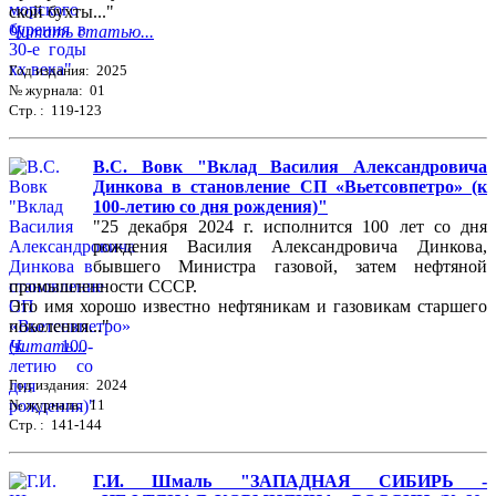
ской бухты..."
Читать статью...
Год издания: 2025
№ журнала: 01
Стр. : 119-123
В.С. Вовк "Вклад Василия Александровича
Динкова в становление СП «Вьетсовпетро» (к
100-летию со дня рождения)"
"25 декабря 2024 г. исполнится 100 лет со дня
рождения Василия Александровича Динкова,
бывшего Министра газовой, затем нефтяной
промышленности СССР.
Это имя хорошо известно нефтяникам и газовикам старшего
поколения..."
Читать...
Год издания: 2024
№ журнала: 11
Стр. : 141-144
Г.И. Шмаль "ЗАПАДНАЯ СИБИРЬ -