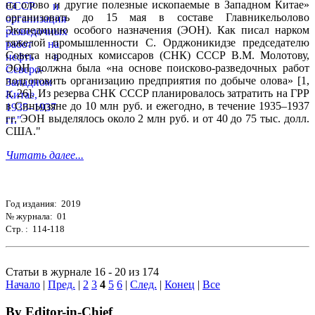
на олово и другие полезные ископаемые в Западном Китае»
организовать до 15 мая в составе Главникельолово
Экспедицию особого назначения (ЭОН). Как писал нарком
тяжелой промышленности С. Орджоникидзе председателю
Совета народных комиссаров (СНК) СССР В.М. Молотову,
ЭОН должна была «на основе поисково-разведочных работ
подготовить организацию предприятия по добыче олова» [1,
л. 26]. Из резерва СНК СССР планировалось затратить на ГРР
в Синьцзяне до 10 млн руб. и ежегодно, в течение 1935–1937
гг. ЭОН выделялось около 2 млн руб. и от 40 до 75 тыс. долл.
США."
Читать далее...
Год издания: 2019
№ журнала: 01
Стр. : 114-118
Статьи в журнале 16 - 20 из 174
Начало
|
Пред.
|
2
3
4
5
6
|
След.
|
Конец
|
Все
By Editor-in-Chief