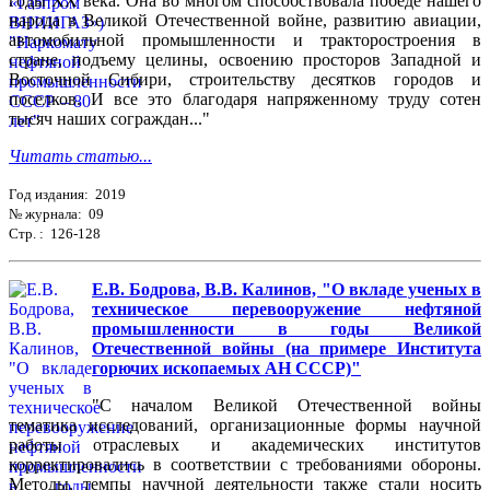
годы XX века. Она во многом способствовала победе нашего
народа в Великой Отечественной войне, развитию авиации,
автомобильной промышленности и тракторостроения в
стране, подъему целины, освоению просторов Западной и
Восточной Сибири, строительству десятков городов и
поселков. И все это благодаря напряженному труду сотен
тысяч наших сограждан..."
Читать статью...
Год издания: 2019
№ журнала: 09
Стр. : 126-128
Е.В. Бодрова, В.В. Калинов, "О вкладе ученых в
техническое перевооружение нефтяной
промышленности в годы Великой
Отечественной войны (на примере Института
горючих ископаемых АН СССР)"
"С началом Великой Отечественной войны
тематика исследований, организационные формы научной
работы отраслевых и академических институтов
корректировались в соответствии с требованиями обороны.
Методы, темпы научной деятельности также стали носить