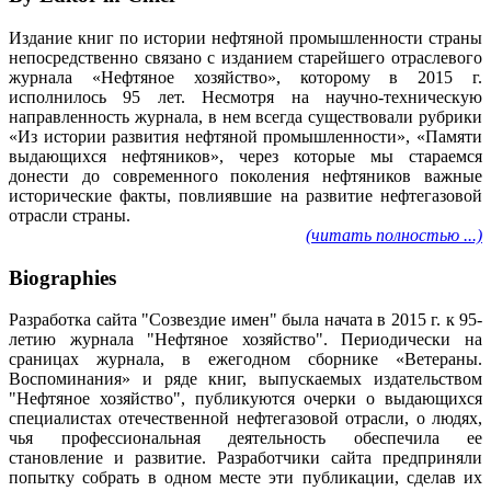
Издание книг по истории нефтяной промышленности страны
непосредственно связано с изданием старейшего отраслевого
журнала «Нефтяное хозяйство», которому в 2015 г.
исполнилось 95 лет. Несмотря на научно-техническую
направленность журнала, в нем всегда существовали рубрики
«Из истории развития нефтяной промышленности», «Памяти
выдающихся нефтяников», через которые мы стараемся
донести до современного поколения нефтяников важные
исторические факты, повлиявшие на развитие нефтегазовой
отрасли страны.
(читать полностью ...)
Biographies
Разработка сайта "Созвездие имен" была начата в 2015 г. к 95-
летию журнала "Нефтяное хозяйство". Периодически на
сраницах журнала, в ежегодном сборнике «Ветераны.
Воспоминания» и ряде книг, выпускаемых издательством
"Нефтяное хозяйство", публикуются очерки о выдающихся
специалистах отечественной нефтегазовой отрасли, о людях,
чья профессиональная деятельность обеспечила ее
становление и развитие. Разработчики сайта предприняли
попытку собрать в одном месте эти публикации, сделав их