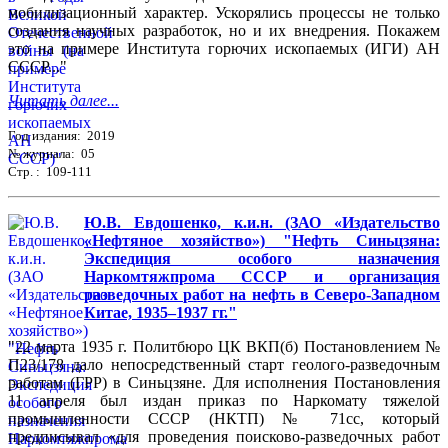
мобилизационный характер. Ускорялись процессы не только
создания научных разработок, но и их внедрения. Покажем
это на примере Института горючих ископаемых (ИГИ) АН
СССР..."
Читать далее...
Год издания: 2019
№ журнала: 05
Стр. : 109-111
Ю.В. Евдошенко, к.и.н. (ЗАО «Издательство
«Нефтяное хозяйство») "Нефть Синьцзяна:
Экспедиция особого назначения
Наркомтяжпрома СССР и организация
разведочных работ на нефть в Северо-Западном
Китае, 1935–1937 гг."
"22 марта 1935 г. Политбюро ЦК ВКП(б) Постановлением №
П23/178 дало непосредственный старт геолого-разведочным
работам (ГРР) в Синьцзяне. Для исполнения Постановления
11 апреля был издан приказ по Наркомату тяжелой
промышленности СССР (НКТП) № 71сс, который
предписывал «для проведения поисково-разведочных работ