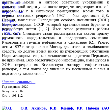
делать не могли, а интерес советских учреждений к
синьцзянской нефти упал после передачи нефтепромысла с 1
января 1937 г. в китайскую юрисдикцию. Кроме того, в
период массовых репрессий 1937 г. был арестован Д.Е.
Перкин, начальник Экспедиции особого назначения (ЭОН)
Наркомтяжпрома СССР, который организовывал бурение и
переработку нефти [1, 2]. Из-за этого результаты работы
геологов в Синьцзяне стали рассматриваться сквозь призму
возможного «вредительства» и подверглись сомнению.
Руководитель группы нефтяников в Синьцзяне Б.Я. Рамзес
летом 1937 г. отправился в Москву для отчета и «выбивания»
средств, но долгое время никто из руководящих работников
Наркомтяжпрома его, как «ставленника вредителя Перкина»,
не принимал. Всю геологическую информацию, имевшуюся в
ЭОН, передали во Всесоюзную контору геофизических
разведок, а там почти год ушел на их неспешный анализ и
подготовку заключения.."
Читать статью ...
Год издания: 2020
№ журнала: 02
Стр. : 108-112
О.В. Акимов, К.В. Кемпф, Р.Р. Набока (АО