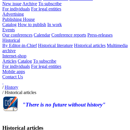
New issue
Archive
To subscribe
For individuals
For legal entities
Advertising
Publishing House
Catalog
How to publish
In work
Events
Our conferences
Calendar
Conference reports
Press-releases
Historical
By Editor-in-Chief
Historical literature
Historical articles
Multimedia
archive
Internet-shop
Articles
Catalog
To subscribe
For individuals
For legal entities
Mobile apps
Contact Us
/
History
/
Historical articles
"There is no future without history"
Historical articles