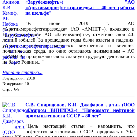
«Зарубежнефть») "АО
«Арктикморнефтегазразведка» – 40 лет работы
на шельфе"
"В июле 2019 г. АО
«Арктикморнефтегазразведка» (АО «АМНГР»), входящее в
Группу компаний АО «Зарубежнефть», отметило свой 40-
летний юбилей. За прошедшие годы были взлеты и падения,
успехи и неудачи, менялась внутренняя и внешняя
политическая среда, но одно оставалось неизменным – АО
«АМНГР» продолжало свою славную трудовую деятельность
на благо Родины..."
Читать статью...
Год издания: 2019
№ журнала: 10
Стр. : 6-9
С.В. Спиридонов, К.И. Джафаров , д.т.н. (ООО
«Газпром ВНИИГАЗ») "Наркомату нефтяной
промышленности СССР – 80 лет"
"Цель настоящей статьи – напомнить, что
нефтегазовая экономика СССР зародилась в 30-е