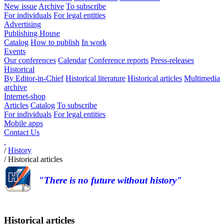
New issue
Archive
To subscribe
For individuals
For legal entities
Advertising
Publishing House
Catalog
How to publish
In work
Events
Our conferences
Calendar
Conference reports
Press-releases
Historical
By Editor-in-Chief
Historical literature
Historical articles
Multimedia
archive
Internet-shop
Articles
Catalog
To subscribe
For individuals
For legal entities
Mobile apps
Contact Us
/
History
/
Historical articles
"There is no future without history"
Historical articles