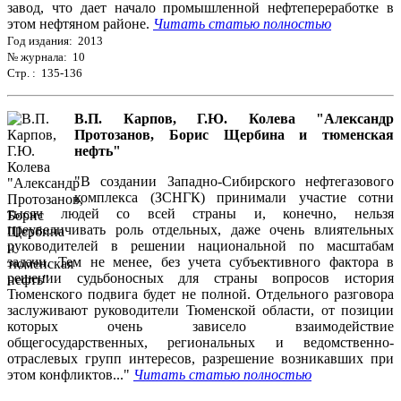
завод, что дает начало промышленной нефтепереработке в
этом нефтяном районе.
Читать статью полностью
Год издания: 2013
№ журнала: 10
Стр. : 135-136
В.П. Карпов, Г.Ю. Колева "Александр
Протозанов, Борис Щербина и тюменская
нефть"
"В создании Западно-Сибирского нефтегазового
комплекса (ЗСНГК) принимали участие сотни
тысяч людей со всей страны и, конечно, нельзя
преувеличивать роль отдельных, даже очень влиятельных
руководителей в решении национальной по масштабам
задачи. Тем не менее, без учета субъективного фактора в
решении судьбоносных для страны вопросов история
Тюменского подвига будет не полной. Отдельного разговора
заслуживают руководители Тюменской области, от позиции
которых очень зависело взаимодействие
общегосударственных, региональных и ведомственно-
отраслевых групп интересов, разрешение возникавших при
этом конфликтов..."
Читать статью полностью