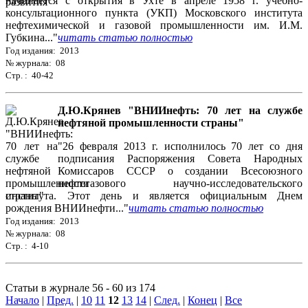
начинается с открытия в Ухте в апреле 1958 г. учебно-
консультационного пункта (УКП) Московского института
нефтехимической и газовой промышленности им. И.М.
Губкина..."
читать статью полностью
Год издания: 2013
№ журнала: 08
Стр. : 40-42
Д.Ю.Крянев "ВНИИнефть: 70 лет на службе
нефтяной промышленности страны"
"26 февраля 2013 г. исполнилось 70 лет со дня
подписания Распоряжения Совета Народных
Комиссаров СССР о создании Всесоюзного
нефтегазового научно-исследовательского
института. Этот день и является официальным Днем
рождения ВНИИнефти..."
читать статью полностью
Год издания: 2013
№ журнала: 08
Стр. : 4-10
Статьи в журнале 56 - 60 из 174
Начало
|
Пред.
|
10
11
12
13
14
|
След.
|
Конец
|
Все