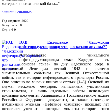
материально-технической базы..."
Читать статью
Год издания: 2020
№ журнала: 05
Стр. : 6-9
Ю.В. Евдошенко "Ладожский
нефтепродуктопровод: что рассказали архивы?"
"Строительство уникального
нефтепродуктопровода «маяк Кареджи – ст.
Борисова грива» по дну Ладожского озера в
осажденный Ленинград весной 1942 г. является
знаменательным событием как Великой Отечественной
войны, так и истории нефтепроводного транспорта России.
Оно описано во многих книгах и статьях [1–8]. Основой их
служат несколько мемуаров, написанных участниками
строительства, и лишь отдельные работы используют
архивные документы. Хранящиеся в Государственном архиве
Российской Федерации документы, а также некоторые
публикации журнала «Нефтяное хозяйство» прошлых лет
позволяют уточнить некоторые моменты истории этого