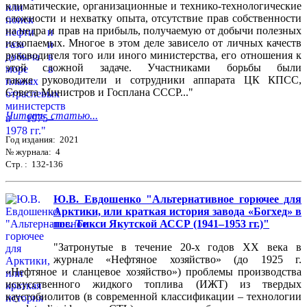
климатические, организационные и технико-технологические
сложности и нехватку опыта, отсутствие прав собственности
на недра и прав на прибыль, получаемую от добычи полезных
ископаемых. Многое в этом деле зависело от личных качеств
руководителя того или иного министерства, его отношения к
этой сложной задаче. Участниками борьбы были
также руководители и сотрудники аппарата ЦК КПСС,
Совета Министров и Госплана СССР..."
Читать статью...
Год издания: 2021
№ журнала: 4
Стр. : 132-136
Ю.В. Евдошенко "Альтернативное горючее для
Арктики, или краткая история завода «Богхед» в
пос. Тикси Якутской АССР (1941–1953 гг.)"
"Затронутые в течение 20-х годов XX века в
журнале «Нефтяное хозяйство» (до 1925 г.
«Нефтяное и сланцевое хозяйство») проблемы производства
искусственного жидкого топлива (ИЖТ) из твердых
каустобиолитов (в современной классификации – технологии