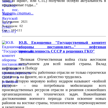
«coal to liquid», или CTL) получили особую актуальность в
предвоенные годы..."
Читать статью...
Год издания: 2021
№ журнала: 02
Стр. : 107-111
Ю.В. Евдошенко "Государственный комитет
обороны постановляет..." нефтяная
промышленность СССР в решениях ГКО"
"Великая Отечественная война стала жестоким
испытанием для всей нашей страны. Вклад
нефтяников в Победу
сложно переоценить: работники отрасли не только героически
сражались на фронте, но и доблестно трудились
в тылу. Вторую мировую войну недаром называют «войной
моторов» – она потребовала мобилизации всех
производственных ресурсов отрасли и решения сложнейших
организационных и технических задач. Важнейшими
достижениями военного периода стали освоение новых
районов на востоке страны, технологическое перевооружение
и укрепление