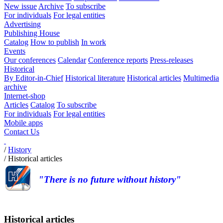
New issue
Archive
To subscribe
For individuals
For legal entities
Advertising
Publishing House
Catalog
How to publish
In work
Events
Our conferences
Calendar
Conference reports
Press-releases
Historical
By Editor-in-Chief
Historical literature
Historical articles
Multimedia
archive
Internet-shop
Articles
Catalog
To subscribe
For individuals
For legal entities
Mobile apps
Contact Us
/
History
/
Historical articles
"There is no future without history"
Historical articles