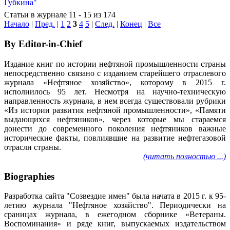
Статьи в журнале 11 - 15 из 174
Начало
|
Пред.
|
1
2
3
4
5
|
След.
|
Конец
|
Все
By Editor-in-Chief
Издание книг по истории нефтяной промышленности страны
непосредственно связано с изданием старейшего отраслевого
журнала «Нефтяное хозяйство», которому в 2015 г.
исполнилось 95 лет. Несмотря на научно-техническую
направленность журнала, в нем всегда существовали рубрики
«Из истории развития нефтяной промышленности», «Памяти
выдающихся нефтяников», через которые мы стараемся
донести до современного поколения нефтяников важные
исторические факты, повлиявшие на развитие нефтегазовой
отрасли страны.
(читать полностью ...)
Biographies
Разработка сайта "Созвездие имен" была начата в 2015 г. к 95-
летию журнала "Нефтяное хозяйство". Периодически на
сраницах журнала, в ежегодном сборнике «Ветераны.
Воспоминания» и ряде книг, выпускаемых издательством