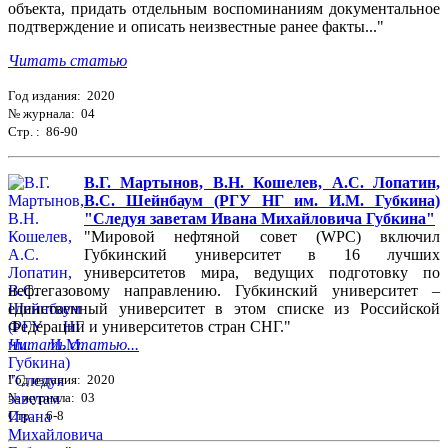
объекта, придать отдельным воспоминаниям документальное
подтверждение и описать неизвестные ранее факты..."
Читать статью
Год издания: 2020
№ журнала: 04
Стр. : 86-90
В.Г. Мартынов, В.Н. Кошелев, А.С. Лопатин,
В.С. Шейнбаум (РГУ НГ им. И.М. Губкина)
"Следуя заветам Ивана Михайловича Губкина"
"Мировой нефтяной совет (WPC) включил
Губкинский университет в 16 лучших
университетов мира, ведущих подготовку по
нефтегазовому направлению. Губкинский университет –
единственный университет в этом списке из Российской
Федерации и университетов стран СНГ."
Читать статью...
Год издания: 2020
№ журнала: 03
Стр. : 6-8