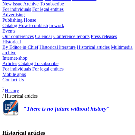
New issue
Archive
To subscribe
For individuals
For legal entities
Advertising
Publishing House
Catalog
How to publish
In work
Events
Our conferences
Calendar
Conference reports
Press-releases
Historical
By Editor-in-Chief
Historical literature
Historical articles
Multimedia
archive
Internet-shop
Articles
Catalog
To subscribe
For individuals
For legal entities
Mobile apps
Contact Us
/
History
/
Historical articles
"There is no future without history"
Historical articles