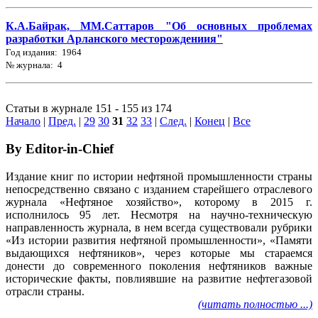
К.А.Байрак, ММ.Саттаров "Об основных проблемах
разработки Арланского месторождениия"
Год издания: 1964
№ журнала: 4
Статьи в журнале 151 - 155 из 174
Начало
|
Пред.
|
29
30
31
32
33
|
След.
|
Конец
|
Все
By Editor-in-Chief
Издание книг по истории нефтяной промышленности страны
непосредственно связано с изданием старейшего отраслевого
журнала «Нефтяное хозяйство», которому в 2015 г.
исполнилось 95 лет. Несмотря на научно-техническую
направленность журнала, в нем всегда существовали рубрики
«Из истории развития нефтяной промышленности», «Памяти
выдающихся нефтяников», через которые мы стараемся
донести до современного поколения нефтяников важные
исторические факты, повлиявшие на развитие нефтегазовой
отрасли страны.
(читать полностью ...)