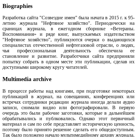
Biographies
Разработка сайта "Созвездие имен" была начата в 2015 г. к 95-
летию журнала "Нефтяное хозяйство". Периодически на
сраницах журнала, в ежегодном сборнике «Ветераны.
Воспоминания» и ряде книг, выпускаемых издательством
"Нефтяное хозяйство", публикуются очерки о выдающихся
специалистах отечественной нефтегазовой отрасли, о людях,
чья профессиональная деятельность обеспечила ее
становление и развитие. Разработчики сайта предприняли
попытку собрать в одном месте эти публикации, сделав их
доступными широкому кругу читателей.
Multimedia archive
В процессе работы над книгами, при подготовке некоторых
публикаций в журнал, на совещаниях, конференциях или
встречах сотрудники редакции журнала иногда делали аудио
записи, снимали видио или фотографировали. В первую
очередь это были рабочие заготовки, которые в дальнейшем
обрабатывались и публковались. Однако этот первичный
материал и сам по себе представляет историческую ценность,
поэтому было принято решение сделать его общедоступным.
Так было положено начало мультимедийному архиву журнала.